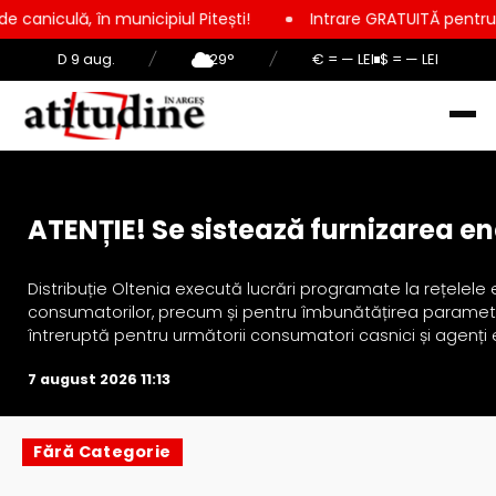
, în municipiul Pitești!
Intrare GRATUITĂ pentru copii, elevi
D 9 aug.
/
29°
/
€ = — LEI
$ = — LEI
Actualitate
ATENȚIE! Se sistează furnizarea ene
Distribuție Oltenia execută lucrări programate la rețelele 
consumatorilor, precum și pentru îmbunătățirea parametrilo
întreruptă pentru următorii consumatori casnici și agenți e
7 august 2026 11:13
Fără Categorie