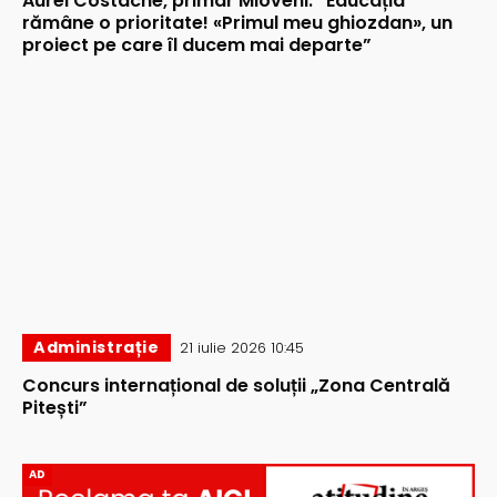
Aurel Costache, primar Mioveni: ”Educația
rămâne o prioritate! «Primul meu ghiozdan», un
proiect pe care îl ducem mai departe”
Administrație
21 iulie 2026 10:45
Concurs internațional de soluții „Zona Centrală
Pitești”
AD