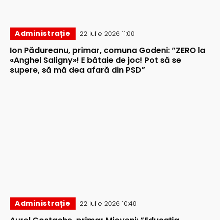
Administrație
22 iulie 2026 11:00
Ion Pădureanu, primar, comuna Godeni: ”ZERO la
«Anghel Saligny»! E bătaie de joc! Pot să se
supere, să mă dea afară din PSD”
Administrație
22 iulie 2026 10:40