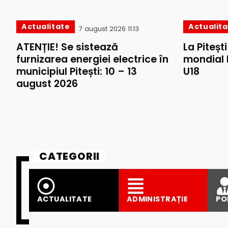
Actualitate
Actualit
7 august 2026 11:13
ATENȚIE! Se sistează
La Piteșt
furnizarea energiei electrice în
mondial 
municipiul Pitești: 10 – 13
U18
august 2026
CATEGORII
ACTUALITATE
ADMINISTRAȚIE
PO