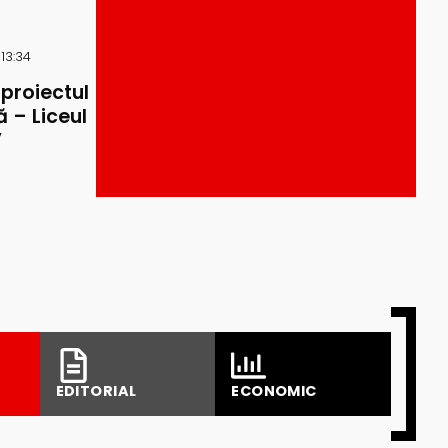
 13:34
 proiectul
 – Liceul
”
EDITORIAL
ECONOMIC