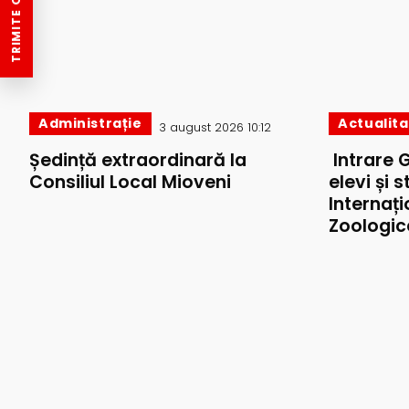
TRIMITE O ȘTIRE
Administrație
Actualit
3 august 2026 10:12
Ședință extraordinară la
Intrare 
Consiliul Local Mioveni
elevi și 
Internați
Zoologic