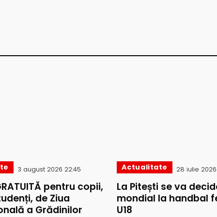
ate
Actualitate
3 august 2026 22:45
28 iulie 2026 
GRATUITĂ pentru copii,
La Pitești se va decide
studenți, de Ziua
mondial la handbal f
onală a Grădinilor
U18