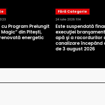
te
Fără Categorie
13:23
24 iulie 2026 11:14
a cu Program Prelungit
Este suspendată fina
 Magic” din Pitești,
execuţiei branşament
renovată energetic
apă şi a racordurilor 
canalizare începând 
de 3 august 2026