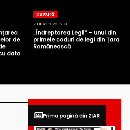
Cultură
23 iulie 2026 15:39
nțarea
„Îndreptarea Legii“ – unul din
elor de
primele coduri de legi din Țara
de
Românească
cu data
Prima pagină din ZIAR