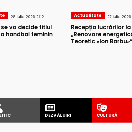
ate
Actualitate
28 iulie 2026 21:12
27 iulie 2026
i se va decide titlul
Recepția lucrărilor la
la handbal feminin
„Renovare energetică
Teoretic «Ion Barbu»
LITIC
DEZVĂLUIRI
CULTURĂ