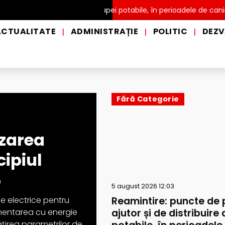
și de distribuire a apei potabile, în perioadele de caniculă, în mu
ACTUALITATE
ADMINISTRAȚIE
POLITIC
DEZV
|
|
|
Fără Categorie
izarea
cipiul
6
5 august 2026 12:03
Reamintire: puncte de 
le electrice pentru
ajutor și de distribuire 
limentarea cu energie
țirea parametrilor de