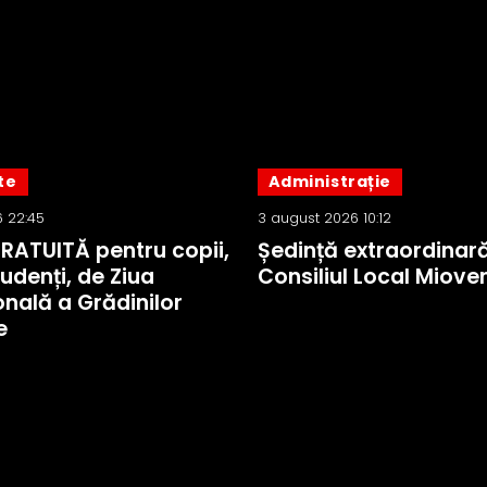
te
Administrație
 22:45
3 august 2026 10:12
GRATUITĂ pentru copii,
Ședință extraordinară
tudenți, de Ziua
Consiliul Local Mioven
onală a Grădinilor
e