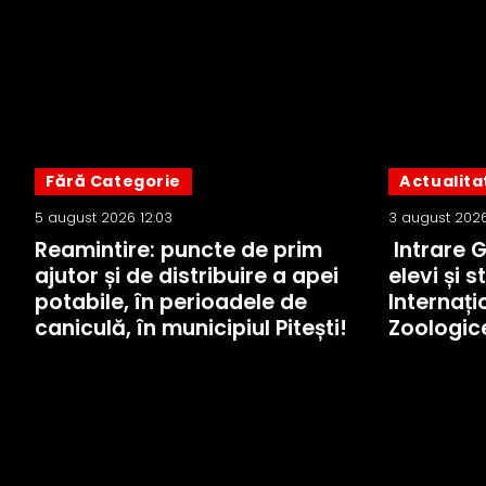
Fără Categorie
Actualita
5 august 2026 12:03
3 august 2026
Reamintire: puncte de prim
Intrare 
ajutor și de distribuire a apei
elevi și s
potabile, în perioadele de
Internați
caniculă, în municipiul Pitești!
Zoologic