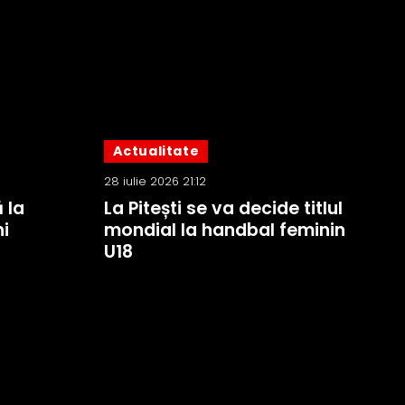
Actualitate
28 iulie 2026 21:12
 la
La Pitești se va decide titlul
i
mondial la handbal feminin
U18