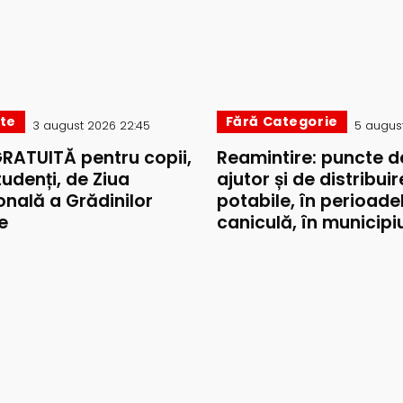
ate
Fără Categorie
3 august 2026 22:45
5 august
GRATUITĂ pentru copii,
Reamintire: puncte d
studenți, de Ziua
ajutor și de distribui
onală a Grădinilor
potabile, în perioade
e
caniculă, în municipiul