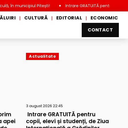
nicipiul Pitești!
Intrare GRATUITĂ pentru copii, elevi și stu
ĂLUIRI
CULTURĂ
EDITORIAL
ECONOMIC
|
|
|
CONTACT
Actualitate
3 august 2026 22:45
prim
Intrare GRATUITĂ pentru
a apei
copii, elevi și studenți, de Ziua