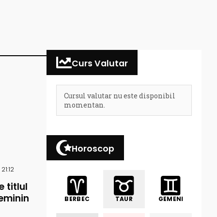
Curs Valutar
Cursul valutar nu este disponibil
momentan.
Horoscop
21:12
 titlul
eminin
BERBEC
TAUR
GEMENI