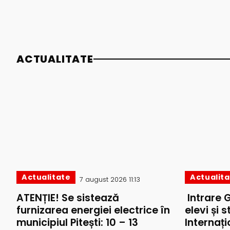
ACTUALITATE
Actualitate
Actualit
7 august 2026 11:13
ATENȚIE! Se sistează
Intrare 
furnizarea energiei electrice în
elevi și 
municipiul Pitești: 10 – 13
Internați