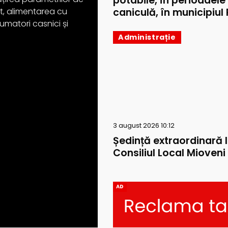
potabile, în perioadele
caniculă, în municipiul P
ext, alimentarea cu
umatori casnici și
Administrație
3 august 2026 10:12
Ședință extraordinară 
Consiliul Local Mioveni
AD