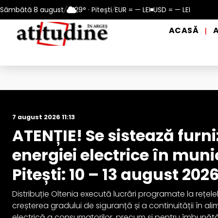
tești: 10 – 13 august 2026
Sâmbătă 8 august
/
29° · Pitești
Reamintire: puncte de prim ajutor 
/
EUR = — LEI
USD = — LEI
ACASĂ
|
Actualitate
7 august 2026 11:13
ATENȚIE! Se sistează furn
energiei electrice în muni
Pitești: 10 – 13 august 202
Distribuție Oltenia execută lucrări programate la rețele
creșterea gradului de siguranță și a continuității în a
electrică a consumatorilor, precum și pentru îmbunătă