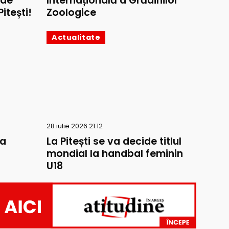
 de
Internațională a Grădinilor
itești!
Zoologice
Actualitate
28 iulie 2026 21:12
la
La Pitești se va decide titlul
mondial la handbal feminin
U18