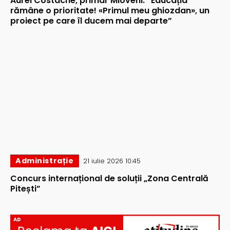
Aurel Costache, primar Mioveni: ”Educația
rămâne o prioritate! «Primul meu ghiozdan», un
proiect pe care îl ducem mai departe”
Administrație
21 iulie 2026 10:45
Concurs internațional de soluții „Zona Centrală
Pitești”
AD