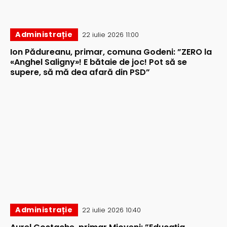
Administrație
22 iulie 2026 11:00
Ion Pădureanu, primar, comuna Godeni: ”ZERO la
«Anghel Saligny»! E bătaie de joc! Pot să se
supere, să mă dea afară din PSD”
Administrație
22 iulie 2026 10:40