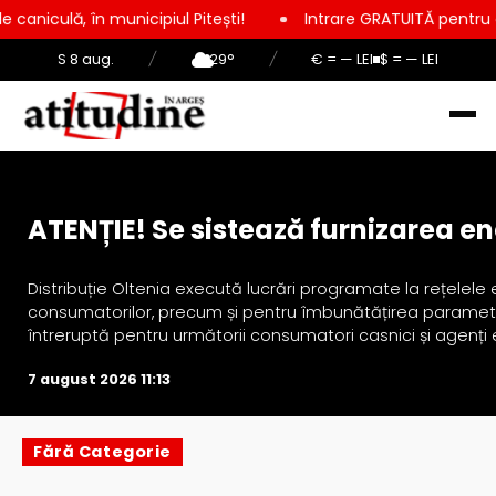
 în municipiul Pitești!
Intrare GRATUITĂ pentru copii, elevi 
S 8 aug.
/
29°
/
€ = — LEI
$ = — LEI
Actualitate
ATENȚIE! Se sistează furnizarea ene
Distribuție Oltenia execută lucrări programate la rețelele 
consumatorilor, precum și pentru îmbunătățirea parametrilo
întreruptă pentru următorii consumatori casnici și agenți e
7 august 2026 11:13
Fără Categorie