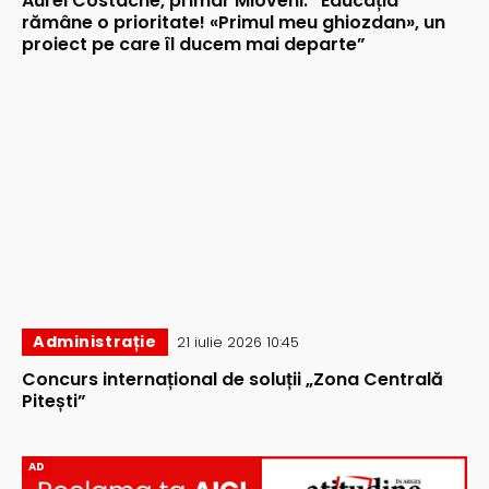
Aurel Costache, primar Mioveni: ”Educația
rămâne o prioritate! «Primul meu ghiozdan», un
proiect pe care îl ducem mai departe”
Administrație
21 iulie 2026 10:45
Concurs internațional de soluții „Zona Centrală
Pitești”
AD