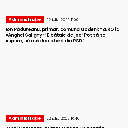
Administrație
22 iulie 2026 11:00
Ion Pădureanu, primar, comuna Godeni: ”ZERO la
«Anghel Saligny»! E bătaie de joc! Pot să se
supere, să mă dea afară din PSD”
Administrație
22 iulie 2026 10:40