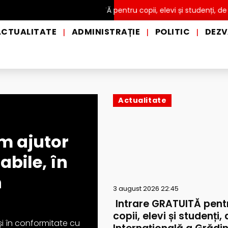
Intrare GRATUITĂ pentru copii, elevi și studenți, de Ziua Int
ACTUALITATE
ADMINISTRAȚIE
POLITIC
DEZV
|
|
|
Actualitate
m ajutor
abile, în
n
3 august 2026 22:45
Intrare GRATUITĂ pent
copii, elevi și studenți,
și în conformitate cu