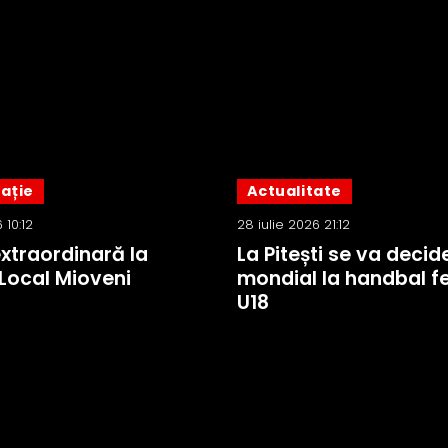
ație
Actualitate
 10:12
28 iulie 2026 21:12
xtraordinară la
La Pitești se va decide 
 Local Mioveni
mondial la handbal f
U18