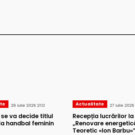
ate
Actualitate
28 iulie 2026 21:12
27 iulie 2026
i se va decide titlul
Recepția lucrărilor la
la handbal feminin
„Renovare energetică
Teoretic «Ion Barbu»