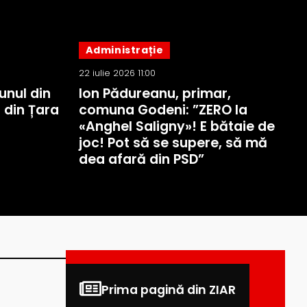
Administrație
22 iulie 2026 11:00
unul din
Ion Pădureanu, primar,
 din Țara
comuna Godeni: ”ZERO la
«Anghel Saligny»! E bătaie de
joc! Pot să se supere, să mă
dea afară din PSD”
Prima pagină din ZIAR