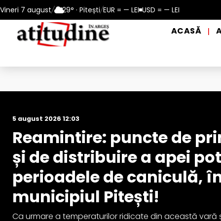
 apei potabile, în perioadele de caniculă, în municipiul Pitești!
Vineri 7 august
/
29° · Pitești
/
EUR = — LEI
USD = — LEI
ACASĂ
|
Fără Categorie
5 august 2026 12:03
Reamintire: puncte de pri
și de distribuire a apei pot
perioadele de caniculă, î
municipiul Pitești!
Ca urmare a temperaturilor ridicate din această vară 