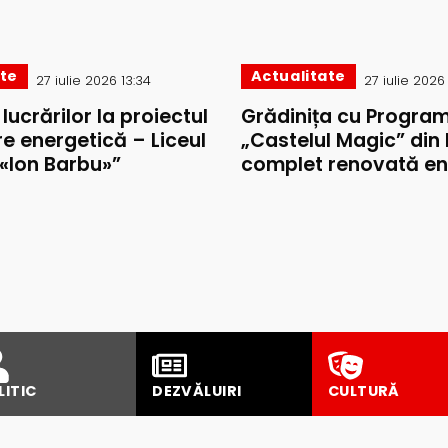
ate
Actualitate
27 iulie 2026 13:34
27 iulie 2026
lucrărilor la proiectul
Grădinița cu Program
e energetică – Liceul
„Castelul Magic” din P
 «Ion Barbu»”
complet renovată en
LITIC
DEZVĂLUIRI
CULTURĂ