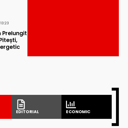
 13:23
 Prelungit
itești,
ergetic
EDITORIAL
ECONOMIC