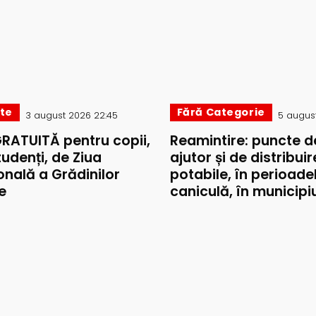
ate
Fără Categorie
3 august 2026 22:45
5 august
GRATUITĂ pentru copii,
Reamintire: puncte d
studenți, de Ziua
ajutor și de distribui
onală a Grădinilor
potabile, în perioade
e
caniculă, în municipiul