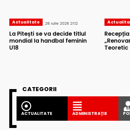
Actualitate
Actualit
28 iulie 2026 21:12
La Pitești se va decide titlul
Recepția 
mondial la handbal feminin
„Renovar
U18
Teoretic
CATEGORII
ACTUALITATE
ADMINISTRAȚIE
PO