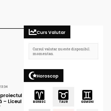
Curs Valutar
Cursul valutar nu este disponibil
momentan.
Horoscop
 13:34
 proiectul
 – Liceul
BERBEC
TAUR
GEMENI
”