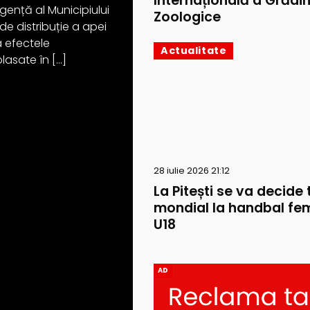
Internațională a Grădin
rgență al Municipiului
Zoologice
de distribuție a apei
a efectele
Actualitate
lasate în […]
28 iulie 2026 21:12
La Pitești se va decide t
mondial la handbal fem
U18
AD