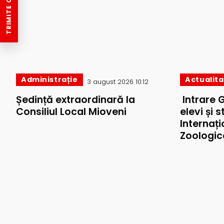
TRIMITE O ȘTIRE
Administrație
Actualit
3 august 2026 10:12
Ședință extraordinară la
Intrare 
Consiliul Local Mioveni
elevi și 
Internați
Zoologic