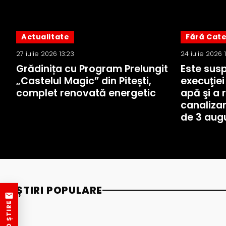
Actualitate
Fără Cat
27 iulie 2026 13:23
24 iulie 2026 1
Grădinița cu Program Prelungit
Este sus
„Castelul Magic” din Pitești,
execuţie
complet renovată energetic
apă şi a 
canaliza
de 3 aug
ȘTIRI POPULARE