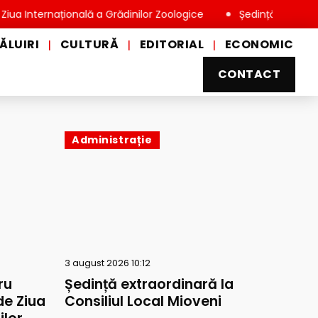
ernațională a Grădinilor Zoologice
Ședință extraordinară la C
ĂLUIRI
CULTURĂ
EDITORIAL
ECONOMIC
|
|
|
CONTACT
Administrație
3 august 2026 10:12
ru
Ședință extraordinară la
 de Ziua
Consiliul Local Mioveni