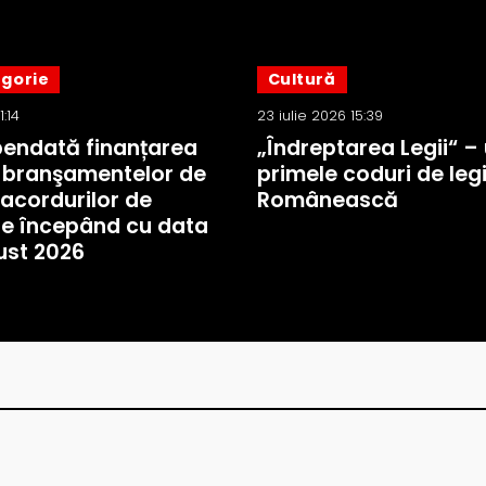
egorie
Cultură
1:14
23 iulie 2026 15:39
pendată finanțarea
„Îndreptarea Legii“ – 
i branşamentelor de
primele coduri de legi
racordurilor de
Românească
re începând cu data
ust 2026