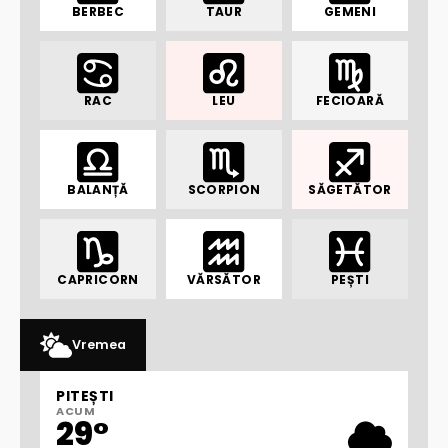
BERBEC
TAUR
GEMENI
RAC
LEU
FECIOARĂ
BALANȚĂ
SCORPION
SĂGETĂTOR
CAPRICORN
VĂRSĂTOR
PEȘTI
Vremea
PITEȘTI
ACUM
29°