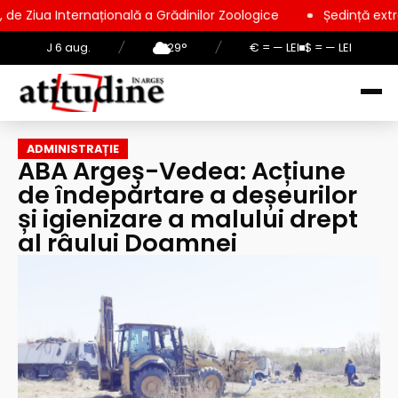
națională a Grădinilor Zoologice
Ședință extraordinară la Con
J 6 aug.
/
29°
/
€ = — LEI
$ = — LEI
ADMINISTRAȚIE
ABA Argeș-Vedea: Acțiune
de îndepărtare a deșeurilor
și igienizare a malului drept
al râului Doamnei