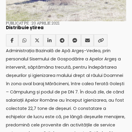
PUBLICAT PE : 20 APRILIE 2021
Distribuie știrea
Administrația Bazinală de Apă Argeș-Vedea, prin
personalul Sisemului de Gospodărire a Apelor Argeș a
intervenit, săptămâna trecută, pentru îndepărtarea
deșeurilor și igienizarea malului drept al râului Doamnei
în zona aval baraj Mărăcineni, între calea ferată Golești
– Câmpulung și podul de pe DN 7. În două zile, de când
salariații Apelor Române au început igienizarea, au fost
colectate 22,7 tone de deșeuri. O constatare a
echipelor de lucru este că, pe lângă deșeurile menajere,
predomină cele provenite din activitățile de service