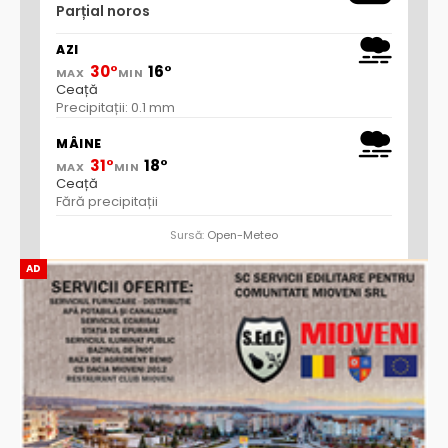
Parțial noros
AZI
30°
16°
MAX
MIN
Ceață
Precipitații: 0.1 mm
MÂINE
31°
18°
MAX
MIN
Ceață
Fără precipitații
Sursă:
Open-Meteo
AD