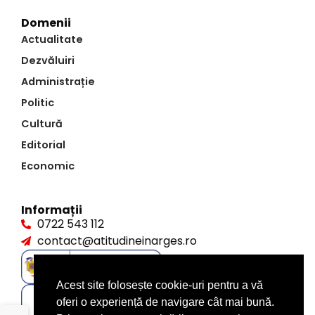
Domenii
Actualitate
Dezvăluiri
Administrație
Politic
Cultură
Editorial
Economic
Informații
0722 543 112
contact@atitudineinarges.ro
Acest site folosește cookie-uri pentru a vă
oferi o experiență de navigare cât mai bună.