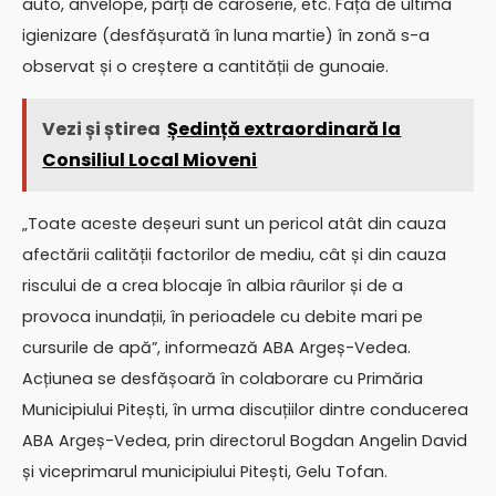
auto, anvelope, părți de caroserie, etc. Față de ultima
igienizare (desfășurată în luna martie) în zonă s-a
observat și o creștere a cantității de gunoaie.
Vezi și știrea
Ședință extraordinară la
Consiliul Local Mioveni
„Toate aceste deșeuri sunt un pericol atât din cauza
afectării calității factorilor de mediu, cât și din cauza
riscului de a crea blocaje în albia râurilor și de a
provoca inundații, în perioadele cu debite mari pe
cursurile de apă”, informează ABA Argeș-Vedea.
Acțiunea se desfășoară în colaborare cu Primăria
Municipiului Pitești, în urma discuțiilor dintre conducerea
ABA Argeș-Vedea, prin directorul Bogdan Angelin David
și viceprimarul municipiului Pitești, Gelu Tofan.