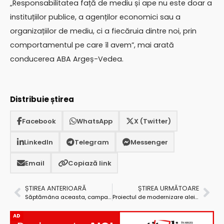
„Responsabilitatea față de mediu și ape nu este doar a
instituțiilor publice, a agenților economici sau a
organizațiilor de mediu, ci a fiecăruia dintre noi, prin
comportamentul pe care îl avem”, mai arată
conducerea ABA Argeș-Vedea.
Distribuie știrea
Facebook
WhatsApp
X (Twitter)
LinkedIn
Telegram
Messenger
Email
Copiază link
ȘTIREA ANTERIOARĂ
ȘTIREA URMĂTOARE
Săptămâna aceasta, campanie de plantare arbori la Oarja
Proiectul de modernizare alei pietonale și construire piste de bicicliști, în Topoloveni, devine realitate
AD