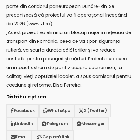
parte din coridorul paneuropean Dunăre-Rin. Se
preconizează că proiectul va fi operaţional începând
din 2026 (www.zf.ro).
„Acest proiect va elimina un blocaj major în reţeaua de
transport din România, ceea ce va spori siguranţa
rutieră, va scurta durata călătoriilor şi va reduce
costurile pentru pasageri şi mărfuri. Proiectul va avea
un impact extrem de pozitiv asupra economiei şi a
calităţii vieţii populaţiei locale“, a spus comisarul pentru
coeziune şi reforme, Elisa Ferreira.
Distribuie știrea
Facebook
WhatsApp
X (Twitter)
LinkedIn
Telegram
Messenger
Email
Copiază link