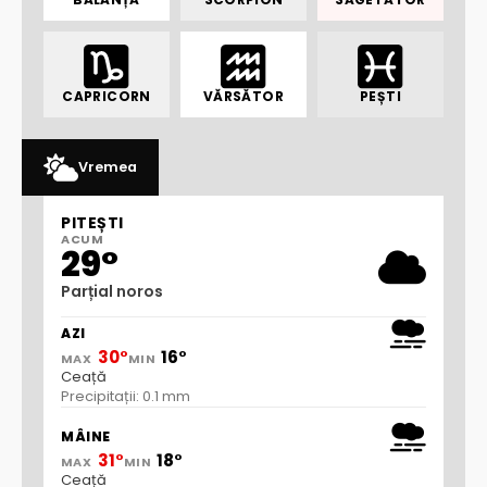
CAPRICORN
VĂRSĂTOR
PEȘTI
Vremea
PITEȘTI
ACUM
29°
Parțial noros
AZI
30°
16°
MAX
MIN
Ceață
Precipitații: 0.1 mm
MÂINE
31°
18°
MAX
MIN
Ceață