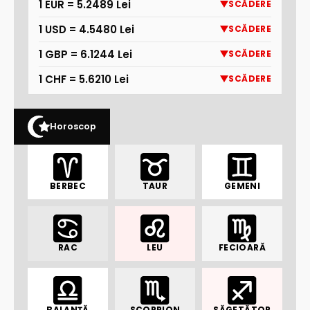
1 EUR = 5.2489 Lei
SCĂDERE
1 USD = 4.5480 Lei
SCĂDERE
1 GBP = 6.1244 Lei
SCĂDERE
1 CHF = 5.6210 Lei
SCĂDERE
Horoscop
BERBEC
TAUR
GEMENI
RAC
LEU
FECIOARĂ
BALANȚĂ
SCORPION
SĂGETĂTOR