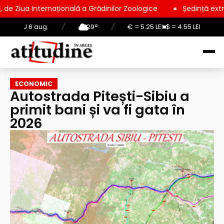
ațională a Grădinilor Zoologice
Ședință extraordinară la Con
J 6 aug.
/
29°
/
€ = 5.25 LEI
$ = 4.55 LEI
ECONOMIC
Autostrada Pitești-Sibiu a
primit bani și va fi gata în
2026