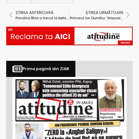
ȘTIREA ANTERIOARĂ
ȘTIREA URMĂTOARE
Primăria Bîrla a trecut la betonarea șanțurilor
Primarul Ion Dumitru: ”Moșoaia a făcut lucruri mărețe sub Ene. Sub conducerea Simonei Bușcă va face lucruri și mai mărețe!”
AD
Prima pagină din ZIAR