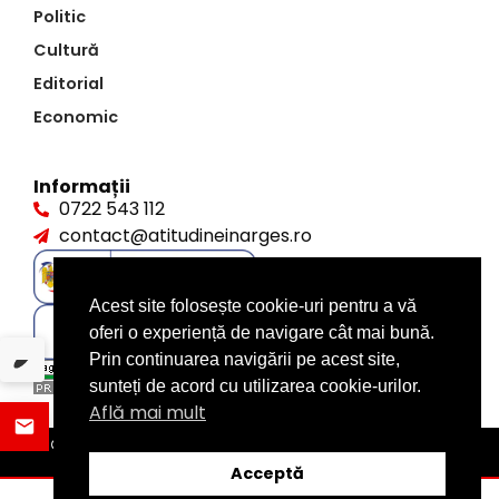
Politic
Cultură
Editorial
Economic
Informații
0722 543 112
contact@atitudineinarges.ro
Acest site folosește cookie-uri pentru a vă
oferi o experiență de navigare cât mai bună.
Prin continuarea navigării pe acest site,
sunteți de acord cu utilizarea cookie-urilor.
Află mai mult
©2026 Atitudine în Argeș. Toate drepturile rezervate
design by
XITE.ro
Acceptă