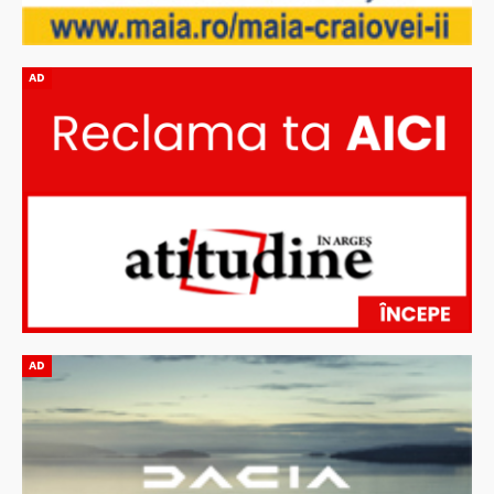
AD
AD