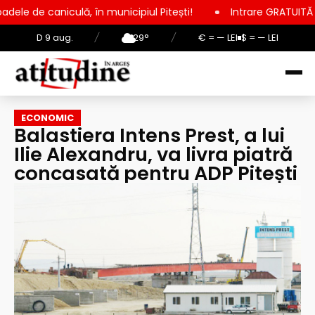
lă, în municipiul Pitești!
Intrare GRATUITĂ pentru copii, el
D 9 aug.
/
29°
/
€ = — LEI
$ = — LEI
ECONOMIC
Balastiera Intens Prest, a lui
Ilie Alexandru, va livra piatră
concasată pentru ADP Pitești