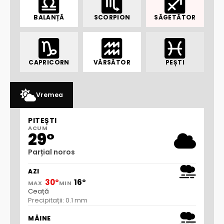
BALANȚĂ
SCORPION
SĂGETĂTOR
CAPRICORN
VĂRSĂTOR
PEȘTI
Vremea
PITEȘTI
ACUM
29°
Parțial noros
AZI
30°
16°
MAX
MIN
Ceață
Precipitații: 0.1 mm
MÂINE