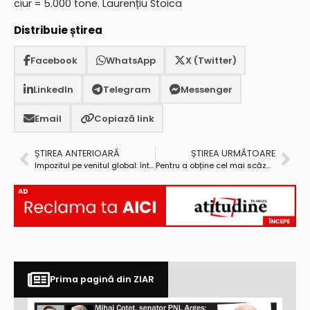
ciur = 5.000 tone. Laurențiu Stoica
Distribuie știrea
Facebook
WhatsApp
X (Twitter)
LinkedIn
Telegram
Messenger
Email
Copiază link
ȘTIREA ANTERIOARĂ
ȘTIREA URMĂTOARE
Impozitul pe venitul global: între dorință și putință
Pentru a obține cel mai scăzut preț, Tribunalul Argeș își cumpără curent și gaze prin licitație
AD
Prima pagină din ZIAR