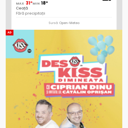
31°
18°
MAX
MIN
Ceață
Fără precipitații
Sursă:
Open-Meteo
AD