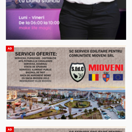
AD
AD