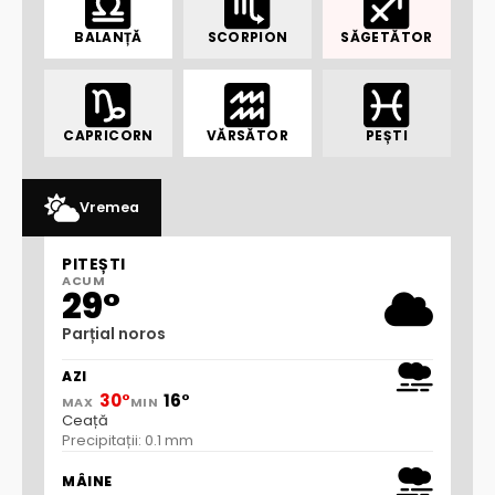
BALANȚĂ
SCORPION
SĂGETĂTOR
CAPRICORN
VĂRSĂTOR
PEȘTI
Vremea
PITEȘTI
ACUM
29°
Parțial noros
AZI
30°
16°
MAX
MIN
Ceață
Precipitații: 0.1 mm
MÂINE