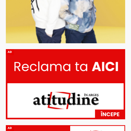
AD
AD