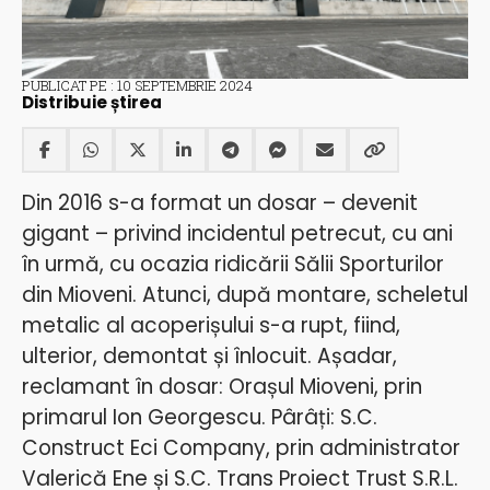
PUBLICAT PE : 10 SEPTEMBRIE 2024
Distribuie știrea
Din 2016 s-a format un dosar – devenit
gigant – privind incidentul petrecut, cu ani
în urmă, cu ocazia ridicării Sălii Sporturilor
din Mioveni. Atunci, după montare, scheletul
metalic al acoperișului s-a rupt, fiind,
ulterior, demontat și înlocuit. Așadar,
reclamant în dosar: Orașul Mioveni, prin
primarul Ion Georgescu. Pârâți: S.C.
Construct Eci Company, prin administrator
Valerică Ene și S.C. Trans Proiect Trust S.R.L.