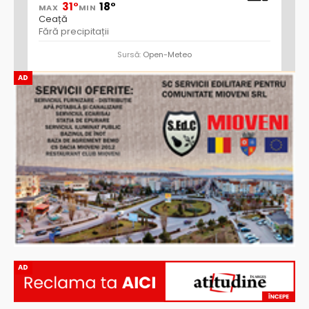
31°
18°
MAX
MIN
Ceață
Fără precipitații
Sursă:
Open-Meteo
AD
AD