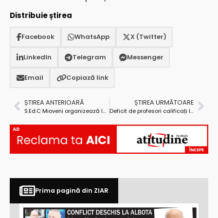
Distribuie știrea
Facebook
WhatsApp
X (Twitter)
LinkedIn
Telegram
Messenger
Email
Copiază link
ȘTIREA ANTERIOARĂ
ȘTIREA URMĂTOARE
S.Ed.C Mioveni organizează încă o campanie de sterilizare
Deficit de profesori calificați la matematică, științe și arte
AD
Prima pagină din ZIAR