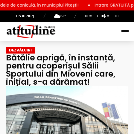
, în municipiul Pitești!
Intrare GRATUITĂ pentru copii, elev
Lun 10 aug.
/
29°
/
€ = — LEI
$ = — LEI
DEZVĂLUIRI
Bătălie aprigă, în instanță,
pentru acoperișul Sălii
Sportului din Mioveni care,
inițial, s-a dărâmat!