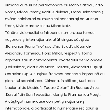
urmând cursuri de perfecţionare cu Marin Cazacu, Arto
Noras, Miklos Pereny, Radu Aldulescu, Frans Helmerson şi
având colaborări cu muzicieni consacraţi ca: Justus
Franz, Silvia Marcovici sau Misha Katz.
Tânărul violoncelist a întreprins numeroase turnee
naţionale şi internaţionale, atât singur, cât şi cu
„Romanian Piano Trio” sau „Trio Strad”, alături de
Alexandru Tomescu, Horia Mihail, respectiv Toma
Popovici, sau în componenţa cvartetului de violoncele
„Cellissimo”, alături de Marin Cazacu, Alexandra Guţu şi
Octavian Lup. A susţinut frecvent concerte împreună cu
pianistul spaniol Josu Okinena, în săli ca „Auditorio
Nacional de Madrid”, „Teatro Colon” din Buenos Aires,
„Kursall” din San Sebastian, dar şi la Filarmonica Piteşti.
A câştigat numeroase competiţii naţionale şi
internaţionale, a participat la numeroase recitaluri şi