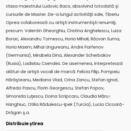
clasa maestrului Ludovic Bacs, absolvind totodată şi
cursurile de Master. De-a lungul activităţii sale, Tiberiu
Oprea colaborează cu artişti instrumentişti renumiţi,
precum: Valentin Gheorghiu, Cristina Anghelescu, Luiza
Borac, Alexandru Tomescu, Horia Mihail, Răzvan Suma,
Horia Maxim, Mihai Ungureanu, Andre Parfenov
(Germania), Mirabela Dina, Alexander Scherbakov
(Rusia), Ladislau Csendes. De asemenea, interpretează
alături de artişti vocali de marcă: Felicia Filip, Pompeiu
Hărăşteanu, Mediana Vlad, Crina Zancu, Stefan Ignat,
Alfredo Pascu, Florin Georgescu, Stefan Popov,
Simonida Luţescu, Doina Scripcaru, Claudia Măru-
Hanghiuc, Otilia Rădulescu-Ipek (Turcia), Lucia Cicoară-
Drăgan ş.a.
Distribuie știrea