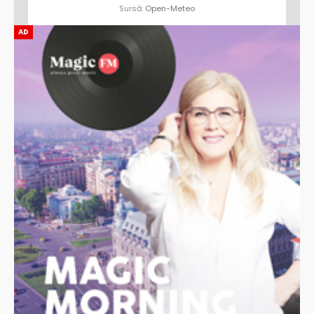
Sursă:
Open-Meteo
AD