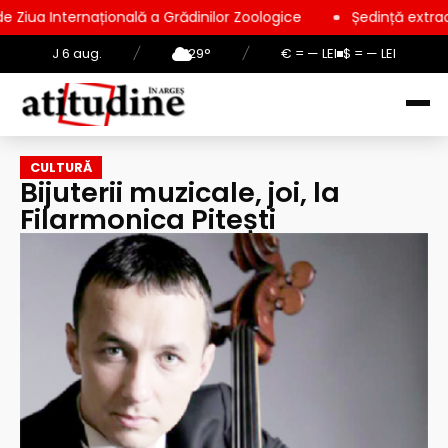
țională a Grădinilor Zoologice
Ședință extraordinară la Cons
J 6 aug.
/
29°
/
€ = — LEI
$ = — LEI
CULTURĂ
Bijuterii muzicale, joi, la
Filarmonica Pitești