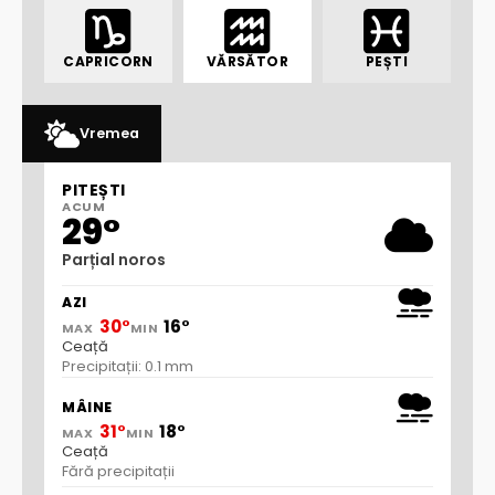
CAPRICORN
VĂRSĂTOR
PEȘTI
Vremea
PITEȘTI
ACUM
29°
Parțial noros
AZI
30°
16°
MAX
MIN
Ceață
Precipitații: 0.1 mm
MÂINE
31°
18°
MAX
MIN
Ceață
Fără precipitații