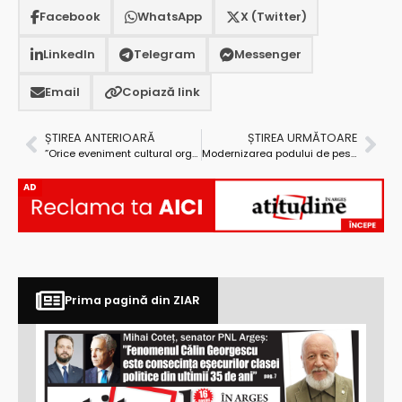
Facebook
WhatsApp
X (Twitter)
LinkedIn
Telegram
Messenger
Email
Copiază link
ȘTIREA ANTERIOARĂ
ȘTIREA URMĂTOARE
”Orice eveniment cultural organizat implică muncă și dăruire, dar și sprijin din partea Consiliului Local și al primarului orașului”
Modernizarea podului de peste Argeş – prima săptămână de coşmar. Urmează alte 15
AD
Prima pagină din ZIAR