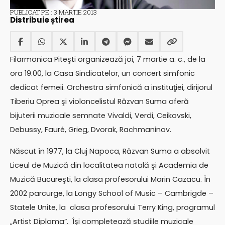
PUBLICAT PE : 3 MARTIE 2013
Distribuie știrea
Filarmonica Piteşti organizează joi, 7 martie a. c., de la
ora 19.00, la Casa Sindicatelor, un concert simfonic
dedicat femeii. Orchestra simfonică a instituţiei, dirijorul
Tiberiu Oprea şi violoncelistul Răzvan Suma oferă
bijuterii muzicale semnate Vivaldi, Verdi, Ceikovski,
Debussy, Fauré, Grieg, Dvorak, Rachmaninov.
Născut în 1977, la Cluj Napoca, Răzvan Suma a absolvit
Liceul de Muzică din localitatea natală şi Academia de
Muzică Bucureşti, la clasa profesorului Marin Cazacu. În
2002 parcurge, la Longy School of Music – Cambrigde –
Statele Unite, la clasa profesorului Terry King, programul
„Artist Diploma”. Îşi completează studiile muzicale