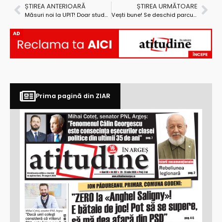
ȘTIREA ANTERIOARĂ
ȘTIREA URMĂTOARE
Măsuri noi la UPIT! Doar studenții străini și cei care lucrează sunt lăsați în căminul universității
Vești bune! Se deschid parcurile în Pitești
AD
Prima pagină din ZIAR