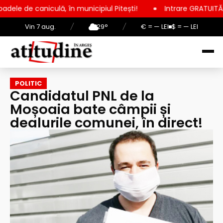
lă, în municipiul Pitești!
Intrare GRATUITĂ pentru copii, el
Vin 7 aug.
/
29°
/
€ = — LEI
$ = — LEI
POLITIC
Candidatul PNL de la
Moșoaia bate câmpii și
dealurile comunei, în direct!