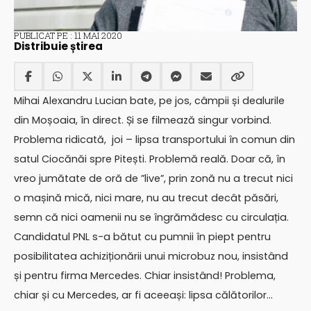
PUBLICAT PE : 11 MAI 2020
Distribuie știrea
Mihai Alexandru Lucian bate, pe jos, câmpii și dealurile
din Moșoaia, în direct. Și se filmează singur vorbind.
Problema ridicată, joi – lipsa transportului în comun din
satul Ciocănăi spre Pitești. Problemă reală. Doar că, în
vreo jumătate de oră de ”live”, prin zonă nu a trecut nici
o mașină mică, nici mare, nu au trecut decât păsări,
semn că nici oamenii nu se îngrămădesc cu circulația.
Candidatul PNL s-a bătut cu pumnii în piept pentru
posibilitatea achiziționării unui microbuz nou, insistând
și pentru firma Mercedes. Chiar insistând! Problema,
chiar și cu Mercedes, ar fi aceeași: lipsa călătorilor…