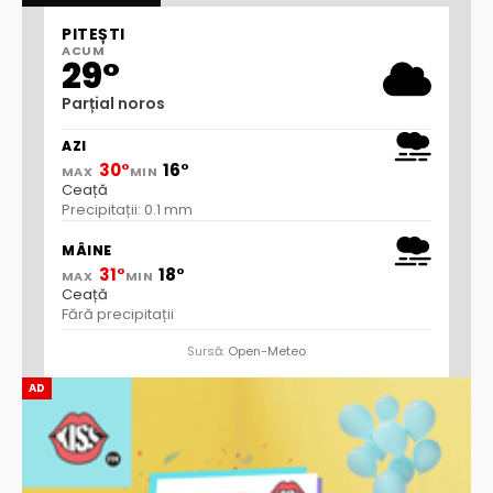
PITEȘTI
ACUM
29°
Parțial noros
AZI
30°
16°
MAX
MIN
Ceață
Precipitații: 0.1 mm
MÂINE
31°
18°
MAX
MIN
Ceață
Fără precipitații
Sursă:
Open-Meteo
AD