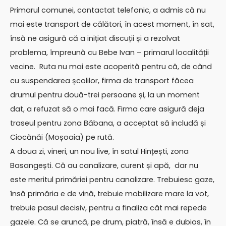
Primarul comunei, contactat telefonic, a admis că nu
mai este transport de călători, în acest moment, în sat,
însă ne asigură că a inițiat discuții și a rezolvat
problema, împreună cu Bebe Ivan – primarul localității
vecine. Ruta nu mai este acoperită pentru că, de când
cu suspendarea școlilor, firma de transport făcea
drumul pentru două-trei persoane și, la un moment
dat, a refuzat să o mai facă. Firma care asigură deja
traseul pentru zona Băbana, a acceptat să includă și
Ciocănăi (Moșoaia) pe rută.
A doua zi, vineri, un nou live, în satul Hințești, zona
Basangești. Că au canalizare, curent și apă, dar nu
este meritul primăriei pentru canalizare. Trebuiesc gaze,
însă primăria e de vină, trebuie mobilizare mare la vot,
trebuie pasul decisiv, pentru a finaliza cât mai repede
gazele. Că se aruncă, pe drum, piatră, însă e dubios, în