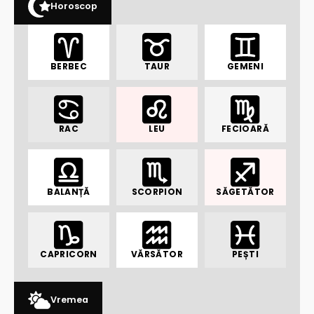
Horoscop
BERBEC
TAUR
GEMENI
RAC
LEU
FECIOARĂ
BALANȚĂ
SCORPION
SĂGETĂTOR
CAPRICORN
VĂRSĂTOR
PEȘTI
Vremea