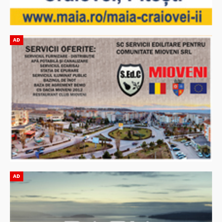
AD
AD