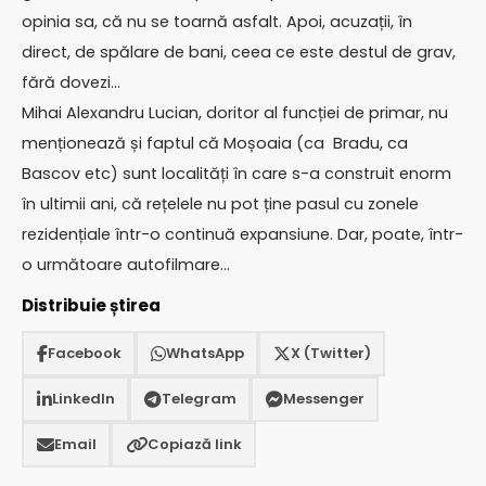
opinia sa, că nu se toarnă asfalt. Apoi, acuzații, în
direct, de spălare de bani, ceea ce este destul de grav,
fără dovezi…
Mihai Alexandru Lucian, doritor al funcției de primar, nu
menționează și faptul că Moșoaia (ca Bradu, ca
Bascov etc) sunt localități în care s-a construit enorm
în ultimii ani, că rețelele nu pot ține pasul cu zonele
rezidențiale într-o continuă expansiune. Dar, poate, într-
o următoare autofilmare…
Distribuie știrea
Facebook
WhatsApp
X (Twitter)
LinkedIn
Telegram
Messenger
Email
Copiază link