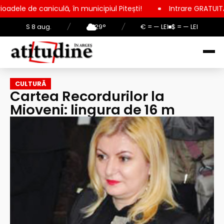
culă, în municipiul Pitești!
Intrare GRATUITĂ pentru copii, e
S 8 aug.
/
29°
/
€ = — LEI
$ = — LEI
CULTURĂ
Cartea Recordurilor la
Mioveni: lingura de 16 m