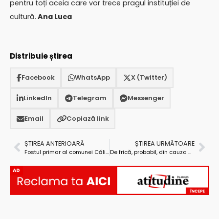
pentru toți aceia care vor trece pragul instituției de
cultură.
Ana Luca
Distribuie știrea
Facebook
WhatsApp
X (Twitter)
LinkedIn
Telegram
Messenger
Email
Copiază link
ȘTIREA ANTERIOARĂ
ȘTIREA URMĂTOARE
Fostul primar al comunei Călinești, Nicolae Gavrilescu, nu mai este consilier local
De frică, probabil, din cauza sumei enorme, C.N.S.C. se spală pe mâini în cazul contestațiilor depuse la mega-licitația organizată de Direcția Apelor Argeș
AD