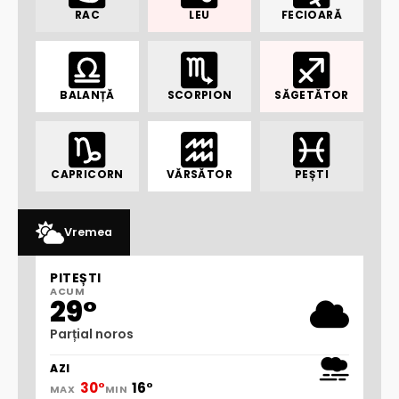
RAC
LEU
FECIOARĂ
BALANȚĂ
SCORPION
SĂGETĂTOR
CAPRICORN
VĂRSĂTOR
PEȘTI
Vremea
PITEȘTI
ACUM
29°
Parțial noros
AZI
30°
16°
MAX
MIN