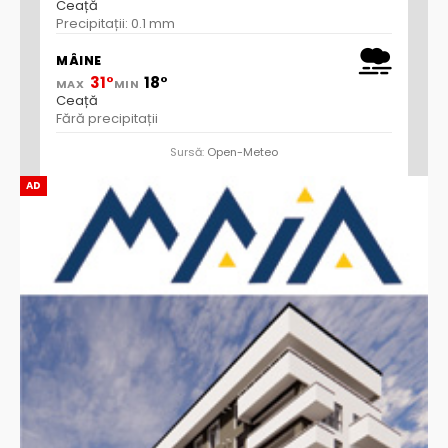
Ceață
Precipitații: 0.1 mm
MÂINE
31°
18°
MAX
MIN
Ceață
Fără precipitații
Sursă:
Open-Meteo
AD