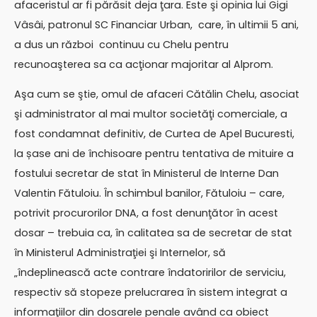
afaceristul ar fi părăsit deja ţara. Este şi opinia lui Gigi
Vâsâi, patronul SC Financiar Urban, care, în ultimii 5 ani,
a dus un război continuu cu Chelu pentru
recunoaşterea sa ca acţionar majoritar al Alprom.
Aşa cum se ştie, omul de afaceri Cătălin Chelu, asociat
şi administrator al mai multor societăţi comerciale, a
fost condamnat definitiv, de Curtea de Apel Bucuresti,
la șase ani de închisoare pentru tentativa de mituire a
fostului secretar de stat în Ministerul de Interne Dan
Valentin Fătuloiu. În schimbul banilor, Fătuloiu – care,
potrivit procurorilor DNA, a fost denunţător în acest
dosar – trebuia ca, în calitatea sa de secretar de stat
în Ministerul Administraţiei şi Internelor, să
„îndeplinească acte contrare îndatoririlor de serviciu,
respectiv să stopeze prelucrarea în sistem integrat a
informaţiilor din dosarele penale având ca obiect