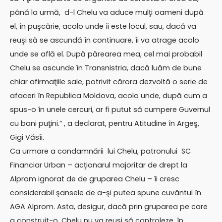
până la urmă, d-l Chelu va aduce mulţi oameni după
el, în puşcărie, acolo unde îi este locul, sau, dacă va
reuşi să se ascundă în continuare, îi va atrage acolo
unde se află el. După părearea mea, cel mai probabil
Chelu se ascunde în Transnistria, dacă luăm de bune
chiar afirmaţiile sale, potrivit cărora dezvoltă o serie de
afaceri în Republica Moldova, acolo unde, după cum a
spus-o în unele cercuri, ar fi putut să cumpere Guvernul
cu bani puţini.” , a declarat, pentru Atitudine în Argeş,
Gigi Văsîi.
Ca urmare a condamnării lui Chelu, patronului SC
Financiar Urban – acţionarul majoritar de drept la
Alprom ignorat de de gruparea Chelu – îi cresc
considerabil şansele de a-şi putea spune cuvântul în
AGA Alprom. Asta, desigur, dacă prin gruparea pe care
a construit-o, Chelu nu va reuşi să controleze, în