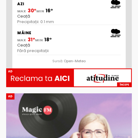
AZI
30°
16°
MAX
MIN
Ceață
Precipitații: 0.1 mm
MÂINE
31°
18°
MAX
MIN
Ceață
Fără precipitații
Sursă:
Open-Meteo
AD
AD