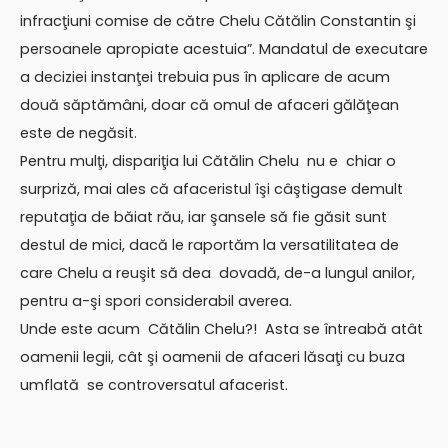
infracţiuni comise de către Chelu Cătălin Constantin şi
persoanele apropiate acestuia”. Mandatul de executare
a deciziei instanţei trebuia pus în aplicare de acum
două săptămâni, doar că omul de afaceri gălăţean
este de negăsit.
Pentru mulţi, dispariţia lui Cătălin Chelu nu e chiar o
surpriză, mai ales că afaceristul îşi câştigase demult
reputaţia de băiat rău, iar şansele să fie găsit sunt
destul de mici, dacă le raportăm la versatilitatea de
care Chelu a reuşit să dea dovadă, de-a lungul anilor,
pentru a-şi spori considerabil averea.
Unde este acum Cătălin Chelu?! Asta se întreabă atât
oamenii legii, cât şi oamenii de afaceri lăsaţi cu buza
umflată se controversatul afacerist.