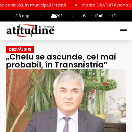
cipiul Pitești!
Intrare GRATUITĂ pentru copii, elevi și stude
S 8 aug.
/
29°
/
€ = — LEI
$ = — LEI
DEZVĂLUIRI
„Chelu se ascunde, cel mai
probabil, în Transnistria”