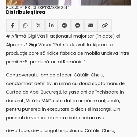
PUBLICAT PE : 21 SEPTEMBRIE 2014
Distribuie știrea
# Afirmă Gigi Văsîi, acţionarul majoritar (în acte) al
Alprom # Gigi Văsâi: ”Pot să dezvolt la Alprom o
producţie care să ridice fabrica de mobilă undeva între
primii 5-6 producători ai României”
Controversatul om de afaceri Cătălin Chelu,
condamnat definitiv, în urmă cu două săptămâni, de
Curtea de Apel Bucureşti, la şase ani de închisoare în
dosarul „Mită la MAI”, este dat în urmărire naţională,
pentru punerea în executare a deciziei instanţei. Din
punctul de vedere al unora dintre cei au avut
de-a face, de-a lungul timpului, cu Cătălin Chelu,