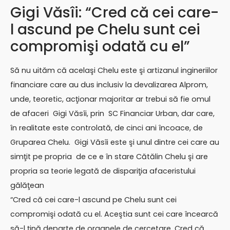
Gigi Văsîi: “Cred că cei care-
l ascund pe Chelu sunt cei
compromişi odată cu el”
Să nu uităm că acelaşi Chelu este şi artizanul ingineriilor
financiare care au dus inclusiv la devalizarea Alprom,
unde, teoretic, acţionar majoritar ar trebui să fie omul
de afaceri Gigi Văsîi, prin SC Financiar Urban, dar care,
în realitate este controlată, de cinci ani încoace, de
Gruparea Chelu. Gigi Văsîi este şi unul dintre cei care au
simţit pe propria de ce e în stare Cătălin Chelu şi are
propria sa teorie legată de dispariţia afaceristului
gălăţean
“Cred că cei care-l ascund pe Chelu sunt cei
compromişi odată cu el. Aceştia sunt cei care încearcă
să-l ţină departe de organele de cercetare. Cred că,