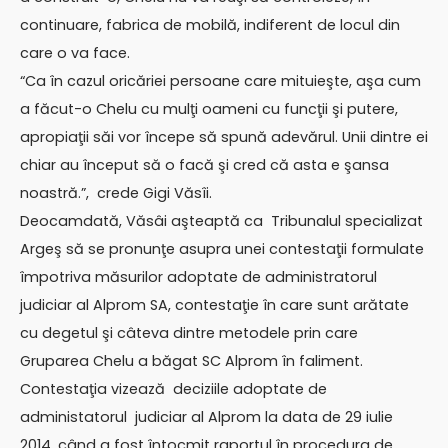
continuare, fabrica de mobilă, indiferent de locul din
care o va face.
“Ca în cazul oricăriei persoane care mituieşte, aşa cum
a făcut-o Chelu cu mulţi oameni cu funcţii şi putere,
apropiaţii săi vor începe să spună adevărul. Unii dintre ei
chiar au început să o facă şi cred că asta e şansa
noastră.”, crede Gigi Văsîi.
Deocamdată, Văsâi aşteaptă ca Tribunalul specializat
Argeş să se pronunţe asupra unei contestaţii formulate
împotriva măsurilor adoptate de administratorul
judiciar al Alprom SA, contestaţie în care sunt arătate
cu degetul şi câteva dintre metodele prin care
Gruparea Chelu a băgat SC Alprom în faliment.
Contestaţia vizează deciziile adoptate de
administatorul judiciar al Alprom la data de 29 iulie
2014, când a fost întocmit raportul în procedura de