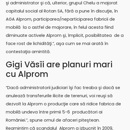
şi administrator şi că, ulterior, grupul Chelu a majorat
capitalul social al Rotan SA, fără a pune în discuţie, în
AGA Alprom, participarea/neparticiparea fabricii de
mobilă la o astfel de majorare, în felul acesta fiind
diminuate activele Alprom şi, împlicit, posibilitatea de a
face rost de lichidităţi.”, aşa cum se mai arată în
contestaţia amintită.
Gigi Văsîi are planuri mari
cu Alprom
“Dacă administratorii judiciari îşi fac treaba şi dacă se
anulează transferurile ilicite de terenuri, voi reuşi să
dezvolt la Alprom o producţie care să ridice fabrica de
mobilă undeva între primii 5-6 producători ai
României.”, spune omul de afaceri piteştean.
Reamintim că scandalul Alprom a izbucnit în 2009,