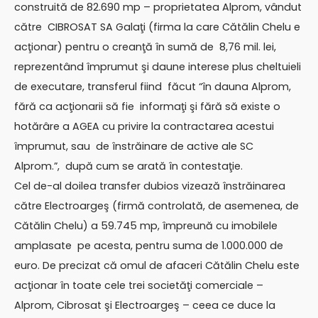
construită de 82.690 mp – proprietatea Alprom, vândut
către CIBROSAT SA Galaţi (firma la care Cătălin Chelu e
acţionar) pentru o creanţă în sumă de 8,76 mil. lei,
reprezentând împrumut şi daune interese plus cheltuieli
de executare, transferul fiind făcut “în dauna Alprom,
fără ca acţionarii să fie informaţi şi fără să existe o
hotărâre a AGEA cu privire la contractarea acestui
împrumut, sau de înstrăinare de active ale SC
Alprom.”, după cum se arată în contestaţie.
Cel de-al doilea transfer dubios vizează înstrăinarea
către Electroargeş (firmă controlată, de asemenea, de
Cătălin Chelu) a 59.745 mp, împreună cu imobilele
amplasate pe acesta, pentru suma de 1.000.000 de
euro. De precizat că omul de afaceri Cătălin Chelu este
acţionar în toate cele trei societăţi comerciale –
Alprom, Cibrosat şi Electroargeş – ceea ce duce la