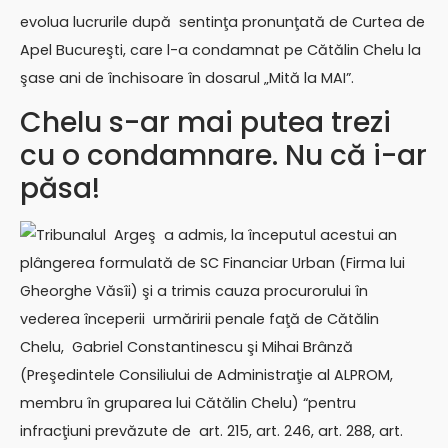
evolua lucrurile după sentinţa pronunţată de Curtea de
Apel Bucureşti, care l-a condamnat pe Cătălin Chelu la
şase ani de închisoare în dosarul „Mită la MAI”.
Chelu s-ar mai putea trezi
cu o condamnare. Nu că i-ar
păsa!
Tribunalul Argeş a admis, la începutul acestui an
plângerea formulată de SC Financiar Urban (Firma lui
Gheorghe Văsîi) şi a trimis cauza procurorului în
vederea începerii urmăririi penale faţă de Cătălin
Chelu, Gabriel Constantinescu şi Mihai Brânză
(Preşedintele Consiliului de Administraţie al ALPROM,
membru în gruparea lui Cătălin Chelu) “pentru
infracţiuni prevăzute de art. 215, art. 246, art. 288, art.