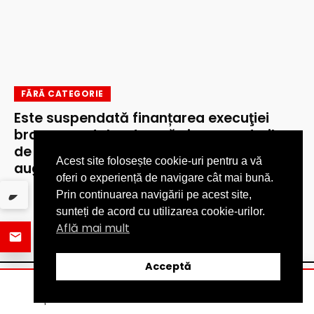
FĂRĂ CATEGORIE
Este suspendată finanțarea execuţiei
branşamentelor de apă şi a racordurilor
de canalizare începând cu data de 3
Acest site folosește cookie-uri pentru a vă
august 2026
oferi o experiență de navigare cât mai bună.
Prin continuarea navigării pe acest site,
sunteți de acord cu utilizarea cookie-urilor.
Află mai mult
Acceptă
ȘTIRI
DISTRIBUIE
CATEGORII