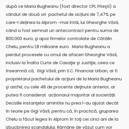
după ce Maria Bugheanu (fost director CPL Piteşti) a
vândut de două ori pachetul de acțiuni de 7,47% pe
care-l deținea la Alprom -mai întâi, lui Gheorghe Văsîi,
când a fost semnat un antecontract pentru suma de
800.000 euro, şi apoi firmelor controlate de Cătălin
Chelu, pentru 1,8 milioane euro. Maria Bugheanu a
pierdut procesele cu omul de afaceri Gheorghe Văsîi,
inclusiv la Înalta Curte de Casaţie şi Justiţie, ceea ce
înseamnă că, Gigi Văsîi, prin S.C. Financiar Urban, ar fi
proprietarul pachetului de acţiuni de la Maria Bugheanu
şi astfel, cu cele 48 de procente deţinute anterior, ar
putea fi considerat acționarul majoritar al societății.
Deciziile instanţelor amintite nu prea l-au ajutat decât
în teorie pe Gigi Văsîi, pentru că, în practică, gruparea
Chelu a făcut legea în Alprom în toţi cei cinci ani de la
izbucbnirea scandalului. Rămâne de văzut cum vor