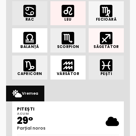
RAC
LEU
FECIOARĂ
BALANȚĂ
SCORPION
SĂGETĂTOR
CAPRICORN
VĂRSĂTOR
PEȘTI
Vremea
PITEȘTI
ACUM
29°
Parțial noros