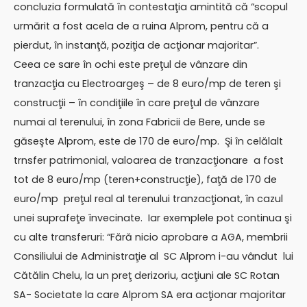
concluzia formulată în contestaţia amintită că “scopul
urmărit a fost acela de a ruina Alprom, pentru că a
pierdut, în instanţă, poziţia de acţionar majoritar”.
Ceea ce sare în ochi este preţul de vânzare din
tranzacţia cu Electroargeş – de 8 euro/mp de teren şi
construcţii – în condiţiile în care preţul de vânzare
numai al terenului, în zona Fabricii de Bere, unde se
găseşte Alprom, este de 170 de euro/mp. Şi în celălalt
trnsfer patrimonial, valoarea de tranzacţionare a fost
tot de 8 euro/mp (teren+construcţie), faţă de 170 de
euro/mp preţul real al terenului tranzacţionat, în cazul
unei suprafeţe învecinate. Iar exemplele pot continua şi
cu alte transferuri: “Fără nicio aprobare a AGA, membrii
Consiliului de Administraţie al SC Alprom i-au vândut lui
Cătălin Chelu, la un preţ derizoriu, acţiuni ale SC Rotan
SA- Societate la care Alprom SA era acţionar majoritar