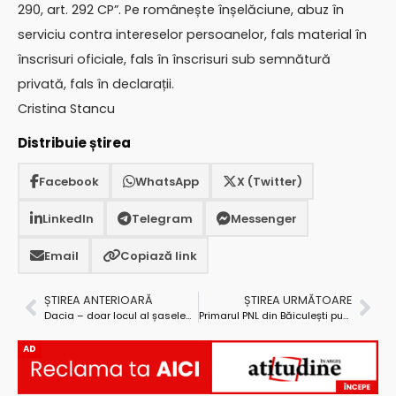
290, art. 292 CP”. Pe românește înșelăciune, abuz în
serviciu contra intereselor persoanelor, fals material în
înscrisuri oficiale, fals în înscrisuri sub semnătură
privată, fals în declarații.
Cristina Stancu
Distribuie știrea
Facebook
WhatsApp
X (Twitter)
LinkedIn
Telegram
Messenger
Email
Copiază link
ȘTIREA ANTERIOARĂ
ȘTIREA URMĂTOARE
Dacia – doar locul al șaselea în topul celor mai puternice branduri românești
Primarul PNL din Băiculești pupă, unde apucă, PSD-ul. Cu microbuz cu tot…
AD