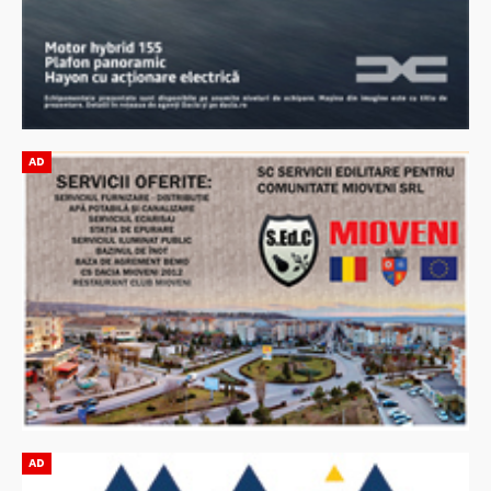
AD
AD