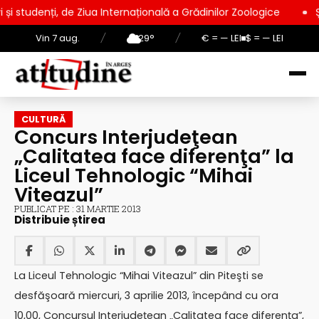
de Ziua Internațională a Grădinilor Zoologice
Ședință extrao
Vin 7 aug.
/
29°
/
€ = — LEI
$ = — LEI
CULTURĂ
Concurs Interjudeţean
„Calitatea face diferenţa” la
Liceul Tehnologic “Mihai
Viteazul”
PUBLICAT PE : 31 MARTIE 2013
Distribuie știrea
La Liceul Tehnologic “Mihai Viteazul” din Piteşti se
desfăşoară miercuri, 3 aprilie 2013, începând cu ora
10,00, Concursul Interjudeţean „Calitatea face diferenţa”,