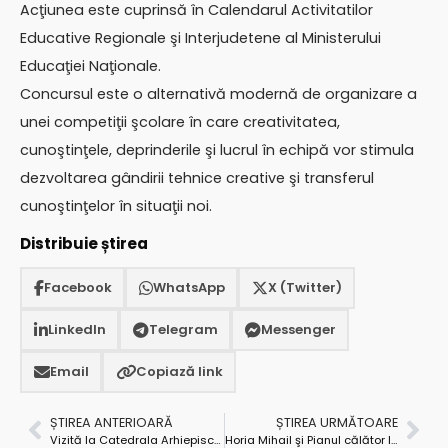
Acţiunea este cuprinsă în Calendarul Activitatilor
Educative Regionale şi Interjudetene al Ministerului
Educaţiei Naţionale.
Concursul este o alternativă modernă de organizare a
unei competiţii şcolare în care creativitatea,
cunoştinţele, deprinderile şi lucrul în echipă vor stimula
dezvoltarea gândirii tehnice creative şi transferul
cunoştinţelor în situaţii noi.
Distribuie știrea
Facebook
WhatsApp
X (Twitter)
LinkedIn
Telegram
Messenger
Email
Copiază link
ȘTIREA ANTERIOARĂ
ȘTIREA URMĂTOARE
Vizită la Catedrala Arhiepiscopală Mioveni
Horia Mihail şi Pianul călător la Filarmonica Pitești