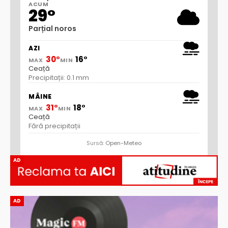
ACUM
29°
Parțial noros
AZI
30°
16°
MAX
MIN
Ceață
Precipitații: 0.1 mm
MÂINE
31°
18°
MAX
MIN
Ceață
Fără precipitații
Sursă:
Open-Meteo
AD
AD