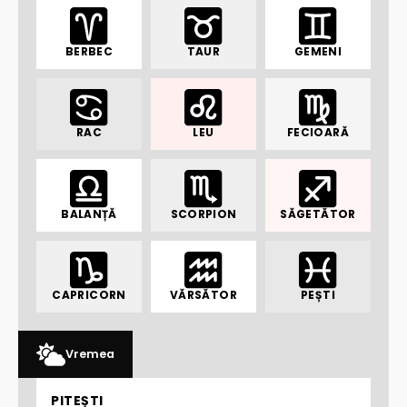
BERBEC
TAUR
GEMENI
RAC
LEU
FECIOARĂ
BALANȚĂ
SCORPION
SĂGETĂTOR
CAPRICORN
VĂRSĂTOR
PEȘTI
Vremea
PITEȘTI