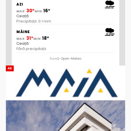
AZI
30°
16°
MAX
MIN
Ceață
Precipitații: 0.1 mm
MÂINE
31°
18°
MAX
MIN
Ceață
Fără precipitații
Sursă:
Open-Meteo
AD