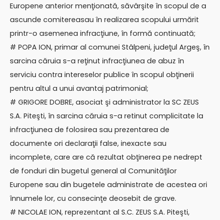
Europene anterior menţionată, săvârşite în scopul de a
ascunde comitereasau în realizarea scopului urmărit
printr-o asemenea infracţiune, în formă continuată;
# POPA ION, primar al comunei Stâlpeni, judeţul Argeş, în
sarcina căruia s-a reţinut infracţiunea de abuz în
serviciu contra intereselor publice în scopul obţinerii
pentru altul a unui avantaj patrimonial;
# GRIGORE DOBRE, asociat şi administrator la SC ZEUS
S.A. Piteşti, în sarcina căruia s-a retinut complicitate la
infracţiunea de folosirea sau prezentarea de
documente ori declaraţii false, inexacte sau
incomplete, care are că rezultat obţinerea pe nedrept
de fonduri din bugetul general al Comunităţilor
Europene sau din bugetele administrate de acestea ori
înnumele lor, cu consecinţe deosebit de grave.
# NICOLAE ION, reprezentant al S.C. ZEUS S.A. Piteşti,