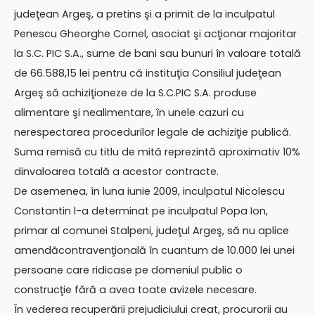
judeţean Argeş, a pretins şi a primit de la inculpatul
Penescu Gheorghe Cornel, asociat şi acţionar majoritar
la S.C. PIC S.A., sume de bani sau bunuri în valoare totală
de 66.588,15 lei pentru că instituţia Consiliul judeţean
Argeş să achiziţioneze de la S.C.PIC S.A. produse
alimentare şi nealimentare, în unele cazuri cu
nerespectarea procedurilor legale de achiziţie publică.
Suma remisă cu titlu de mită reprezintă aproximativ 10%
dinvaloarea totală a acestor contracte.
De asemenea, în luna iunie 2009, inculpatul Nicolescu
Constantin l-a determinat pe inculpatul Popa Ion,
primar al comunei Stalpeni, judeţul Argeş, să nu aplice
amendăcontravenţională în cuantum de 10.000 lei unei
persoane care ridicase pe domeniul public o
construcţie fără a avea toate avizele necesare.
În vederea recuperării prejudiciului creat, procurorii au