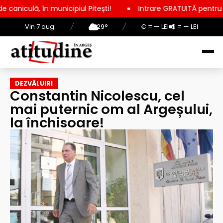
nicipiul Pitești!
Intrare GRATUITĂ pentru copii, elevi și st
Vin 7 aug.
/
29°
/
€ = — LEI
$ = — LEI
DEZVĂLUIRI
Constantin Nicolescu, cel
mai puternic om al Argeșului,
la închisoare!