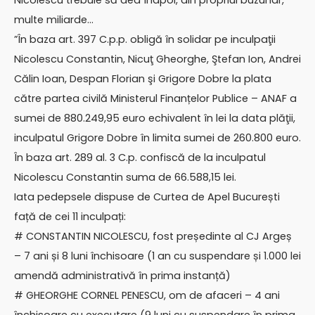
Nicolescu trebuie să dea înapoi, din propriul buzunar,
multe miliarde…
”În baza art. 397 C.p.p. obligă în solidar pe inculpaţii
Nicolescu Constantin, Nicuţ Gheorghe, Ştefan Ion, Andrei
Călin Ioan, Despan Florian şi Grigore Dobre la plata
către partea civilă Ministerul Finanțelor Publice – ANAF a
sumei de 880.249,95 euro echivalent în lei la data plăţii,
inculpatul Grigore Dobre în limita sumei de 260.800 euro.
În baza art. 289 al. 3 C.p. confiscă de la inculpatul
Nicolescu Constantin suma de 66.588,15 lei.
Iata pedepsele dispuse de Curtea de Apel București
față de cei 11 inculpați:
# CONSTANTIN NICOLESCU, fost președinte al CJ Argeș
– 7 ani și 8 luni închisoare (1 an cu suspendare și 1.000 lei
amendă administrativă în prima instanță)
# GHEORGHE CORNEL PENESCU, om de afaceri – 4 ani