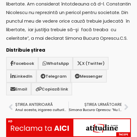
libertate. Am considerat întotdeauna că d-l. Constantin
Nicolescu nu reprezintă un pericol pentru societate. Din
punctul meu de vedere orice cauză trebuie judecată în
libertate, iar justiţia trebuie să-şi facă treaba cu
celeritate”, a mai declarat Simona Bucura Oprescu.C.S.
Distribuie știrea
Facebook
WhatsApp
X (Twitter)
LinkedIn
Telegram
Messenger
Email
Copiază link
ȘTIREA ANTERIOARĂ
ȘTIREA URMĂTOARE
Anul acesta, irigarea culturilor se poate face doar în amenajarea Căteasca-Teiu
Simona Bucura Oprescu: “Nu îmi doresc să candidez la funcţia de preşedinte al PSD Argeş, dar cu siguranţă voi candida la o funcţie!”
AD