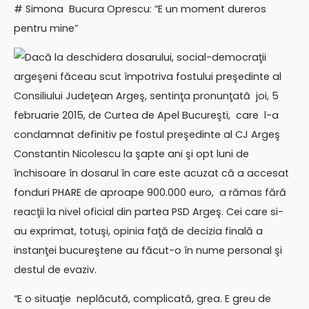
# Simona Bucura Oprescu: “E un moment dureros
pentru mine”
Dacă la deschidera dosarului, social-democraţii
argeşeni făceau scut împotriva fostului preşedinte al
Consiliului Judeţean Argeş, sentinţa pronunţată joi, 5
februarie 2015, de Curtea de Apel Bucureşti, care l-a
condamnat definitiv pe fostul preşedinte al CJ Argeş
Constantin Nicolescu la şapte ani şi opt luni de
închisoare în dosarul în care este acuzat că a accesat
fonduri PHARE de aproape 900.000 euro, a rămas fără
reacţii la nivel oficial din partea PSD Argeş. Cei care si-
au exprimat, totuşi, opinia faţă de decizia finală a
instanţei bucureştene au făcut-o în nume personal şi
destul de evaziv.
“E o situaţie neplăcută, complicată, grea. E greu de