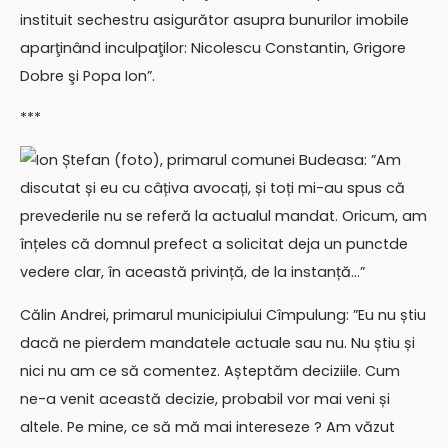
instituit sechestru asigurător asupra bunurilor imobile
aparţinând inculpaţilor: Nicolescu Constantin, Grigore
Dobre şi Popa Ion”.
***
Ion Ștefan (foto), primarul comunei Budeasa: ”Am
discutat și eu cu câțiva avocați, și toți mi-au spus că
prevederile nu se referă la actualul mandat. Oricum, am
înțeles că domnul prefect a solicitat deja un punctde
vedere clar, în această privință, de la instanță…”
Călin Andrei, primarul municipiului Cîmpulung: ”Eu nu știu
dacă ne pierdem mandatele actuale sau nu. Nu știu și
nici nu am ce să comentez. Așteptăm deciziile. Cum
ne-a venit această decizie, probabil vor mai veni și
altele. Pe mine, ce să mă mai intereseze ? Am văzut