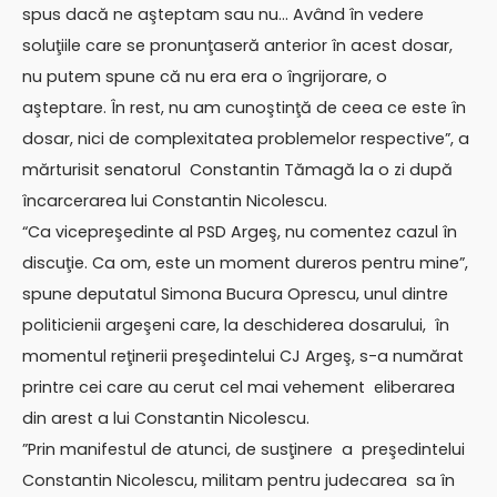
spus dacă ne aşteptam sau nu… Având în vedere
soluţiile care se pronunţaseră anterior în acest dosar,
nu putem spune că nu era era o îngrijorare, o
aşteptare. În rest, nu am cunoştinţă de ceea ce este în
dosar, nici de complexitatea problemelor respective”, a
mărturisit senatorul Constantin Tămagă la o zi după
încarcerarea lui Constantin Nicolescu.
“Ca vicepreşedinte al PSD Argeş, nu comentez cazul în
discuţie. Ca om, este un moment dureros pentru mine”,
spune deputatul Simona Bucura Oprescu, unul dintre
politicienii argeşeni care, la deschiderea dosarului, în
momentul reţinerii preşedintelui CJ Argeş, s-a numărat
printre cei care au cerut cel mai vehement eliberarea
din arest a lui Constantin Nicolescu.
”Prin manifestul de atunci, de susţinere a preşedintelui
Constantin Nicolescu, militam pentru judecarea sa în