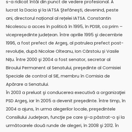
s-a ridicat întâi din punct de vedere profesional. A
lucrat la Dacia şi la IATSA Ştefăneşti, devenind, peste
ani, directorul național al rețelei IATSA. Constantin
Nicolescu a acces în politică în 1995, în PDSR, ca prim –
vicepreşedinte județean. Între aprilie 1995 şi decembrie
1996, a fost prefect de Argeş, al patrulea prefect post-
revoluție, după Nicolae Olteanu, Ion Cârstoiu și Vasile
Nițu. Între 2000 şi 2004 a fost senator, secretar al
Biroului Permanent al Senatului, preşedinte al Comisiei
Speciale de control al SIE, membru în Comisia de
Apărare a Senatului.
În 2003 a preluat şi conducerea executivă a organizaţiei
PSD Argeş, iar în 2005 a devenit preşedinte. Între timp, în
2004 a ajuns, în urma alegerilor locale, preşedintele
Consiliului Judeţean, funcţie pe care şi-a păstrat-o şi la
următoarele două runde de alegeri, în 2008 şi 2012. În