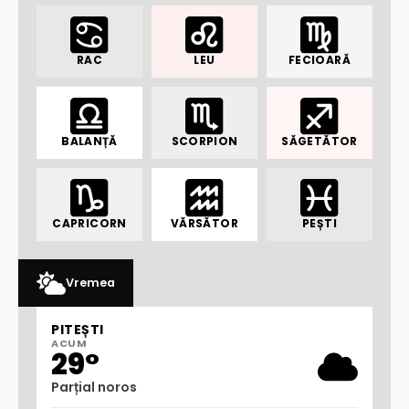
RAC
LEU
FECIOARĂ
BALANȚĂ
SCORPION
SĂGETĂTOR
CAPRICORN
VĂRSĂTOR
PEȘTI
Vremea
PITEȘTI
ACUM
29°
Parțial noros