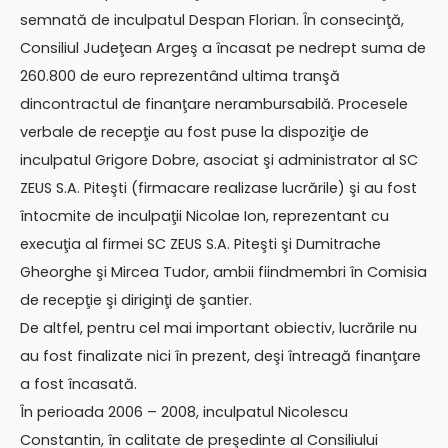
semnată de inculpatul Despan Florian. În consecinţă,
Consiliul Judeţean Argeş a încasat pe nedrept suma de
260.800 de euro reprezentând ultima tranşă
dincontractul de finanţare nerambursabilă. Procesele
verbale de recepţie au fost puse la dispoziţie de
inculpatul Grigore Dobre, asociat şi administrator al SC
ZEUS S.A. Piteşti (firmacare realizase lucrările) şi au fost
întocmite de inculpaţii Nicolae Ion, reprezentant cu
execuţia al firmei SC ZEUS S.A. Piteşti şi Dumitrache
Gheorghe şi Mircea Tudor, ambii fiindmembri în Comisia
de recepţie şi diriginţi de şantier.
De altfel, pentru cel mai important obiectiv, lucrările nu
au fost finalizate nici în prezent, deşi întreagă finanţare
a fost încasată.
În perioada 2006 – 2008, inculpatul Nicolescu
Constantin, în calitate de preşedinte al Consiliului