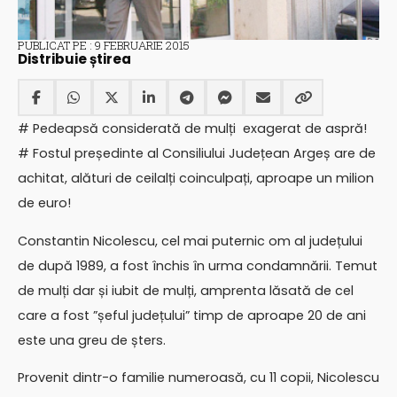
PUBLICAT PE : 9 FEBRUARIE 2015
Distribuie știrea
# Pedeapsă considerată de mulți exagerat de aspră!
# Fostul președinte al Consiliului Județean Argeș are de
achitat, alături de ceilalți coinculpați, aproape un milion
de euro!
Constantin Nicolescu, cel mai puternic om al județului
de după 1989, a fost închis în urma condamnării. Temut
de mulți dar și iubit de mulți, amprenta lăsată de cel
care a fost ”șeful județului” timp de aproape 20 de ani
este una greu de șters.
Provenit dintr-o familie numeroasă, cu 11 copii, Nicolescu