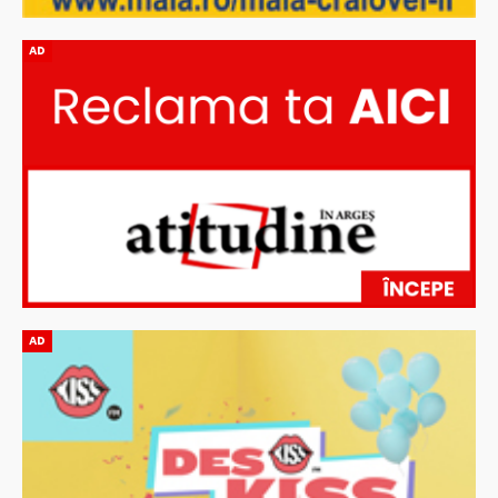
AD
AD