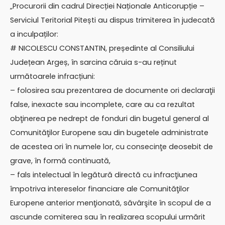
„Procurorii din cadrul Direcției Naționale Anticorupție –
Serviciul Teritorial Pitești au dispus trimiterea în judecată
a inculpaților:
# NICOLESCU CONSTANTIN, președinte al Consiliului
Județean Argeș, în sarcina căruia s-au reținut
următoarele infracțiuni:
– folosirea sau prezentarea de documente ori declaraţii
false, inexacte sau incomplete, care au ca rezultat
obţinerea pe nedrept de fonduri din bugetul general al
Comunităţilor Europene sau din bugetele administrate
de acestea ori în numele lor, cu consecinţe deosebit de
grave, în formă continuată,
– fals intelectual în legătură directă cu infracţiunea
împotriva intereselor financiare ale Comunităţilor
Europene anterior menţionată, săvârşite în scopul de a
ascunde comiterea sau în realizarea scopului urmărit