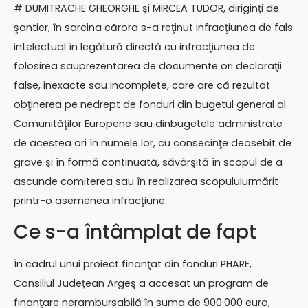
# DUMITRACHE GHEORGHE şi MIRCEA TUDOR, diriginţi de
şantier, în sarcina cărora s-a reţinut infracţiunea de fals
intelectual în legătură directă cu infracţiunea de
folosirea sauprezentarea de documente ori declaraţii
false, inexacte sau incomplete, care are că rezultat
obţinerea pe nedrept de fonduri din bugetul general al
Comunităţilor Europene sau dinbugetele administrate
de acestea ori în numele lor, cu consecinţe deosebit de
grave şi în formă continuată, săvârşită în scopul de a
ascunde comiterea sau în realizarea scopuluiurmărit
printr-o asemenea infracţiune.
Ce s-a întâmplat de fapt
În cadrul unui proiect finanţat din fonduri PHARE,
Consiliul Judeţean Argeş a accesat un program de
finanţare nerambursabilă în suma de 900.000 euro,