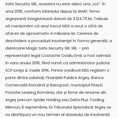
Safe Security SRL, aceasta nu este deloc una „roz”. În
anul 2016, conform bilanțului depus la ANAF, firma
argeșeană înregistrează datorii de 3.124.711 lei. Trebuie
să menționăm că anul trecut MSS a avut o cifră de
afaceri de aproximativ 4 milioane lei. Cererea de
deschidere a procedurii insolvenţei în forma generală, a
debitoarei Magic Safe Security SRL SRL – prin
reprezentant legal Costache Ovidiu Emil, a fost admisă
în vara anului 2016, fiind numit ca administrator judiciar
SCP Ioniţa & Vasile SPRL. Printre creditorii MSS regăsim o
parte dintre salariați, Finanțele Publice Argeș, Banca
Comercială Română și Bancpost, municipiul Pitești,
Porsche Leasing România, dar și firme de renume din
Argeș precum Spider Holding sau Delta Plus Trading.
Miercuri, 6 septembrie, la Tribunalul Specializat Argeș se
va desfășura un nou termen al dosarului de insolvență