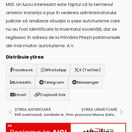
MSS. Un lucru interesant este faptul că la termenul
anterior instanța a pus în vederea administratorului
judiciar să analizeze situația a șase autoturisme care
nu au fost identificate la inventarul societății, dar se
regăsesc în adresa de la Primăria Pitești patrimoniale
ale mai multor autoturisme. A.V.
Distribuie știrea
Facebook
WhatsApp
X (Twitter)
LinkedIn
Telegram
Messenger
Email
Copiază link
ȘTIREA ANTERIOARĂ
ȘTIREA URMĂTOARE
RAR avertizează: Jumătate dintre autovehiculele care circulă în Argeș au probleme tehnice sau legate de documente!
Prim-procurorul Marius Ștefan își continuă activitatea la Parchetul Tribunalului Argeș și după încetarea mandatului
AD