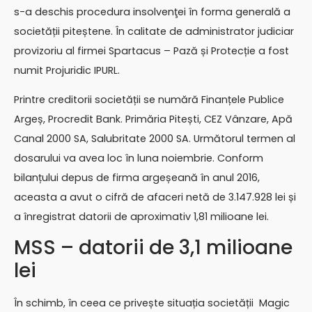
s-a deschis procedura insolvenţei în forma generală a
societății piteștene. În calitate de administrator judiciar
provizoriu al firmei Spartacus – Pază și Protecție a fost
numit Projuridic IPURL.
Printre creditorii societății se numără Finanțele Publice
Argeș, Procredit Bank. Primăria Pitești, CEZ Vânzare, Apă
Canal 2000 SA, Salubritate 2000 SA. Următorul termen al
dosarului va avea loc în luna noiembrie. Conform
bilanțului depus de firma argeșeană în anul 2016,
aceasta a avut o cifră de afaceri netă de 3.147.928 lei și
a înregistrat datorii de aproximativ 1,81 milioane lei.
MSS – datorii de 3,1 milioane
lei
În schimb, în ceea ce privește situația societății Magic