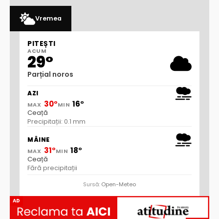
Vremea
PITEȘTI
ACUM
29°
Parțial noros
AZI
30°
16°
MAX
MIN
Ceață
Precipitații: 0.1 mm
MÂINE
31°
18°
MAX
MIN
Ceață
Fără precipitații
Sursă:
Open-Meteo
AD