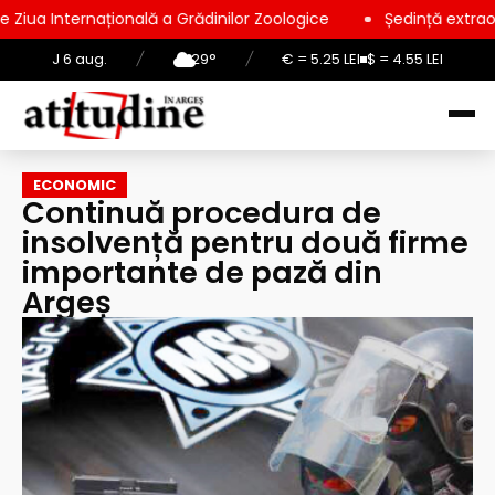
onală a Grădinilor Zoologice
Ședință extraordinară la Consil
J 6 aug.
/
29°
/
€ = 5.25 LEI
$ = 4.55 LEI
ECONOMIC
Continuă procedura de
insolvență pentru două firme
importante de pază din
Argeș