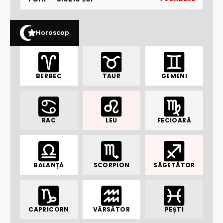
Horoscop
BERBEC
TAUR
GEMENI
RAC
LEU
FECIOARĂ
BALANȚĂ
SCORPION
SĂGETĂTOR
CAPRICORN
VĂRSĂTOR
PEȘTI