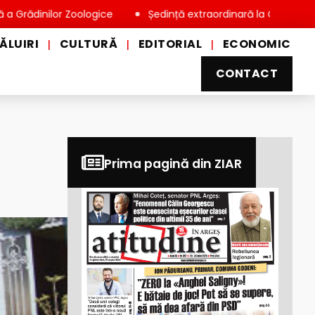
ilor Zoologice
Ședință extraordinară la Consiliul Local Miov
ĂLUIRI
CULTURĂ
EDITORIAL
ECONOMIC
|
|
|
CONTACT
Prima pagină din ZIAR