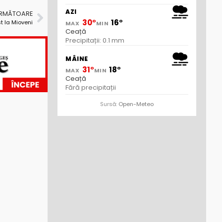
AZI
URMĂTOARE
30°
16°
t la Mioveni
MAX
MIN
Ceață
Precipitații: 0.1 mm
MÂINE
31°
18°
MAX
MIN
Ceață
Fără precipitații
Sursă:
Open-Meteo