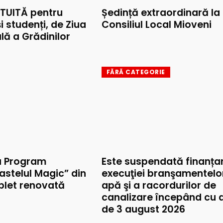
TUITĂ pentru
Ședință extraordinară la
și studenți, de Ziua
Consiliul Local Mioveni
lă a Grădinilor
FĂRĂ CATEGORIE
u Program
Este suspendată finanța
astelul Magic” din
execuţiei branşamentelo
mplet renovată
apă şi a racordurilor de
canalizare începând cu 
de 3 august 2026