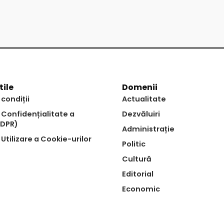
tile
Domenii
 condiții
Actualitate
e Confidențialitate a
Dezvăluiri
GDPR)
Administrație
 Utilizare a Cookie-urilor
Politic
Cultură
Editorial
Economic