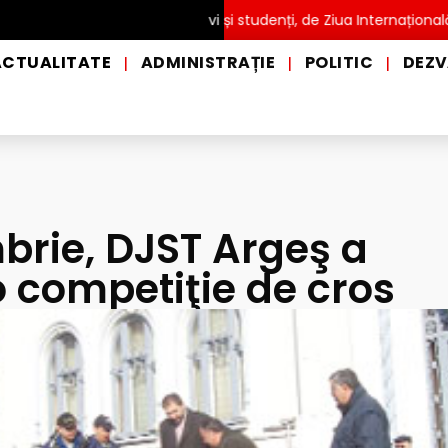
TĂ pentru copii, elevi și studenți, de Ziua Internațională a Grădin
ACTUALITATE
ADMINISTRAȚIE
POLITIC
DEZV
|
|
|
brie, DJST Argeş a
o competiţie de cros