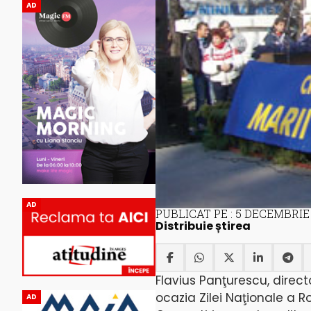
AD
AD
PUBLICAT PE : 5 DECEMBRIE 
Distribuie știrea
Flavius Panţurescu, direct
ocazia Zilei Naţionale a R
AD