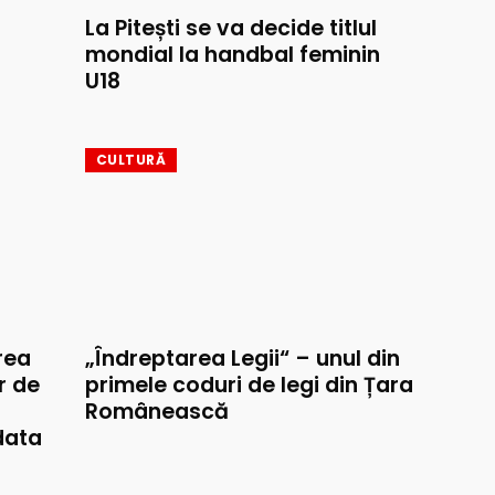
La Pitești se va decide titlul
mondial la handbal feminin
U18
CULTURĂ
rea
„Îndreptarea Legii“ – unul din
r de
primele coduri de legi din Țara
Românească
data