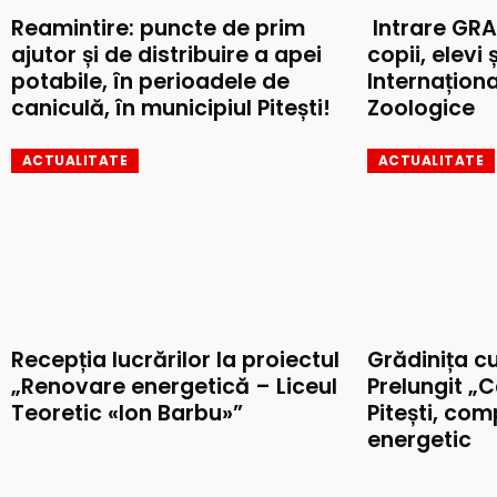
Reamintire: puncte de prim
Intrare GRA
ajutor și de distribuire a apei
copii, elevi 
potabile, în perioadele de
Internaționa
caniculă, în municipiul Pitești!
Zoologice
ACTUALITATE
ACTUALITATE
Recepția lucrărilor la proiectul
Grădinița c
„Renovare energetică – Liceul
Prelungit „C
Teoretic «Ion Barbu»”
Pitești, co
energetic