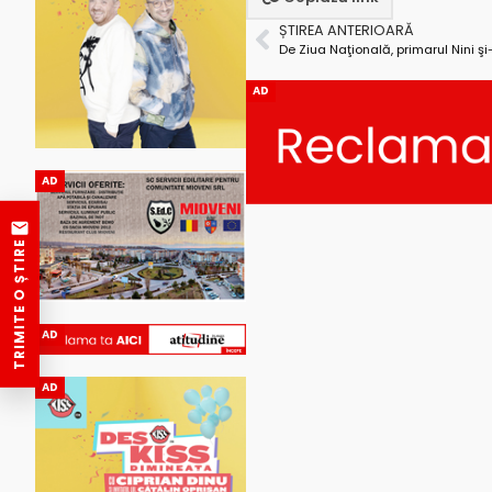
ȘTIREA ANTERIOARĂ
AD
AD
TRIMITE O ȘTIRE
AD
AD