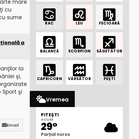
oarte mare
ţi cu
i cu sume
RAC
LEU
FECIOARĂ
ațională a
BALANȚĂ
SCORPION
SĂGETĂTOR
nţilor la
niei şi,
CAPRICORN
VĂRSĂTOR
PEȘTI
organizate
 Sport şi
Vremea
PITEȘTI
ACUM
29°
Email
Parțial noros