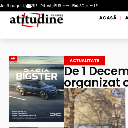
perioadele de caniculă, în municipiul Pitești!
Joi 6 august
/
29° · Pitești
/
EUR = — LEI
USD = — LEI
Intrare GRATUI
ACASĂ
|
AD
ACTUALITATE
De 1 Decem
organizat 