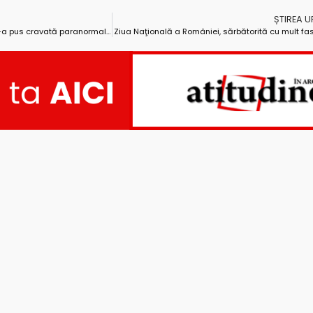
ȘTIREA 
De Ziua Naţională, primarul Nini şi-a pus cravată paranormală (Pamflet)
Ziua Naţională a României, sărbătorită cu mult fas