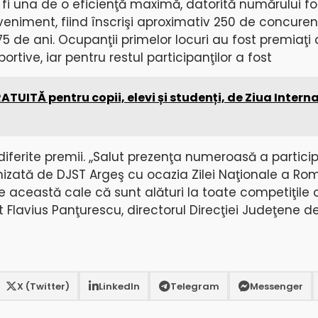
fi una de o eficienţă maximă, datorită numărului f
veniment, fiind înscrişi aproximativ 250 de concuren
 75 de ani. Ocupanţii primelor locuri au fost premiaţ
rtive, iar pentru restul participanţilor a fost
ATUITĂ pentru copii, elevi și studenți, de Ziua Intern
ferite premii. ,,Salut prezenţa numeroasă a participa
zată de DJST Argeş cu ocazia Zilei Naţionale a Româ
 această cale că sunt alături la toate competiţile 
 Flavius Panţurescu, directorul Direcţiei Judeţene de
X (Twitter)
LinkedIn
Telegram
Messenger