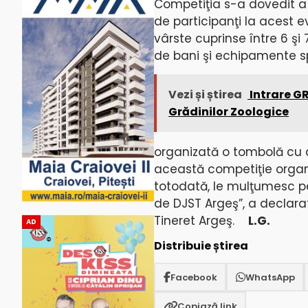
Competiţia s-a dovedit a 
de participanţi la acest e
vârste cuprinse între 6 şi
de bani şi echipamente spo
Vezi și știrea
Intrare GR
Grădinilor Zoologice
organizată o tombolă cu di
această competiţie organi
totodată, le mulţumesc pe
de DJST Argeş”, a declarat
Tineret Argeş.
L.G.
AD
Distribuie știrea
Facebook
WhatsApp
Copiază link