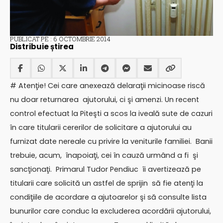
PUBLICAT PE : 6 OCTOMBRIE 2014
Distribuie știrea
# Atenţie! Cei care anexează delaraţii micinoase riscă
nu doar returnarea ajutorului, ci şi amenzi. Un recent
control efectuat la Piteşti a scos la iveală sute de cazuri
în care titularii cererilor de solicitare a ajutorului au
furnizat date nereale cu privire la veniturile familiei. Banii
trebuie, acum, înapoiaţi, cei în cauză urmând a fi şi
sancţionaţi. Primarul Tudor Pendiuc îi avertizează pe
titularii care solicită un astfel de sprijin să fie atenţi la
condiţiile de acordare a ajutoarelor şi să consulte lista
bunurilor care conduc la excluderea acordării ajutorului,