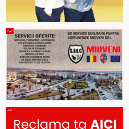
AD
AD