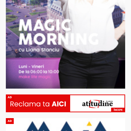
AD
AD