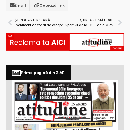
Email
Copiază link
ȘTIREA ANTERIOARĂ
ȘTIREA URMĂTOARE
Eveniment editorial de excepție la Biblioteca Judeţeană ”Dinicu Golescu”: a fost lansat volumul al IV-lea al Enciclopediei Argeşului şi Muscelului
Sportivii de la C.S. Dacia Mioveni 2012 şi Samurai Dojo Pitești au adus în Argeş, de la „Cupei Băniei”, zeci de medalii
AD
Prima pagină din ZIAR