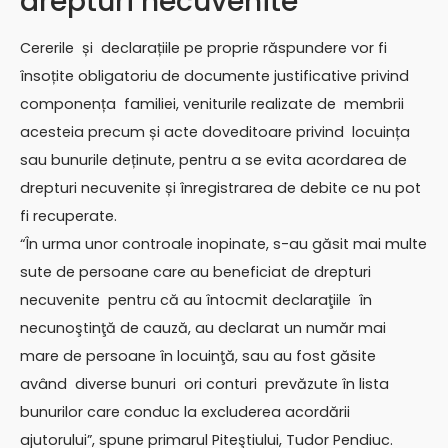
drepturi necuvenite”
Cererile și declarațiile pe proprie răspundere vor fi
însoțite obligatoriu de documente justificative privind
componența familiei, veniturile realizate de membrii
acesteia precum și acte doveditoare privind locuința
sau bunurile deținute, pentru a se evita acordarea de
drepturi necuvenite și înregistrarea de debite ce nu pot
fi recuperate.
“În urma unor controale inopinate, s-au găsit mai multe
sute de persoane care au beneficiat de drepturi
necuvenite pentru că au întocmit declaraţiile în
necunoştinţă de cauză, au declarat un număr mai
mare de persoane în locuinţă, sau au fost găsite
având diverse bunuri ori conturi prevăzute în lista
bunurilor care conduc la excluderea acordării
ajutorului”, spune primarul Piteştiului, Tudor Pendiuc.