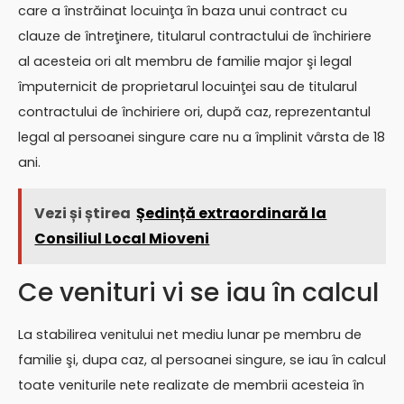
care a înstrăinat locuinţa în baza unui contract cu
clauze de întreţinere, titularul contractului de închiriere
al acesteia ori alt membru de familie major şi legal
împuternicit de proprietarul locuinţei sau de titularul
contractului de închiriere ori, după caz, reprezentantul
legal al persoanei singure care nu a împlinit vârsta de 18
ani.
Vezi și știrea
Ședință extraordinară la
Consiliul Local Mioveni
Ce venituri vi se iau în calcul
La stabilirea venitului net mediu lunar pe membru de
familie şi, dupa caz, al persoanei singure, se iau în calcul
toate veniturile nete realizate de membrii acesteia în