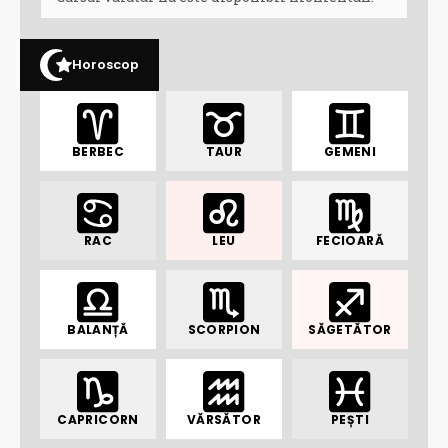
Horoscop
BERBEC
TAUR
GEMENI
RAC
LEU
FECIOARĂ
BALANȚĂ
SCORPION
SĂGETĂTOR
CAPRICORN
VĂRSĂTOR
PEȘTI