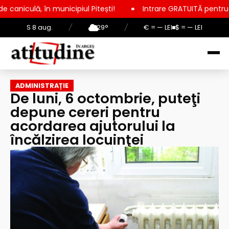
icipiul Pitești!
Intrare GRATUITĂ pentru copii, elevi și stud
S 8 aug.
/
29°
/
€ = — LEI
$ = — LEI
ADMINISTRAȚIE
De luni, 6 octombrie, puteţi
depune cereri pentru
acordarea ajutorului la
încălzirea locuinţei