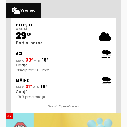
Vremea
PITEȘTI
ACUM
29°
Parțial noros
AZI
30°
16°
MAX
MIN
Ceață
Precipitații: 0.1 mm
MÂINE
31°
18°
MAX
MIN
Ceață
Fără precipitații
Sursă:
Open-Meteo
AD