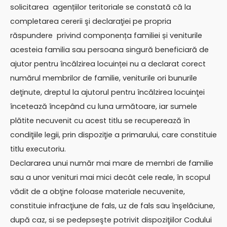
solicitarea agențiilor teritoriale se constată că la
completarea cererii şi declaraţiei pe propria
răspundere privind componența familiei și veniturile
acesteia familia sau persoana singură beneficiară de
ajutor pentru încălzirea locuinței nu a declarat corect
numărul membrilor de familie, veniturile ori bunurile
deţinute, dreptul la ajutorul pentru încălzirea locuinţei
încetează începând cu luna următoare, iar sumele
plătite necuvenit cu acest titlu se recuperează în
condiţiile legii, prin dispoziţie a primarului, care constituie
titlu executoriu.
Declararea unui număr mai mare de membri de familie
sau a unor venituri mai mici decât cele reale, în scopul
vădit de a obţine foloase materiale necuvenite,
constituie infracţiune de fals, uz de fals sau înşelăciune,
după caz, si se pedepseşte potrivit dispoziţiilor Codului