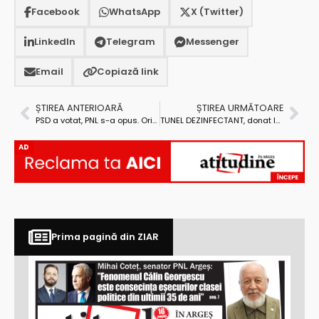
Facebook
WhatsApp
X (Twitter)
LinkedIn
Telegram
Messenger
Email
Copiază link
ȘTIREA ANTERIOARĂ
ȘTIREA URMĂTOARE
PSD a votat, PNL s-a opus. Orice proceduri de executare silită, urmărirea silită, popririle de orice fel… se suspendă până în decembrie 2020
TUNEL DEZINFECTANT, donat la Spitalul Județean de Urgență Pitești!
AD
Prima pagină din ZIAR