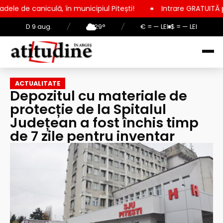
ă, în municipiul Pitești!
Intrare GRATUITĂ pentru copii, elev
D 9 aug.
/
29°
/
€ = — LEI
$ = — LEI
ACTUALITATE
Depozitul cu materiale de
protecție de la Spitalul
Județean a fost închis timp
de 7 zile pentru inventar