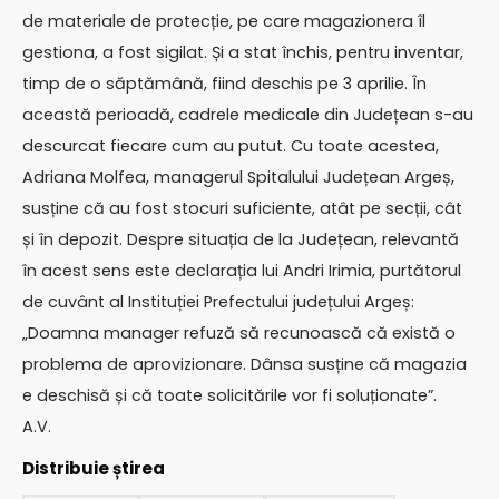
de materiale de protecție, pe care magazionera îl
gestiona, a fost sigilat. Și a stat închis, pentru inventar,
timp de o săptămână, fiind deschis pe 3 aprilie. În
această perioadă, cadrele medicale din Județean s-au
descurcat fiecare cum au putut. Cu toate acestea,
Adriana Molfea, managerul Spitalului Județean Argeș,
susține că au fost stocuri suficiente, atât pe secții, cât
și în depozit. Despre situația de la Județean, relevantă
în acest sens este declarația lui Andri Irimia, purtătorul
de cuvânt al Instituției Prefectului județului Argeș:
„Doamna manager refuză să recunoască că există o
problema de aprovizionare. Dânsa susține că magazia
e deschisă și că toate solicitările vor fi soluționate”.
A.V.
Distribuie știrea