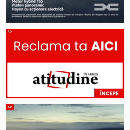
AD
AD