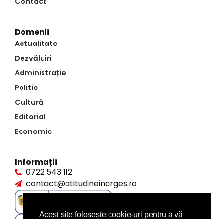
Contact
Domenii
Actualitate
Dezvăluiri
Administrație
Politic
Cultură
Editorial
Economic
Informații
0722 543 112
contact@atitudineinarges.ro
Acest site folosește cookie-uri pentru a vă