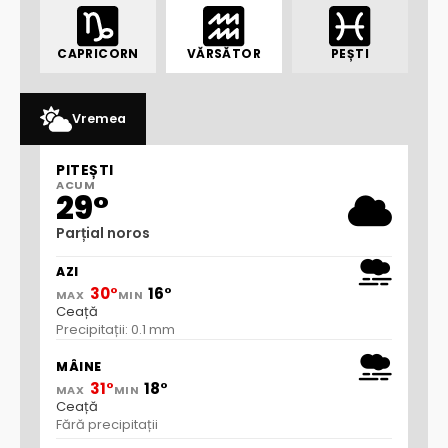
CAPRICORN
VĂRSĂTOR
PEȘTI
Vremea
PITEȘTI
ACUM
29°
Parțial noros
AZI
30°
16°
MAX
MIN
Ceață
Precipitații: 0.1 mm
MÂINE
31°
18°
MAX
MIN
Ceață
Fără precipitații