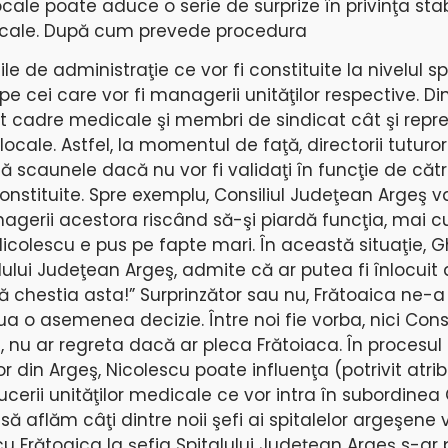
ocale poate aduce o serie de surprize în privinţa stabil
dicale. După cum prevede procedura
ile de administraţie ce vor fi constituite la nivelul sp
e cei care vor fi managerii unităţilor respective. D
ât cadre medicale şi membri de sindicat cât şi repre
locale. Astfel, la momentul de faţă, directorii tuturor
dă scaunele dacă nu vor fi validaţi în funcţie de cătr
constituite. Spre exemplu, Consiliul Judeţean Argeş v
anagerii acestora riscând să-şi piardă funcţia, mai
 Nicolescu e pus pe fapte mari. În această situaţie,
alului Judeţean Argeş, admite că ar putea fi înlocuit 
ilă chestia asta!” Surprinzător sau nu, Frătoaica ne-a
ua o asemenea decizie. Între noi fie vorba, nici Con
ş, nu ar regreta dacă ar pleca Frătoiaca. În procesul
r din Argeş, Nicolescu poate influenţa (potrivit atribu
cerii unităţilor medicale ce vor intra în subordinea C
ă aflăm câţi dintre noii şefi ai spitalelor argeşene
cu Frătoaica la şefia Spitalului Judeţean Argeş s-ar