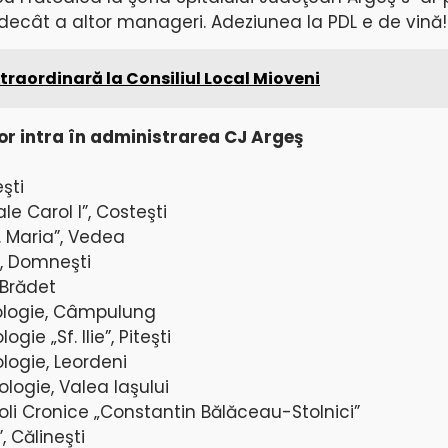
ecât a altor manageri. Adeziunea la PDL e de vină!
traordinară la Consiliul Local Mioveni
or intra în administrarea CJ Argeş
eşti
le Carol I”, Costeşti
f. Maria”, Vedea
”, Domneşti
 Brădet
iologie, Câmpulung
gie „Sf. Ilie”, Piteşti
ologie, Leordeni
ologie, Valea Iaşului
i Boli Cronice „Constantin Bălăceau-Stolnici”
”, Călineşti