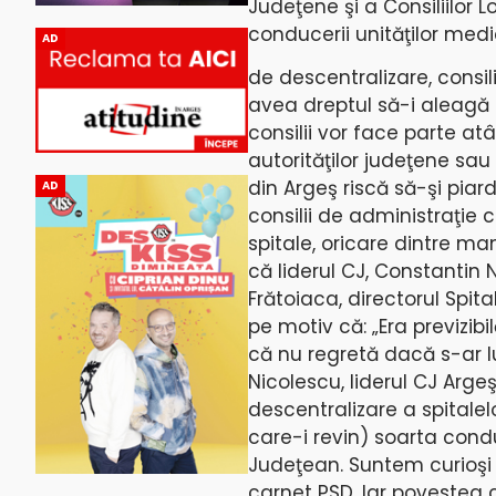
Judeţene şi a Consiliilor L
conducerii unităţilor me
AD
de descentralizare, consili
avea dreptul să-i aleagă p
consilii vor face parte at
autorităţilor judeţene sau 
din Argeş riscă să-şi piar
AD
consilii de administraţie 
spitale, oricare dintre m
că liderul CJ, Constantin
Frătoiaca, directorul Spit
pe motiv că: „Era previzib
că nu regretă dacă s-ar l
Nicolescu, liderul CJ Arge
descentralizare a spitalelo
care-i revin) soarta condu
Judeţean. Suntem curioşi s
carnet PSD. Iar povestea 