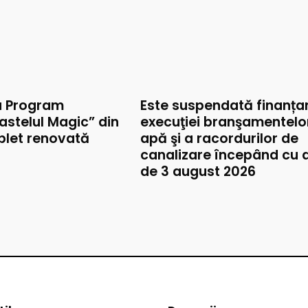
u Program
Este suspendată finanța
astelul Magic” din
execuţiei branşamentelo
mplet renovată
apă şi a racordurilor de
canalizare începând cu 
de 3 august 2026