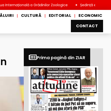
țională a Grădinilor Zoologice
Ședință extraordinară la Cons
ĂLUIRI
CULTURĂ
EDITORIAL
ECONOMIC
|
|
|
CONTACT
in
Prima pagină din ZIAR