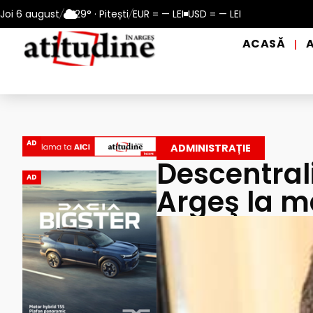
ei potabile, în perioadele de caniculă, în municipiul Pitești!
Joi 6 august
/
29° · Pitești
/
EUR = — LEI
USD = — LEI
ACASĂ
|
AD
ADMINISTRAȚIE
Descentrali
AD
Argeş la m