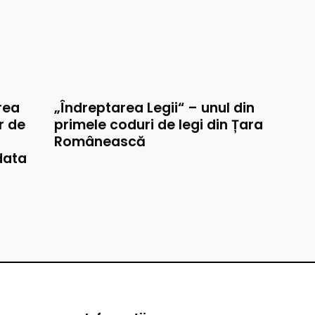
rea
„Îndreptarea Legii“ – unul din
r de
primele coduri de legi din Țara
Românească
data