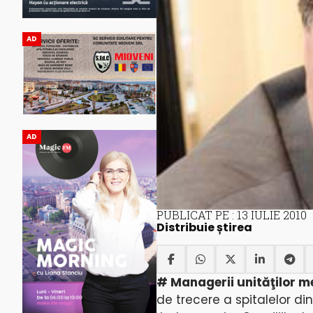
AD
AD
PUBLICAT PE : 13 IULIE 2010
Distribuie știrea
# Managerii unităţilor m
de trecere a spitalelor din