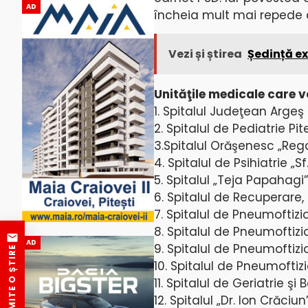
AD
încheia mult mai repede d
Vezi și știrea
Ședință ex
Unităţile medicale care v
1. Spitalul Judeţean Argeş
2. Spitalul de Pediatrie Pit
3.Spitalul Orăşenesc „Rega
4. Spitalul de Psihiatrie „S
5. Spitalul „Teja Papahagi
6. Spitalul de Recuperare,
7. Spitalul de Pneumoftiz
8. Spitalul de Pneumoftiziolo
AD
9. Spitalul de Pneumoftizi
TRIMITE O ȘTIRE
10. Spitalul de Pneumoftizi
11. Spitalul de Geriatrie ş
12. Spitalul „Dr. Ion Crăciun