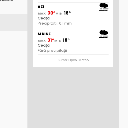
AZI
30°
16°
MAX
MIN
Ceață
Precipitații: 0.1 mm
MÂINE
31°
18°
MAX
MIN
Ceață
Fără precipitații
Sursă:
Open-Meteo