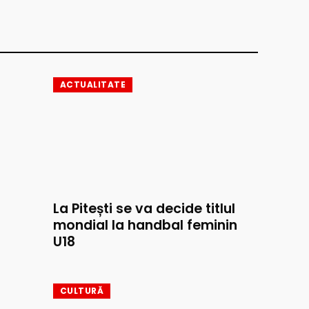
ACTUALITATE
La Pitești se va decide titlul
mondial la handbal feminin
U18
CULTURĂ