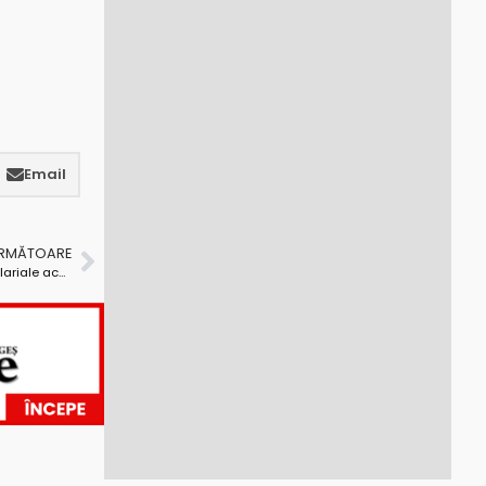
Email
URMĂTOARE
Davidescu a atacat în contencios suplimentele salariale acordate de Primăriile Curtea de Argeş şi Corbeni