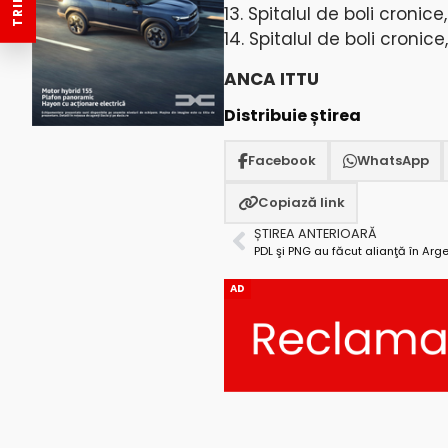
13. Spitalul de boli cronic
14. Spitalul de boli cronice
ANCA ITTU
Distribuie știrea
Facebook
WhatsApp
Copiază link
ȘTIREA ANTERIOARĂ
PDL şi PNG au făcut alianţă în Arg
AD