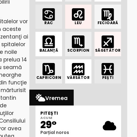
irii
italelor vor
RAC
LEU
FECIOARĂ
in aceste
zentanţi ai
 spitalelor
BALANȚĂ
SCORPION
SĂGETĂTOR
e noile
a prelua 14
 cu seamă
 Gheorghe
CAPRICORN
VĂRSĂTOR
PEȘTI
din funcţie
 mărturisit
stantin
Vremea
 de
ţiilor
PITEȘTI
ACUM
onsiliului
29°
 vor avea
Parțial noros
 putea