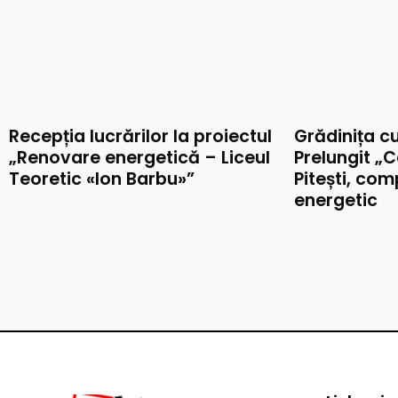
Recepția lucrărilor la proiectul
Grădinița c
„Renovare energetică – Liceul
Prelungit „C
Teoretic «Ion Barbu»”
Pitești, co
energetic