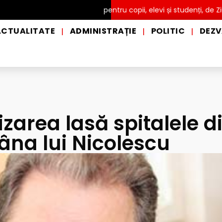
Intrare GRATUITĂ pentru copii, elevi și studenți, de Ziua Interna
ACTUALITATE
ADMINISTRAȚIE
POLITIC
DEZV
|
|
|
zarea lasă spitalele d
âna lui Nicolescu