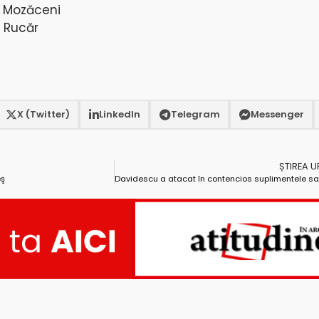
e, Mozăceni
, Rucăr
X (Twitter)
LinkedIn
Telegram
Messenger
ȘTIREA 
eş