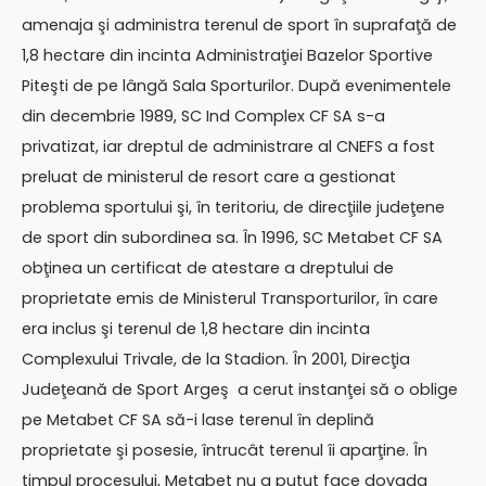
amenaja şi administra terenul de sport în suprafaţă de
1,8 hectare din incinta Administraţiei Bazelor Sportive
Piteşti de pe lângă Sala Sporturilor. După evenimentele
din decembrie 1989, SC Ind Complex CF SA s-a
privatizat, iar dreptul de administrare al CNEFS a fost
preluat de ministerul de resort care a gestionat
problema sportului şi, în teritoriu, de direcţiile judeţene
de sport din subordinea sa. În 1996, SC Metabet CF SA
obţinea un certificat de atestare a dreptului de
proprietate emis de Ministerul Transporturilor, în care
era inclus şi terenul de 1,8 hectare din incinta
Complexului Trivale, de la Stadion. În 2001, Direcţia
Judeţeană de Sport Argeş a cerut instanţei să o oblige
pe Metabet CF SA să-i lase terenul în deplină
proprietate şi posesie, întrucât terenul îi aparţine. În
timpul procesului, Metabet nu a putut face dovada