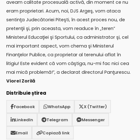
aveam calitate procesuală activă, din moment ce nu
eram proprietari. Acum, noi, DJS Argeş, vom ataca
sentinţa Judecătoriei Piteşti, în acest proces nou, de
pretenţii şi, prin aceasta, vom readuce în „teren”
Ministerul Educaţiei şi Sportului, ca administrator şi, cel
mai important aspect, vom chema şi Ministerul
Finanţelor Publice, ca proprietar al terenului aflat în
litigiu! Este evident că vom câştiga, nu-mi fac nici cea
mai mică problemă!”, a declarat directorul Panţurescu.
Viorel Zorilă
Distribuie știrea
Facebook
WhatsApp
X (Twitter)
LinkedIn
Telegram
Messenger
Email
Copiază link