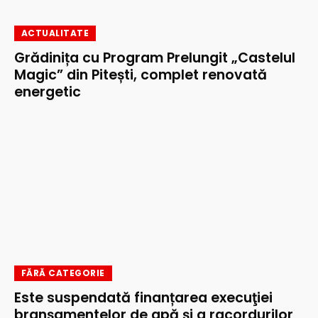
ACTUALITATE
Grădinița cu Program Prelungit „Castelul
Magic” din Pitești, complet renovată
energetic
FĂRĂ CATEGORIE
Este suspendată finanțarea execuţiei
branşamentelor de apă şi a racordurilor