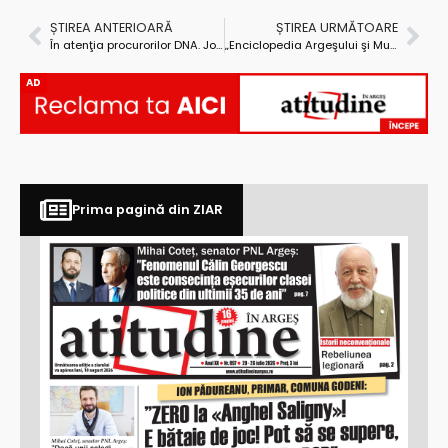
ȘTIREA ANTERIOARĂ
ȘTIREA URMĂTOARE
În atenţia procurorilor DNA. Jonglerie penală cu titluri false la Mărăcineni-Argeşelu
„Enciclopedia Argeşului şi Muscelului” a ajuns la cel de-al doilea volum
AD
Prima pagină din ZIAR