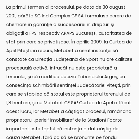
La primul termen al procesului, pe data de 30 august
2001, pârâta SC Ind Complex CF SA formulase cerere de
chemare în garanţie a succesoarei în drepturi şi
obligaţii a FPS, respectiv APAPS Bucureşti, autoritatea de
stat prin care se privatizase. În aprilie 2009, la Curtea de
Apel Piteşti, în recurs, Metabet a cerut instanţei să
constate că Direcţia Judeţeană de Sport nu are calitate
procesuală activă, întrucât nu este proprietară a
terenului, şi să modifice decizia Tribunalului Argeş, cu
consecinţa schimbării sentinţei Judecătoriei Piteşti, prin
care se stabilea că statul este proprietarul terenului de
1,8 hectare, şi nu Metabet CF SA! Curtea de Apel a făcut
acest lucru, iar Metabet a câştigat procesul, rămânând
proprietarul „perlei” imobiliare” de la Stadion! Foarte
important este faptul că instanţa a dat câştig de
cauză Metabet, fără ca să se pronunţe pe fondul