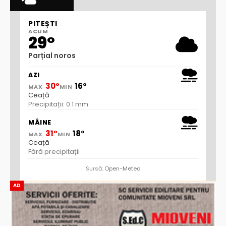
PITEȘTI
ACUM
29°
Parțial noros
AZI
30°
16°
MAX
MIN
Ceață
Precipitații: 0.1 mm
MÂINE
31°
18°
MAX
MIN
Ceață
Fără precipitații
Sursă:
Open-Meteo
AD