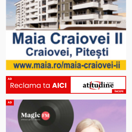
AD
AD