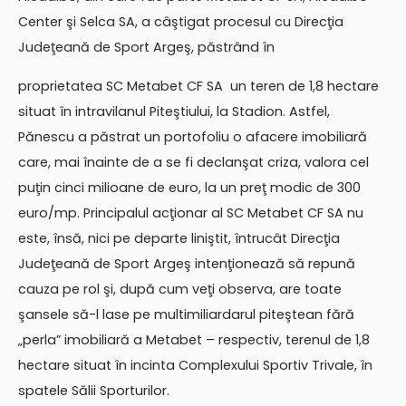
Center şi Selca SA, a câştigat procesul cu Direcţia
Judeţeană de Sport Argeş, păstrând în
proprietatea SC Metabet CF SA un teren de 1,8 hectare
situat în intravilanul Piteştiului, la Stadion. Astfel,
Pănescu a păstrat un portofoliu o afacere imobiliară
care, mai înainte de a se fi declanşat criza, valora cel
puţin cinci milioane de euro, la un preţ modic de 300
euro/mp. Principalul acţionar al SC Metabet CF SA nu
este, însă, nici pe departe liniştit, întrucât Direcţia
Judeţeană de Sport Argeş intenţionează să repună
cauza pe rol şi, după cum veţi observa, are toate
şansele să-l lase pe multimiliardarul piteştean fără
„perla” imobiliară a Metabet – respectiv, terenul de 1,8
hectare situat în incinta Complexului Sportiv Trivale, în
spatele Sălii Sporturilor.