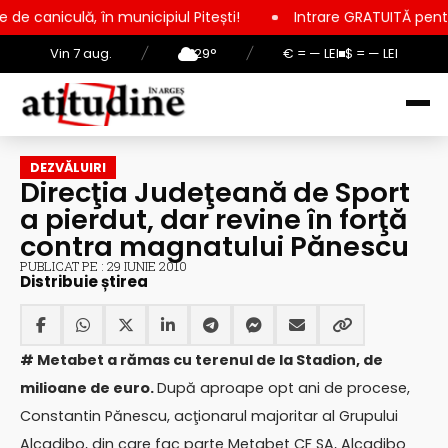
unicipiul Pitești!
Intrare GRATUITĂ pentru copii, elevi și st
Vin 7 aug.
/
29°
/
€ = — LEI
$ = — LEI
DEZVĂLUIRI
Direcţia Judeţeană de Sport
a pierdut, dar revine în forţă
contra magnatului Pănescu
PUBLICAT PE : 29 IUNIE 2010
Distribuie știrea
# Metabet a rămas cu terenul de la Stadion, de
milioane de euro.
După aproape opt ani de procese,
Constantin Pănescu, acţionarul majoritar al Grupului
Alcadibo, din care fac parte Metabet CF SA, Alcadibo