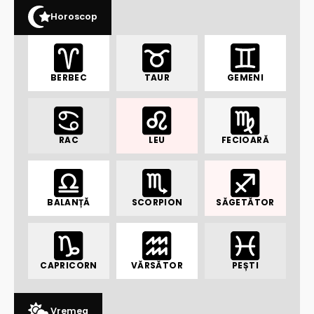
Horoscop
BERBEC
TAUR
GEMENI
RAC
LEU
FECIOARĂ
BALANȚĂ
SCORPION
SĂGETĂTOR
CAPRICORN
VĂRSĂTOR
PEȘTI
Vremea