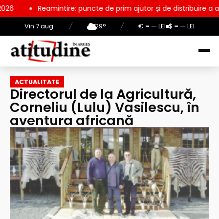
ire: puncte de prim ajutor și de distribuire a apei potabile, în per
Vin 7 aug.
/
29°
/
€ = — LEI
$ = — LEI
ACTUALITATE
Directorul de la Agricultură,
Corneliu (Lulu) Vasilescu, în
aventura africană