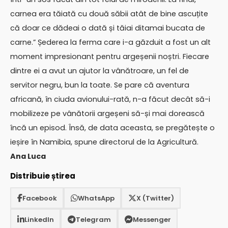
carnea era tăiată cu două săbii atât de bine ascuțite
că doar ce dădeai o dată și tăiai ditamai bucata de
carne.” Șederea la ferma care i-a găzduit a fost un alt
moment impresionant pentru argeșenii noștri. Fiecare
dintre ei a avut un ajutor la vânătroare, un fel de
servitor negru, bun la toate. Se pare că aventura
africană, în ciuda avionului-rată, n-a făcut decât să-i
mobilizeze pe vânătorii argeșeni să-și mai dorească
încă un episod. Însă, de data aceasta, se pregătește o
ieșire în Namibia, spune directorul de la Agricultură.
Ana Luca
Distribuie știrea
Facebook
WhatsApp
X (Twitter)
LinkedIn
Telegram
Messenger