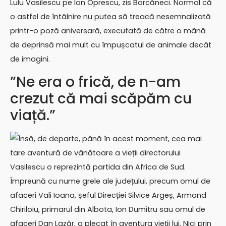
Lulu Vasilescu pe Ion Oprescu, zis Borcăneci. Normal că
o astfel de întâlnire nu putea să treacă nesemnalizată
printr-o poză aniversară, executată de către o mână
de deprinsă mai mult cu împușcatul de animale decât
de imagini.
”Ne era o frică, de n-am
crezut că mai scăpăm cu
viață.”
Însă, de departe, până în acest moment, cea mai
tare aventură de vânătoare a vieții directorului
Vasilescu o reprezintă partida din Africa de Sud.
Împreună cu nume grele ale județului, precum omul de
afaceri Vali Ioana, șeful Direcției Silvice Argeș, Armand
Chiriloiu, primarul din Albota, Ion Dumitru sau omul de
afaceri Dan Lazăr, a plecat în aventura vieții lui. Nici prin