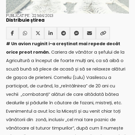
PUBLICAT PE : 22 MAI 2013
Distribuie știrea
# Un avion ruginit i-a creștinat mai repede decât
orice preot român.
Cariera de vânător a șefului de la
Agricultură a început de foarte mulți ani, ca să aibă o
scuză bună să plece de acasă și să se relaxeze alături
de gașca de prieteni. Corneliu (Lulu) Vasilescu a
participat, de curând, la „reîntâlnirea” de 20 ani cu
vechii „combatanți” alături de care altădată bătea
dealurile și pădurile în căutare de fazani, mistreți, etc.
Evenimentul a avut loc la Micești și au venit chiar toți
vânătorii din zonă, inclusiv „cel mai tare paznic de
vânătoare al tuturor timpurilor”, după cum îl numește