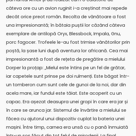
câteva ore cu un avion ruginit i-a creștinat mai repede
decât orice preot român. Recolta de vânătoare a fost
una impresionantă; în bătaia puștii lor căzând câteva
exemplare de antilopă Oryx, Blessbock, Impala, Gnu,
porc fagocer. Trofeele le-au fost trimise vânătorilor prin
poștă, la șase luni după aventura lor africană. Cea mai
impresionantă a fost de rețeta de pregătire a mielului
Dorper la proțap: „Mielul este întins pe un fel de grătar,
iar capetele sunt prinse pe doi rulmenți. Este băgat într-
un tomberon cum sunt cele de gunoi de la noi, dar din
acela mare, iar fundul este tăiat. Este acoperit cu un
capac. Era așezat deasupra unei gropi în care era jar și
în care se arunca jar. Sistemul de învârtire a mielului se
făcea cu ajutorul unui dispozitiv cuplat la bateria unei
mașini. Între timp, carnea era unsă cu o pană înmuiată
într-un sos făcut din tot felul de mirodenii. La final,