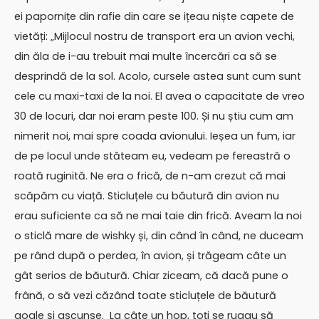
ei papornițe din rafie din care se ițeau niște capete de
vietăți: „Mijlocul nostru de transport era un avion vechi,
din ăla de i-au trebuit mai multe încercări ca să se
desprindă de la sol. Acolo, cursele astea sunt cum sunt
cele cu maxi-taxi de la noi. El avea o capacitate de vreo
30 de locuri, dar noi eram peste 100. Și nu știu cum am
nimerit noi, mai spre coada avionului. Ieșea un fum, iar
de pe locul unde stăteam eu, vedeam pe fereastră o
roată ruginită. Ne era o frică, de n-am crezut că mai
scăpăm cu viață. Sticluțele cu băutură din avion nu
erau suficiente ca să ne mai taie din frică. Aveam la noi
o sticlă mare de wishky și, din când în când, ne duceam
pe rând după o perdea, în avion, și trăgeam câte un
gât serios de băutură. Chiar ziceam, că dacă pune o
frână, o să vezi căzând toate sticluțele de băutură
goale și ascunse. La câte un hop, toți se rugau să