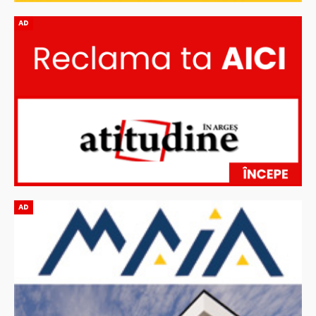
AD
AD