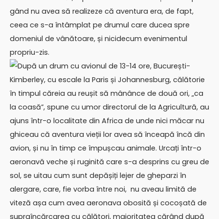
gând nu avea să realizeze că aventura era, de fapt,
ceea ce s-a întâmplat pe drumul care ducea spre
domeniul de vânătoare, și nicidecum evenimentul
propriu-zis.
După un drum cu avionul de 13-14 ore, București-
Kimberley, cu escale la Paris și Johannesburg, călătorie
în timpul căreia au reușit să mânânce de două ori, „ca
la coasă”, spune cu umor directorul de la Agricultură, au
ajuns într-o localitate din Africa de unde nici măcar nu
ghiceau că aventura vieții lor avea să înceapă încă din
avion, și nu în timp ce împușcau animale. Urcați într-o
aeronavă veche și ruginită care s-a desprins cu greu de
sol, se uitau cum sunt depășiți lejer de gheparzi în
alergare, care, fie vorba între noi, nu aveau limită de
viteză așa cum avea aeronava obosită și cocoșată de
supraîncărcarea cu călători, majoritatea cărând după