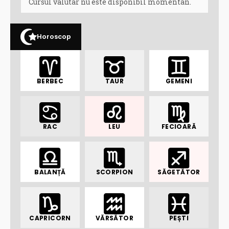
Cursul valutar nu este disponibil momentan.
Horoscop
BERBEC
TAUR
GEMENI
RAC
LEU
FECIOARĂ
BALANȚĂ
SCORPION
SĂGETĂTOR
CAPRICORN
VĂRSĂTOR
PEȘTI