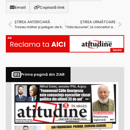
Email
Copiază link
ȘTIREA ANTERIOARĂ
ȘTIREA URMĂTOARE
Traseu militar și poligon de tir cu arcul pe Transfăgărășan
”Oda bucuriei”, la concertul aniversar al Filarmonicii Pitești
AD
Prima pagină din ZIAR