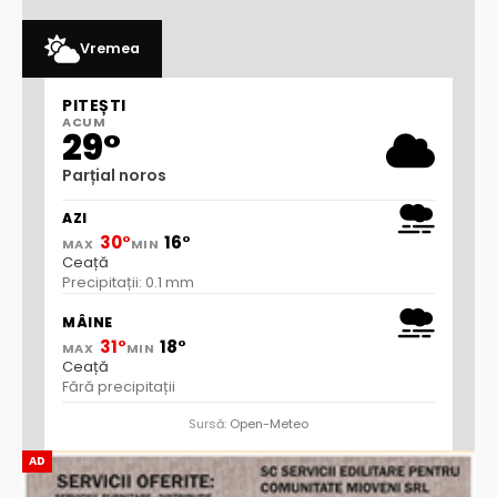
Vremea
PITEȘTI
ACUM
29°
Parțial noros
AZI
30°
16°
MAX
MIN
Ceață
Precipitații: 0.1 mm
MÂINE
31°
18°
MAX
MIN
Ceață
Fără precipitații
Sursă:
Open-Meteo
AD