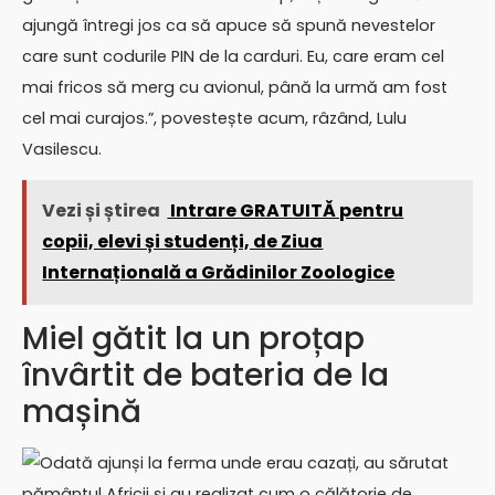
ajungă întregi jos ca să apuce să spună nevestelor
care sunt codurile PIN de la carduri. Eu, care eram cel
mai fricos să merg cu avionul, până la urmă am fost
cel mai curajos.”, povestește acum, râzând, Lulu
Vasilescu.
Vezi și știrea
Intrare GRATUITĂ pentru
copii, elevi și studenți, de Ziua
Internațională a Grădinilor Zoologice
Miel gătit la un proțap
învârtit de bateria de la
mașină
Odată ajunși la ferma unde erau cazați, au sărutat
pământul Africii și au realizat cum o călătorie de