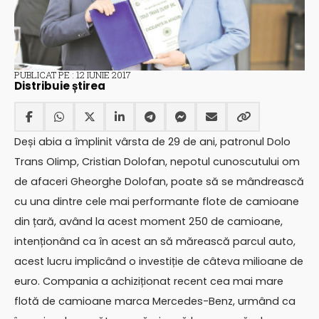
PUBLICAT PE : 12 IUNIE 2017
Distribuie știrea
Deși abia a împlinit vârsta de 29 de ani, patronul Dolo
Trans OIimp, Cristian Dolofan, nepotul cunoscutului om
de afaceri Gheorghe Dolofan, poate să se mândrească
cu una dintre cele mai performante flote de camioane
din țară, având la acest moment 250 de camioane,
intenționând ca în acest an să mărească parcul auto,
acest lucru implicând o investiție de câteva milioane de
euro. Compania a achiziționat recent cea mai mare
flotă de camioane marca Mercedes-Benz, urmând ca