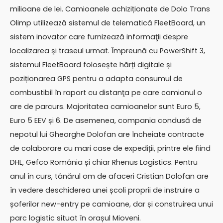
milioane de lei. Camioanele achiziționate de Dolo Trans
Olimp utilizează sistemul de telematică FleetBoard, un
sistem inovator care furnizează informaţii despre
localizarea şi traseul urmat. Împreună cu PowerShift 3,
sistemul FleetBoard folosește hărți digitale și
poziționarea GPS pentru a adapta consumul de
combustibil în raport cu distanţa pe care camionul o
are de parcurs. Majoritatea camioanelor sunt Euro 5,
Euro 5 EEV și 6. De asemenea, compania condusă de
nepotul lui Gheorghe Dolofan are încheiate contracte
de colaborare cu mari case de expediții, printre ele fiind
DHL, Gefco România și chiar Rhenus Logistics. Pentru
anul în curs, tânărul om de afaceri Cristian Dolofan are
în vedere deschiderea unei școli proprii de instruire a
șoferilor new-entry pe camioane, dar și construirea unui
parc logistic situat în orașul Mioveni.