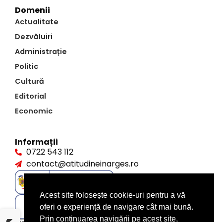
Domenii
Actualitate
Dezvăluiri
Administrație
Politic
Cultură
Editorial
Economic
Informații
0722 543 112
contact@atitudineinarges.ro
Acest site folosește cookie-uri pentru a vă
oferi o experiență de navigare cât mai bună.
Prin continuarea navigării pe acest site,