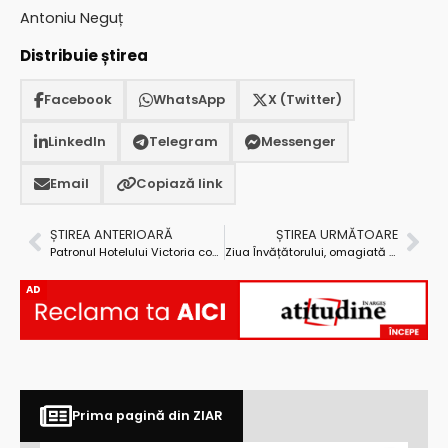
Antoniu Neguț
Distribuie știrea
Facebook
WhatsApp
X (Twitter)
LinkedIn
Telegram
Messenger
Email
Copiază link
ȘTIREA ANTERIOARĂ
ȘTIREA URMĂTOARE
Patronul Hotelului Victoria construieşte un complex rezidenţial în cartierul Prundu
Ziua Învățătorului, omagiată la Centrul Cultural Mioveni
AD
Prima pagină din ZIAR