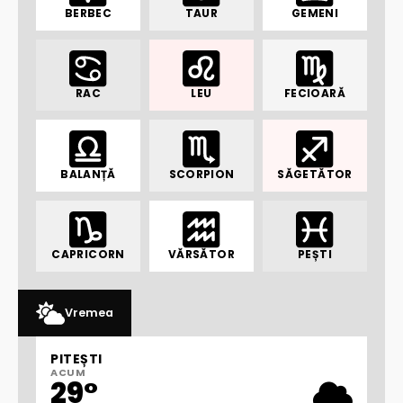
BERBEC
TAUR
GEMENI
RAC
LEU
FECIOARĂ
BALANȚĂ
SCORPION
SĂGETĂTOR
CAPRICORN
VĂRSĂTOR
PEȘTI
Vremea
PITEȘTI
ACUM
29°