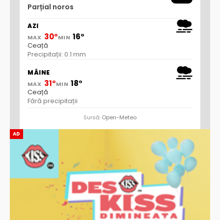
Parțial noros
AZI
30°
16°
MAX
MIN
Ceață
Precipitații: 0.1 mm
MÂINE
31°
18°
MAX
MIN
Ceață
Fără precipitații
Sursă:
Open-Meteo
AD