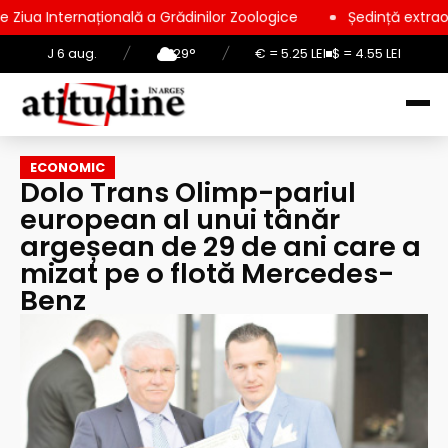
ațională a Grădinilor Zoologice
Ședință extraordinară la Con
J 6 aug.
/
29°
/
€ = 5.25 LEI
$ = 4.55 LEI
ECONOMIC
Dolo Trans Olimp-pariul
european al unui tânăr
argeșean de 29 de ani care a
mizat pe o flotă Mercedes-
Benz