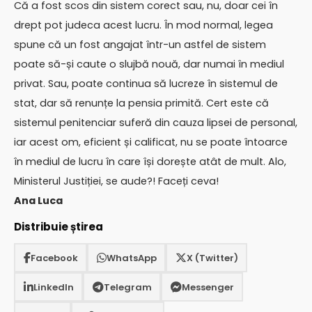
Că a fost scos din sistem corect sau, nu, doar cei în
drept pot judeca acest lucru. În mod normal, legea
spune că un fost angajat într-un astfel de sistem
poate să-și caute o slujbă nouă, dar numai în mediul
privat. Sau, poate continua să lucreze în sistemul de
stat, dar să renunțe la pensia primită. Cert este că
sistemul penitenciar suferă din cauza lipsei de personal,
iar acest om, eficient și calificat, nu se poate întoarce
în mediul de lucru în care își dorește atât de mult. Alo,
Ministerul Justiției, se aude?! Faceți ceva!
Ana Luca
Distribuie știrea
Facebook
WhatsApp
X (Twitter)
LinkedIn
Telegram
Messenger