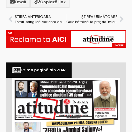
Email
Copiază link
ȘTIREA ANTERIOARĂ
ȘTIREA URMĂTOARE
Tortul-panglică, varianta de succes a inaugurărilor în zile ploioase
Oaie bătrână, la preţ de ”mieluţ” – cumpărată tocmai de un consilier local al Piteștiului
AD
Prima pagină din ZIAR