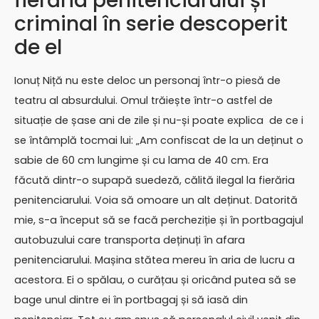
fierăria penitenciarului și
criminal în serie descoperit
de el
Ionuț Niță nu este deloc un personaj într-o piesă de
teatru al absurdului. Omul trăiește într-o astfel de
situație de șase ani de zile și nu-și poate explica de ce i
se întâmplă tocmai lui: „Am confiscat de la un deținut o
sabie de 60 cm lungime și cu lama de 40 cm. Era
făcută dintr-o supapă suedeză, călită ilegal la fierăria
penitenciarului. Voia să omoare un alt deținut. Datorită
mie, s-a început să se facă percheziție și în portbagajul
autobuzului care transporta deținuți în afara
penitenciarului. Mașina stătea mereu în aria de lucru a
acestora. Ei o spălau, o curățau și oricând putea să se
bage unul dintre ei în portbagaj și să iasă din