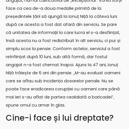
angajat, numai calificativul de „excepțional”. Ironia sorții
face ca cea de-a doua medalie primită de la
președintele țării să ajungă la Ionuț Niță la câteva luni
după ce acesta a fost dat afară din serviciu. Se pare
că unitatea de informații la care lucra el s-a desființat,
însă acesta nu a fost redistribuit în alt serviciu, ci pur și
simplu scos la pensie. Conform actelor, serviciul a fost
reînființat după 10 luni, sub altă formă, dar fostul
angajat n-a fost chemat înapoi. Ajuns la 47 ani, Ionuț
Niță trăiește de 6 ani din pensie. „M-au evaluat oameni
care se aflau sub incidența dosarelor penale. Nu se
poate face eradicarea corupției cu oameni care până
mai ieri s-au aflat de partea cealalată a baricadei”,
spune omul cu amar în glas.
Cine-i face și lui dreptate?