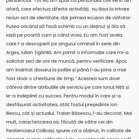
penitenciar. Tot eu am spus că personalul civil venit din
afară, care efectua diferite activități, nu lăsa la intrare
niciun act de identitate, dar primea ecuson de vizitator.
Putea oricând să facă schimb cu un deținut și ăla să
iasă pe poartă cum și când vroia. Eu am fost acela
care l-a descoperit pe singurul criminal în serie din
Argeș, Iulian Țigănilă. Am primit o informație care mi-a
solicitat zeci de ore de muncă, pentru verificare. Apoi,
am înaintat dosarul la poliție și până l-au prins a mai
fost doar o chestiune de timp.” Acestea sunt doar
câteva dintre atribuțiile de serviciu pe care Ionuț Niță și
le-a îndeplinit cu succes. Pentru modul în care și-a
desfășurat activitatea, atât fostul președinte Ion
Iliescu, cât și actualul, Traian Băsescu, l-au decorat. Mai
mult, caracterizarea sa, făcută de către cei din
Penitenciarul Colibași, spune că a obținut, în calitate de