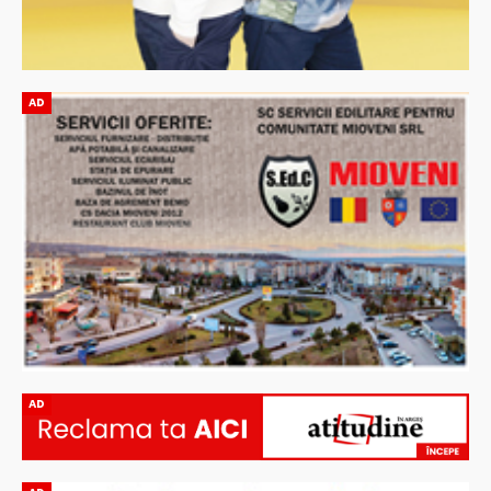
AD
AD