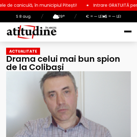
 municipiul Pitești!
Intrare GRATUITĂ pentru copii, elevi și 
S 8 aug.
/
29°
/
€ = — LEI
$ = — LEI
ACTUALITATE
Drama celui mai bun spion
de la Colibași