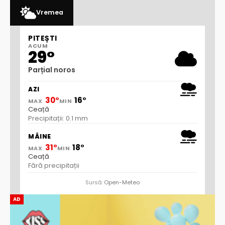
Vremea
PITEȘTI
ACUM
29°
Parțial noros
AZI
30°
16°
MAX
MIN
Ceață
Precipitații: 0.1 mm
MÂINE
31°
18°
MAX
MIN
Ceață
Fără precipitații
Sursă:
Open-Meteo
AD