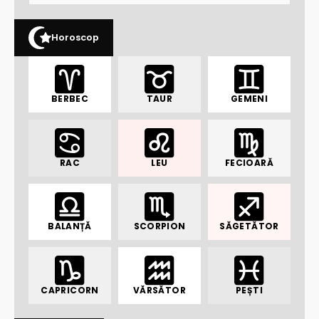
Horoscop
BERBEC
TAUR
GEMENI
RAC
LEU
FECIOARĂ
BALANȚĂ
SCORPION
SĂGETĂTOR
CAPRICORN
VĂRSĂTOR
PEȘTI