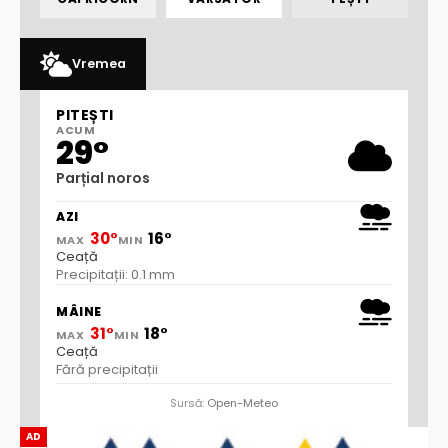
Vremea
PITEȘTI
ACUM
29°
Parțial noros
AZI
30°
16°
MAX
MIN
Ceață
Precipitații: 0.1 mm
MÂINE
31°
18°
MAX
MIN
Ceață
Fără precipitații
Sursă:
Open-Meteo
AD