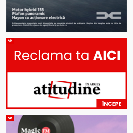
AD
AD