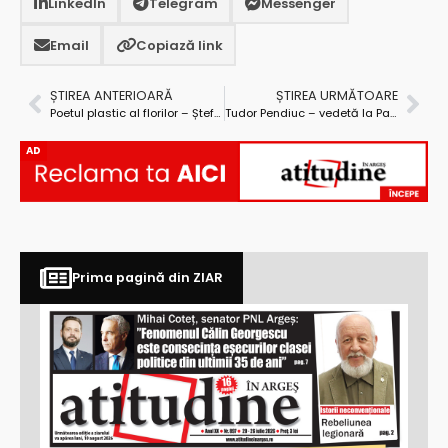
LinkedIn
Telegram
Messenger
Email
Copiază link
ȘTIREA ANTERIOARĂ
ȘTIREA URMĂTOARE
Poetul plastic al florilor – Ștefan Luchian: Omagiu (1 februarie 1868 – 28 iunie 1916)
Tudor Pendiuc – vedetă la Parlamentul European?
AD
Prima pagină din ZIAR