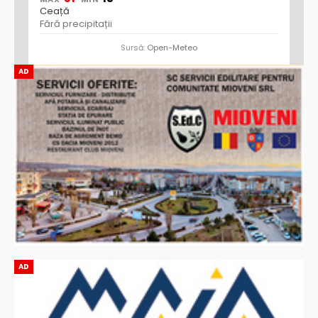
Ceață
Fără precipitații
Sursă:
Open-Meteo
AD
AD