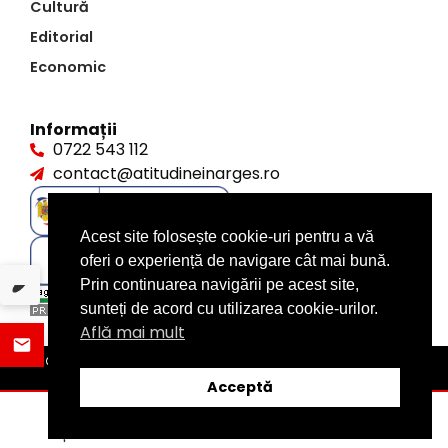
Cultură
Editorial
Economic
Informații
0722 543 112
contact@atitudineinarges.ro
Acest site folosește cookie-uri pentru a vă
oferi o experiență de navigare cât mai bună.
Prin continuarea navigării pe acest site,
sunteți de acord cu utilizarea cookie-urilor.
Află mai mult
©2026 Atitudine în Argeș. Toate drepturile rezervate
design by
XITE.ro
Acceptă
ȘTIRI
DISTRIBUIE
CATEGORII