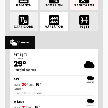
BALANȚĂ
SCORPION
SĂGETĂTOR
CAPRICORN
VĂRSĂTOR
PEȘTI
Vremea
PITEȘTI
ACUM
29°
Parțial noros
AZI
30°
16°
MAX
MIN
Ceață
Precipitații: 0.1 mm
MÂINE
31°
18°
MAX
MIN