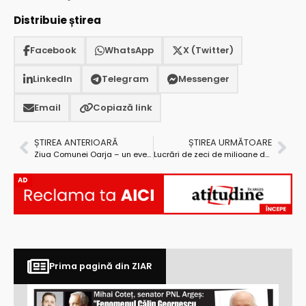
Distribuie știrea
Facebook
WhatsApp
X (Twitter)
LinkedIn
Telegram
Messenger
Email
Copiază link
ȘTIREA ANTERIOARĂ
ȘTIREA URMĂTOARE
Ziua Comunei Oarja – un eveniment reușit, cu mii de participanți
Lucrări de zeci de milioane de lei, realizate la Pitești
AD
Prima pagină din ZIAR