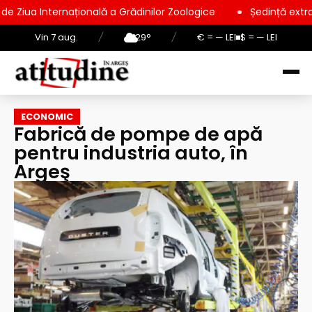
țională a Grădinilor Zoologice
Ședință extraordinară la Cons
Vin 7 aug.
/
29°
/
€ = — LEI
$ = — LEI
ECONOMIC
Fabrică de pompe de apă
pentru industria auto, în
Argeş