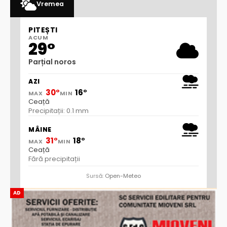
Vremea
PITEȘTI
ACUM
29°
Parțial noros
AZI
30°
16°
MAX
MIN
Ceață
Precipitații: 0.1 mm
MÂINE
31°
18°
MAX
MIN
Ceață
Fără precipitații
Sursă:
Open-Meteo
AD