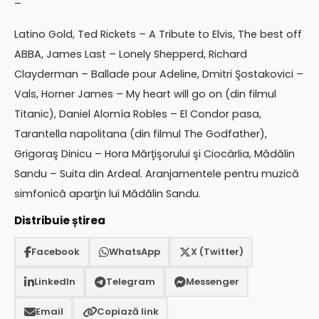
–
Latino Gold, Ted Rickets – A Tribute to Elvis, The best off
ABBA, James Last – Lonely Shepperd, Richard
Clayderman – Ballade pour Adeline, Dmitri Şostakovici –
Vals, Horner James – My heart will go on (din filmul
Titanic), Daniel Alomía Robles – El Condor pasa,
Tarantella napolitana (din filmul The Godfather),
Grigoraş Dinicu – Hora Mărţişorului şi Ciocârlia, Mădălin
Sandu – Suita din Ardeal. Aranjamentele pentru muzică
simfonică aparţin lui Mădălin Sandu.
Distribuie știrea
Facebook
WhatsApp
X (Twitter)
LinkedIn
Telegram
Messenger
Email
Copiază link