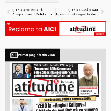
ȘTIREA ANTERIOARĂ
ȘTIREA URMĂTOARE
Compartimentul Catalogare al Bibliotecii Județene ”Dinicu Golescu ”Argeș – oamenii „invizibili” din spatele cărților
Exponatul lunii august la Muzeul Județean Argeș: croitorul cenuşiu, croitorul de piatră
AD
Prima pagină din ZIAR