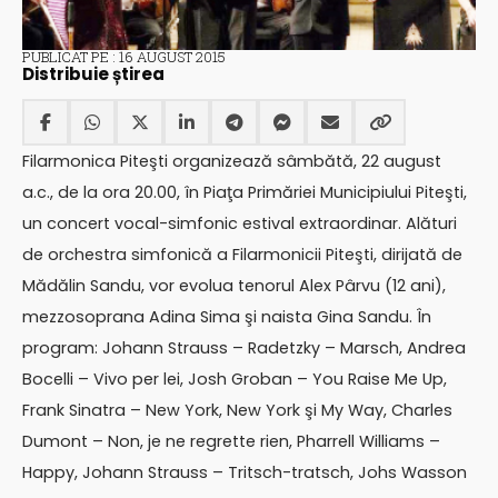
PUBLICAT PE : 16 AUGUST 2015
Distribuie știrea
Filarmonica Piteşti organizează sâmbătă, 22 august
a.c., de la ora 20.00, în Piaţa Primăriei Municipiului Piteşti,
un concert vocal-simfonic estival extraordinar. Alături
de orchestra simfonică a Filarmonicii Piteşti, dirijată de
Mădălin Sandu, vor evolua tenorul Alex Pârvu (12 ani),
mezzosoprana Adina Sima şi naista Gina Sandu. În
program: Johann Strauss – Radetzky – Marsch, Andrea
Bocelli – Vivo per lei, Josh Groban – You Raise Me Up,
Frank Sinatra – New York, New York şi My Way, Charles
Dumont – Non, je ne regrette rien, Pharrell Williams –
Happy, Johann Strauss – Tritsch-tratsch, Johs Wasson