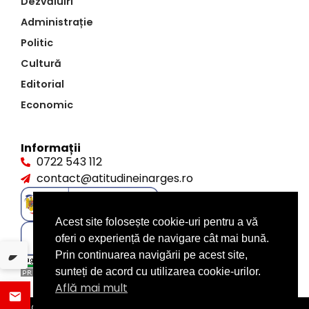
Dezvăluiri
Administrație
Politic
Cultură
Editorial
Economic
Informații
0722 543 112
contact@atitudineinarges.ro
Acest site folosește cookie-uri pentru a vă
oferi o experiență de navigare cât mai bună.
Prin continuarea navigării pe acest site,
sunteți de acord cu utilizarea cookie-urilor.
Află mai mult
©2026 Atitudine în Argeș. Toate drepturile rezervate