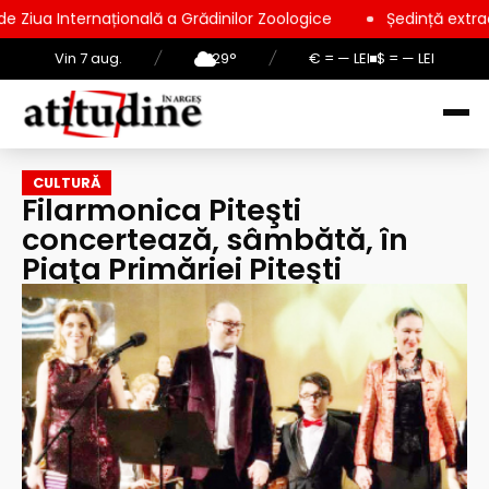
ațională a Grădinilor Zoologice
Ședință extraordinară la Con
Vin 7 aug.
/
29°
/
€ = — LEI
$ = — LEI
CULTURĂ
Filarmonica Piteşti
concertează, sâmbătă, în
Piaţa Primăriei Piteşti