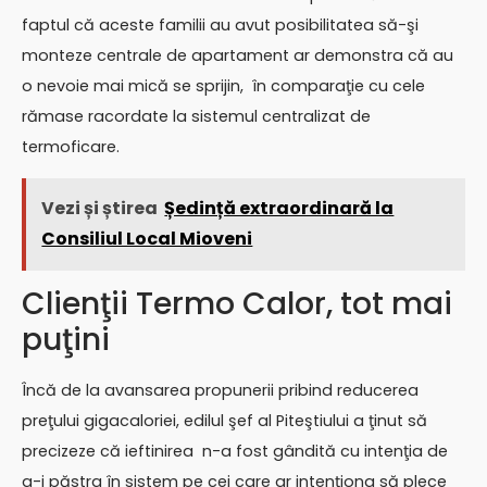
faptul că aceste familii au avut posibilitatea să-şi
monteze centrale de apartament ar demonstra că au
o nevoie mai mică se sprijin, în comparaţie cu cele
rămase racordate la sistemul centralizat de
termoficare.
Vezi și știrea
Ședință extraordinară la
Consiliul Local Mioveni
Clienţii Termo Calor, tot mai
puţini
Încă de la avansarea propunerii pribind reducerea
preţului gigacaloriei, edilul şef al Piteştiului a ţinut să
precizeze că ieftinirea n-a fost gândită cu intenţia de
a-i păstra în sistem pe cei care ar intenţiona să plece