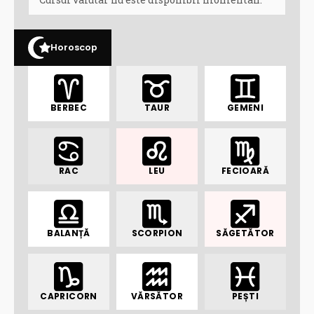
Horoscop
BERBEC
TAUR
GEMENI
RAC
LEU
FECIOARĂ
BALANȚĂ
SCORPION
SĂGETĂTOR
CAPRICORN
VĂRSĂTOR
PEȘTI