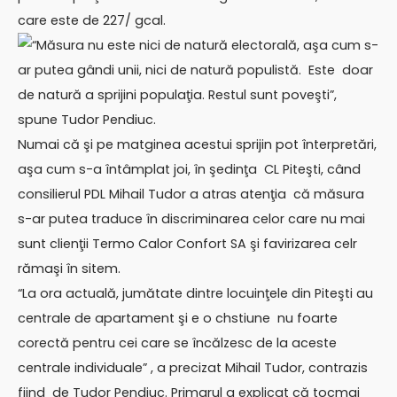
care este de 227/ gcal.
“Măsura nu este nici de natură electorală, aşa cum s-
ar putea gândi unii, nici de natură populistă. Este doar
de natură a sprijini populaţia. Restul sunt poveşti”,
spune Tudor Pendiuc.
Numai că şi pe matginea acestui sprijin pot înterpretări,
aşa cum s-a întâmplat joi, în şedinţa CL Piteşti, când
consilierul PDL Mihail Tudor a atras atenţia că măsura
s-ar putea traduce în discriminarea celor care nu mai
sunt clienţii Termo Calor Confort SA şi favirizarea celr
rămaşi în sitem.
“La ora actuală, jumătate dintre locuinţele din Piteşti au
centrale de apartament şi e o chstiune nu foarte
corectă pentru cei care se încălzesc de la aceste
centrale individuale” , a precizat Mihail Tudor, contrazis
fiind de Tudor Pendiuc. Primarul a explicat că tocmai