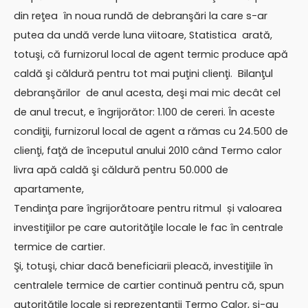
din reţea în noua rundă de debranşări la care s-ar
putea da undă verde luna viitoare, Statistica arată,
totuşi, că furnizorul local de agent termic produce apă
caldă şi căldură pentru tot mai puţini clienţi. Bilanţul
debranşărilor de anul acesta, deşi mai mic decât cel
de anul trecut, e îngrijorător: 1.100 de cereri. În aceste
condiţii, furnizorul local de agent a rămas cu 24.500 de
clienţi, faţă de începutul anului 2010 când Termo calor
livra apă caldă şi căldură pentru 50.000 de
apartamente,
Tendinţa pare îngrijorătoare pentru ritmul și valoarea
investiţiilor pe care autorităţile locale le fac în centrale
termice de cartier.
Şi, totuşi, chiar dacă beneficiarii pleacă, investiţiile în
centralele termice de cartier continuă pentru că, spun
autorităţile locale şi reprezentanţii Termo Calor, şi-au