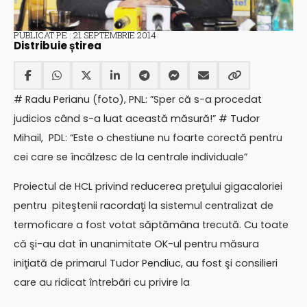
PUBLICAT PE : 21 SEPTEMBRIE 2014
Distribuie știrea
# Radu Perianu (foto), PNL: ”Sper că s-a procedat
judicios când s-a luat această măsură!” # Tudor
Mihail, PDL: “Este o chestiune nu foarte corectă pentru
cei care se încălzesc de la centrale individuale”
Proiectul de HCL privind reducerea preţului gigacaloriei
pentru piteştenii racordaţi la sistemul centralizat de
termoficare a fost votat săptămâna trecută. Cu toate
că şi-au dat în unanimitate OK-ul pentru măsura
iniţiată de primarul Tudor Pendiuc, au fost şi consilieri
care au ridicat întrebări cu privire la