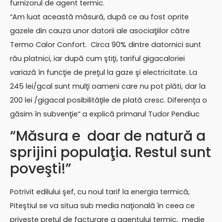
furnizorul de agent termic.
“Am luat această măsură, după ce au fost oprite
gazele din cauza unor datorii ale asociaţiilor către
Termo Calor Confort. Circa 90% dintre datornici sunt
rău platnici, iar după cum ştiţi, tariful gigacaloriei
variază în funcţie de preţul la gaze şi electricitate. La
245 lei/gcal sunt mulţi oameni care nu pot plăti, dar la
200 lei /gigacal posibilităţile de plată cresc. Diferenţa o
găsim în subvenţie“ a explică primarul Tudor Pendiuc
“Măsura e doar de natură a
sprijini populaţia. Restul sunt
poveşti!”
Potrivit edilului şef, cu noul tarif la energia termică,
Piteştiul se va situa sub media naţională în ceea ce
priveste preţul de facturare a agentului termic, medie