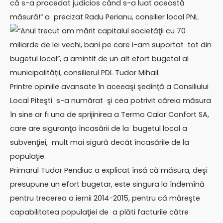
că s-a procedat judicios când s-a luat această
măsură!“ a precizat Radu Perianu, consilier local PNL.
“Anul trecut am mărit capitalul societăţii cu 70
miliarde de lei vechi, bani pe care i-am suportat tot din
bugetul local”, a amintit de un alt efort bugetal al
municipalităţii, consilierul PDL Tudor Mihail.
Printre opiniile avansate în aceeaşi şedinţă a Consiliului
Local Piteşti s-a numărat şi cea potrivit căreia măsura
în sine ar fi una de sprijinirea a Termo Calor Confort SA,
care are siguranţa încasării de la bugetul local a
subvenţiei, mult mai sigură decât încasările de la
populaţie.
Primarul Tudor Pendiuc a explicat însă că măsura, deşi
presupune un efort bugetar, este singura la îndemînă
pentru trecerea a iernii 2014-2015, pentru că măreşte
capabilitatea populaţiei de a plăti facturile către