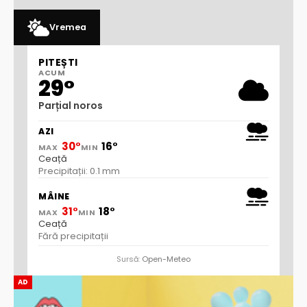
Vremea
PITEȘTI
ACUM
29°
Parțial noros
AZI
30°
16°
MAX
MIN
Ceață
Precipitații: 0.1 mm
MÂINE
31°
18°
MAX
MIN
Ceață
Fără precipitații
Sursă:
Open-Meteo
AD