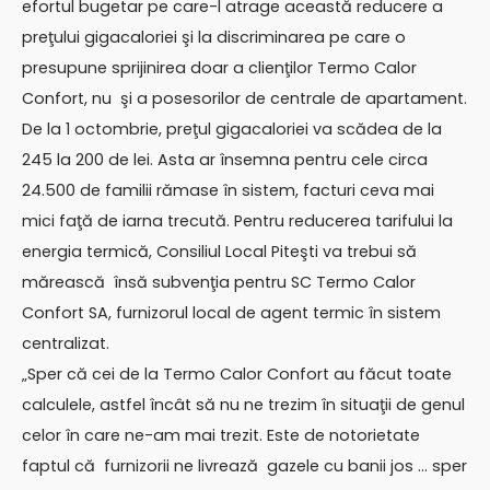
efortul bugetar pe care-l atrage această reducere a
preţului gigacaloriei şi la discriminarea pe care o
presupune sprijinirea doar a clienţilor Termo Calor
Confort, nu şi a posesorilor de centrale de apartament.
De la 1 octombrie, preţul gigacaloriei va scădea de la
245 la 200 de lei. Asta ar însemna pentru cele circa
24.500 de familii rămase în sistem, facturi ceva mai
mici faţă de iarna trecută. Pentru reducerea tarifului la
energia termică, Consiliul Local Piteşti va trebui să
mărească însă subvenţia pentru SC Termo Calor
Confort SA, furnizorul local de agent termic în sistem
centralizat.
„Sper că cei de la Termo Calor Confort au făcut toate
calculele, astfel încât să nu ne trezim în situaţii de genul
celor în care ne-am mai trezit. Este de notorietate
faptul că furnizorii ne livrează gazele cu banii jos … sper