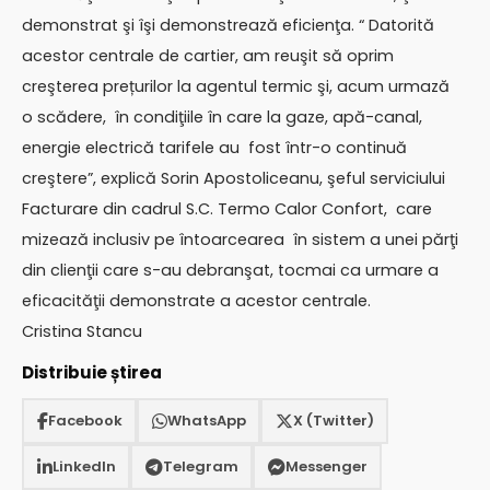
demonstrat şi îşi demonstrează eficienţa. “ Datorită
acestor centrale de cartier, am reuşit să oprim
creşterea prețurilor la agentul termic şi, acum urmază
o scădere, în condiţiile în care la gaze, apă-canal,
energie electrică tarifele au fost într-o continuă
creştere”, explică Sorin Apostoliceanu, şeful serviciului
Facturare din cadrul S.C. Termo Calor Confort, care
mizează inclusiv pe întoarcearea în sistem a unei părţi
din clienţii care s-au debranşat, tocmai ca urmare a
eficacităţii demonstrate a acestor centrale.
Cristina Stancu
Distribuie știrea
Facebook
WhatsApp
X (Twitter)
LinkedIn
Telegram
Messenger