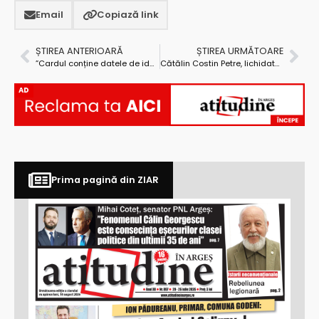
Email
Copiază link
ȘTIREA ANTERIOARĂ
ȘTIREA URMĂTOARE
”Cardul conține datele de identificare ale asiguratului, nu şi calitatea de donator de organe, după cum îşi fac griji unele persoane”
Cătălin Costin Petre, lichidatorul trimis în judecată de DNA: “Sunt nevinovat!”
AD
Prima pagină din ZIAR