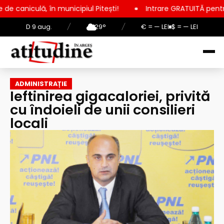
unicipiul Pitești!
Intrare GRATUITĂ pentru copii, elevi și s
D 9 aug.
/
29°
/
€ = — LEI
$ = — LEI
ADMINISTRAȚIE
Ieftinirea gigacaloriei, privită
cu îndoieli de unii consilieri
locali