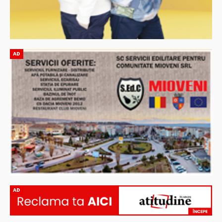
AD
AD