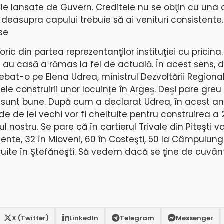
ile lansate de Guvern. Creditele nu se obţin cu una 
 deasupra capului trebuie să ai venituri consistente.
se
ric din partea reprezentanţilor instituţiei cu pricina
u au casă a rămas la fel de actuală. În acest sens, 
rebat-o pe Elena Udrea, ministrul Dezvoltării Regional
ele construirii unor locuinţe în Argeş. Deşi pare greu
i sunt bune. După cum a declarat Udrea, în acest an
e de lei vechi vor fi cheltuite pentru construirea a 
nostru. Se pare că în cartierul Trivale din Piteşti vor
nte, 32 în Mioveni, 60 în Costeşti, 50 la Câmpulung
ruite în Ştefăneşti. Să vedem dacă se ţine de cuv
X (Twitter)
LinkedIn
Telegram
Messenger