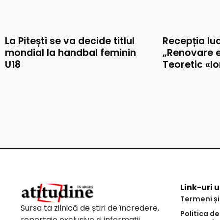
La Pitești se va decide titlul
Recepția luc
mondial la handbal feminin
„Renovare e
U18
Teoretic «I
Link-uri u
Termeni și
Sursa ta zilnică de știri de încredere,
Politica d
reportaje exclusive și informații