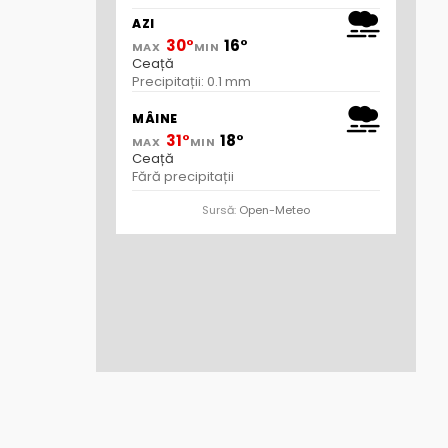
AZI
30°
16°
MAX
MIN
Ceață
Precipitații: 0.1 mm
MÂINE
31°
18°
MAX
MIN
Ceață
Fără precipitații
Sursă:
Open-Meteo