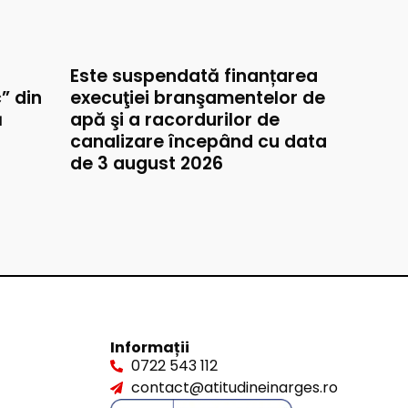
Este suspendată finanțarea
” din
execuţiei branşamentelor de
ă
apă şi a racordurilor de
canalizare începând cu data
de 3 august 2026
Informații
0722 543 112
contact@atitudineinarges.ro