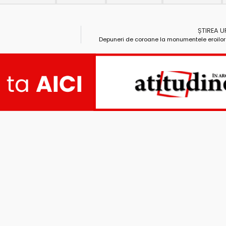
ȘTIREA 
Depuneri de coroane la monumentele eroilor