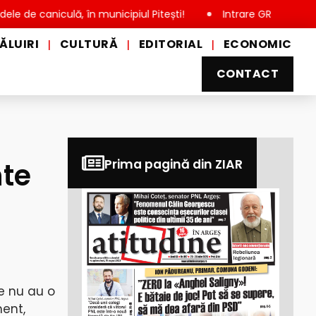
caniculă, în municipiul Pitești!
Intrare GRATUITĂ pentru copi
ĂLUIRI
CULTURĂ
EDITORIAL
ECONOMIC
|
|
|
CONTACT
nte
Prima pagină din ZIAR
e nu au o
ment,