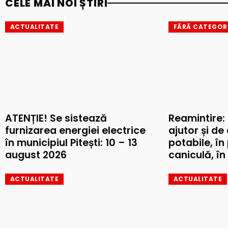
CELE MAI NOI ȘTIRI
ACTUALITATE
FĂRĂ CATEGOR
ATENȚIE! Se sistează
Reamintire:
furnizarea energiei electrice
ajutor și de
în municipiul Pitești: 10 – 13
potabile, în
august 2026
caniculă, în 
ACTUALITATE
ACTUALITATE