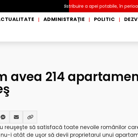
 de prim ajutor și de distribuire a apei potabile, în perioadele de 
ACTUALITATE
ADMINISTRAȚIE
POLITIC
DEZV
|
|
|
om avea 214 apartame
eş
 reuşeşte să satisfacă toate nevoile românilor car
 nu-i atât de uşor să devii proprietarul unui aparta