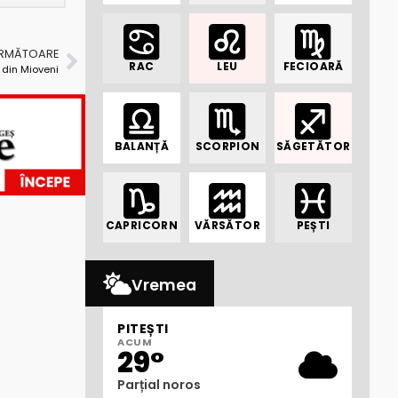
URMĂTOARE
RAC
LEU
FECIOARĂ
 din Mioveni
BALANȚĂ
SCORPION
SĂGETĂTOR
CAPRICORN
VĂRSĂTOR
PEȘTI
Vremea
PITEȘTI
ACUM
29°
Parțial noros