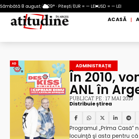
n municipiul Pitești: 10 – 13 august 2026
Sâmbătă 8 august
/
29° · Pitești
/
EUR = — LEI
USD = — LEI
Reamintire: puncte
ACASĂ
|
AD
ADMINISTRAȚIE
În 2010, v
ANL în Arg
PUBLICAT PE : 17 MAI 2010
Distribuie știrea
Programul „Prima Casă” nu
locuinţă şi asta pentru că