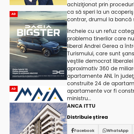
achiziţionat prin procedur
ca să speri la un acoperiş
AD
contrar, drumul la bancă 
încheie cu un refuz catego
problema tinerilor care n
liberal Andrei Gerea a înt
Turismului, care sunt şans
veştile democrat liberale
aproximativ 360 de miliard
apartamente ANL în judeţul 
construite 24 de apartame
AD
apartamente vor fi const
ministru…
ANCA ITTU
Distribuie știrea
Facebook
WhatsApp