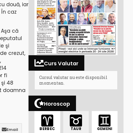
cu două, iar
 În caz
. Aşa că
deputatul
e şi
 de crezut,
,
Curs Valutar
214
 fi
Cursul valutar nu este disponibil
 şi 48
momentan.
ânt doamna
Horoscop
BERBEC
TAUR
GEMENI
Email