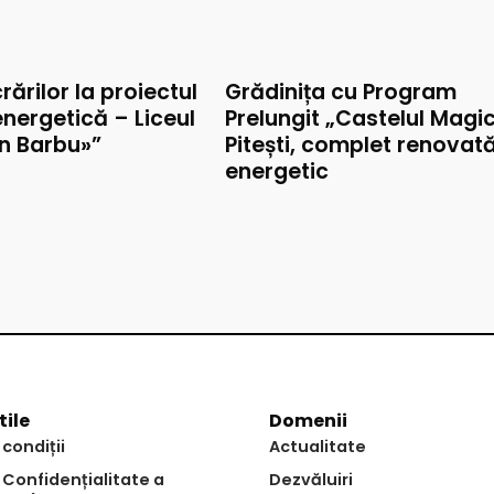
rărilor la proiectul
Grădinița cu Program
nergetică – Liceul
Prelungit „Castelul Magic
on Barbu»”
Pitești, complet renovat
energetic
tile
Domenii
 condiții
Actualitate
e Confidențialitate a
Dezvăluiri