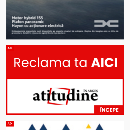
AD
AD