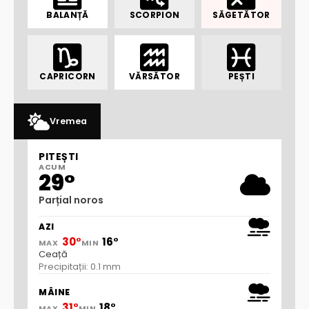
BALANȚĂ
SCORPION
SĂGETĂTOR
CAPRICORN
VĂRSĂTOR
PEȘTI
Vremea
PITEȘTI
ACUM
29°
Parțial noros
AZI
30°
16°
MAX
MIN
Ceață
Precipitații: 0.1 mm
MÂINE
31°
18°
MAX
MIN