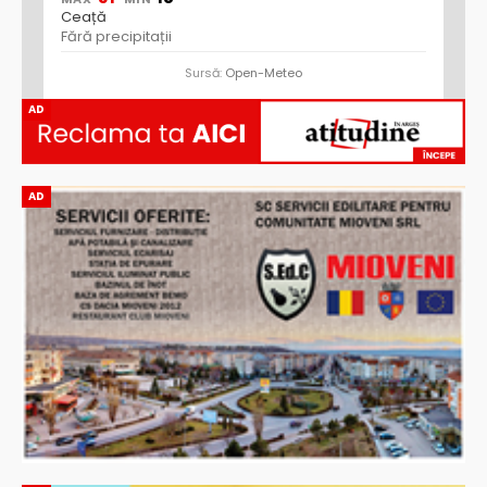
Ceață
Fără precipitații
Sursă:
Open-Meteo
AD
AD