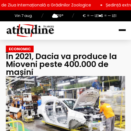
rnațională a Grădinilor Zoologice
Ședință extraordinară la C
Vin 7 aug.
/
29°
/
€ = — LEI
$ = — LEI
ECONOMIC
În 2021, Dacia va produce la
Mioveni peste 400.000 de
mașini