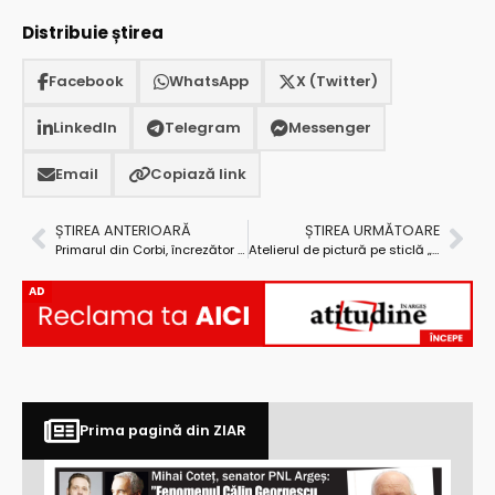
Distribuie știrea
Facebook
WhatsApp
X (Twitter)
LinkedIn
Telegram
Messenger
Email
Copiază link
ȘTIREA ANTERIOARĂ
ȘTIREA URMĂTOARE
Primarul din Corbi, încrezător că locuitorii comunei vor recicla minim jumătate din deșeuri
Atelierul de pictură pe sticlă „Icoana din sufletul copilului” – ediție aniversară
AD
Prima pagină din ZIAR