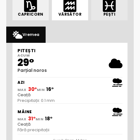
CAPRICORN
VĂRSĂTOR
PEȘTI
Vremea
PITEȘTI
ACUM
29°
Parțial noros
AZI
30°
16°
MAX
MIN
Ceață
Precipitații: 0.1 mm
MÂINE
31°
18°
MAX
MIN
Ceață
Fără precipitații