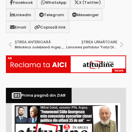
Facebook
WhatsApp
X (Twitter)
LinkedIn
Telegram
Messenger
Email
Copiază link
ȘTIREA ANTERIOARĂ
ȘTIREA URMĂTOARE
Biblioteca Județeană Argeș: „În perioada carnavalului să călătorim la Veneția prin intermediul… vedutelor!”
Lansarea partidului ”Forța Dreptei” al lui Orban se va face în Argeș!
AD
Prima pagină din ZIAR