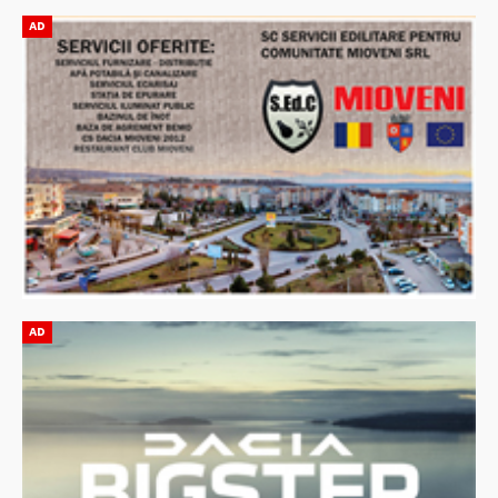
AD
AD