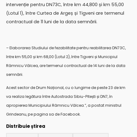
intervenție pentru DN73C, între km 44,800 și km 55,00
(Lotul 1), între Curtea de Argeș și Tigveni are termenul
contractual de 11 luni de la data semnării.
– Elaborarea Studiului de fezabilitate pentru reabilitarea DN73C,
între km 55,00 și km 68,00 (Lotul 2), între Tigveni și Municipiul
Râmnicu Vâlcea, are termenul contractual de 14 luni de la data
semnării.
Acest sector de Drum Național, cu o lungime de peste 23 de km
va realiza legătura între Autostrada Sibiu-Pitești și DN7, în
apropierea Municipiului Râmnicu Vâlcea.”, a postat ministrul
Grindeanu, pe pagina sa de Facebook.
Distribuie știrea