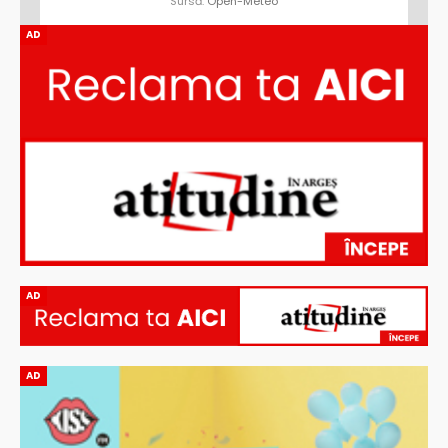
Sursă:
Open-Meteo
AD
AD
AD