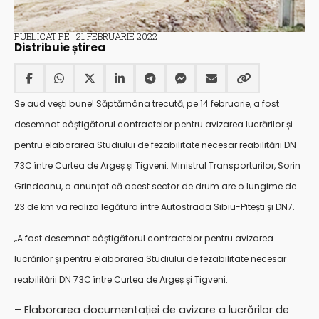
PUBLICAT PE : 21 FEBRUARIE 2022
Distribuie știrea
Se aud vești bune! Săptămâna trecută, pe 14 februarie, a fost
desemnat câștigătorul contractelor pentru avizarea lucrărilor și
pentru elaborarea Studiului de fezabilitate necesar reabilitării DN
73C între Curtea de Argeș și Tigveni. Ministrul Transporturilor, Sorin
Grindeanu, a anunțat că acest sector de drum are o lungime de
23 de km va realiza legătura între Autostrada Sibiu-Pitești și DN7.
„A fost desemnat câștigătorul contractelor pentru avizarea
lucrărilor și pentru elaborarea Studiului de fezabilitate necesar
reabilitării DN 73C între Curtea de Argeș și Tigveni.
– Elaborarea documentației de avizare a lucrărilor de