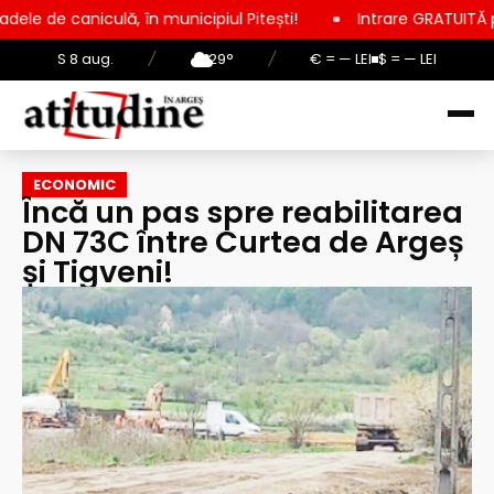
lă, în municipiul Pitești!
Intrare GRATUITĂ pentru copii, el
S 8 aug.
/
29°
/
€ = — LEI
$ = — LEI
ECONOMIC
Încă un pas spre reabilitarea
DN 73C între Curtea de Argeș
și Tigveni!