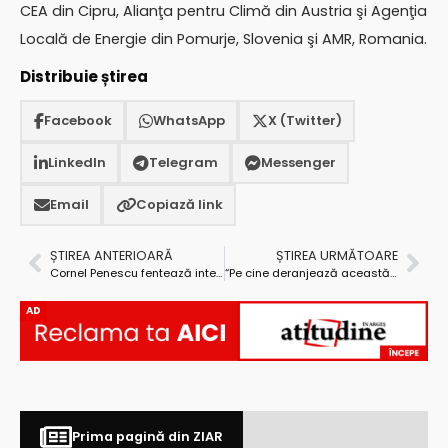
CEA din Cipru, Alianţa pentru Climă din Austria şi Agenţia
Locală de Energie din Pomurje, Slovenia şi AMR, Romania.
Distribuie știrea
Facebook
WhatsApp
X (Twitter)
LinkedIn
Telegram
Messenger
Email
Copiază link
ȘTIREA ANTERIOARĂ
ȘTIREA URMĂTOARE
Cornel Penescu fentează interceptările! Se întâlnește cu antrenorii în stradă
“Pe cine deranjează această analiză privind nerealizarea lucrărilor de investiţii?”
AD
Prima pagină din ZIAR