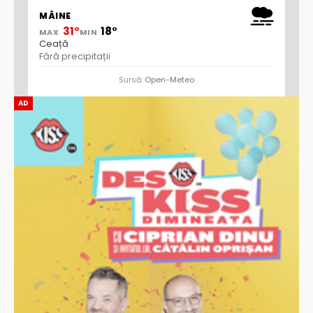
MÂINE
31°
18°
MAX
MIN
Ceață
Fără precipitații
Sursă:
Open-Meteo
AD