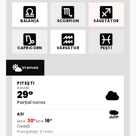
BALANȚĂ
SCORPION
SĂGETĂTOR
CAPRICORN
VĂRSĂTOR
PEȘTI
Vremea
PITEȘTI
ACUM
29°
Parțial noros
AZI
30°
16°
MAX
MIN
Ceață
Precipitații: 0.1 mm