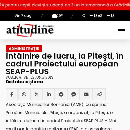
elevi și studenți, de Ziua Internațională a Grădinilor Zoologice
Vin 7 aug.
/
29°
/
€ = — LEI
$ = — LEI
ADMINISTRAȚIE
Întâlnire de lucru, la Piteşti, în
cadrul Proiectului european
SEAP-PLUS
PUBLICAT PE : 12 IUNIE 2013
Distribuie știrea
Asociaţia Municipiilor România (AMR), cu sprijinul
Primăriei Municipiului Piteşti, a organizat, la Piteşti, o
întâlnire de lucru în cadrul Proiectului SEAP PLUS – Mai
mulţi participanţi la realizarea SEAP, o plus-valoare