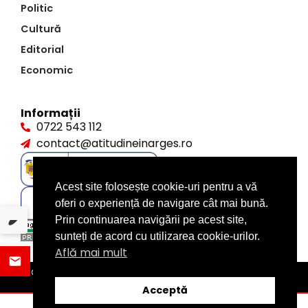
Politic
Cultură
Editorial
Economic
Informații
0722 543 112
contact@atitudineinarges.ro
Acest site folosește cookie-uri pentru a vă
oferi o experiență de navigare cât mai bună.
Prin continuarea navigării pe acest site,
sunteți de acord cu utilizarea cookie-urilor.
Află mai mult
©2026 Atitudine în Argeș. Toate drepturile rezervate
design by
XITE.ro
Acceptă