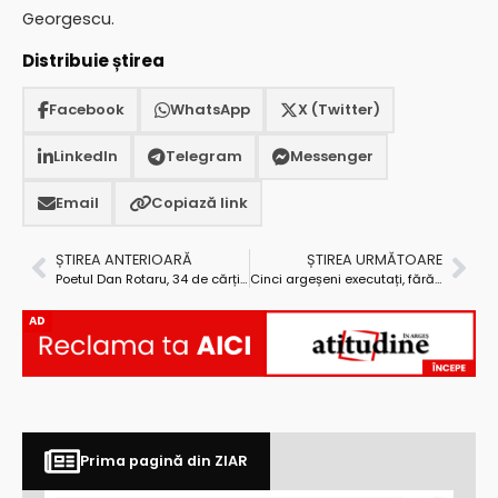
Georgescu.
Distribuie știrea
Facebook
WhatsApp
X (Twitter)
LinkedIn
Telegram
Messenger
Email
Copiază link
ȘTIREA ANTERIOARĂ
ȘTIREA URMĂTOARE
Poetul Dan Rotaru, 34 de cărți publicate, a 35-a în tipografie
Cinci argeșeni executați, fără judecată, drept răzbunare!
AD
Prima pagină din ZIAR