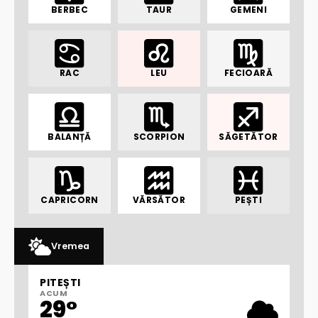
BERBEC
TAUR
GEMENI
RAC
LEU
FECIOARĂ
BALANȚĂ
SCORPION
SĂGETĂTOR
CAPRICORN
VĂRSĂTOR
PEȘTI
Vremea
PITEȘTI
ACUM
29°