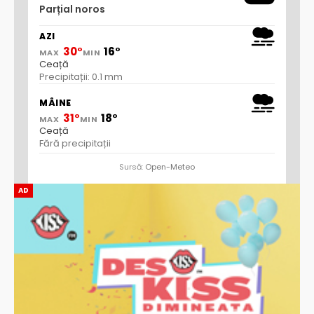
Parțial noros
AZI
30°
16°
MAX
MIN
Ceață
Precipitații: 0.1 mm
MÂINE
31°
18°
MAX
MIN
Ceață
Fără precipitații
Sursă:
Open-Meteo
AD