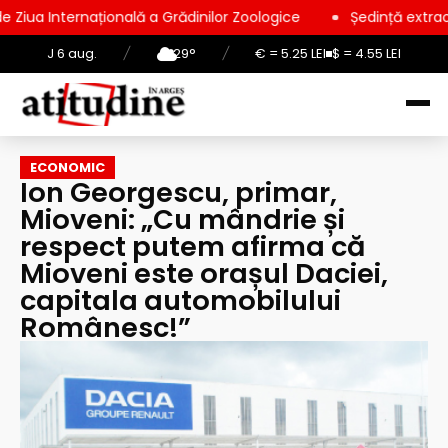
ională a Grădinilor Zoologice
Ședință extraordinară la Consil
J 6 aug.
/
29°
/
€ = 5.25 LEI
$ = 4.55 LEI
ECONOMIC
Ion Georgescu, primar,
Mioveni: „Cu mândrie și
respect putem afirma că
Mioveni este orașul Daciei,
capitala automobilului
Românesc!”