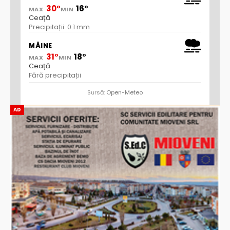
30°
16°
MAX
MIN
Ceață
Precipitații: 0.1 mm
MÂINE
31°
18°
MAX
MIN
Ceață
Fără precipitații
Sursă:
Open-Meteo
AD