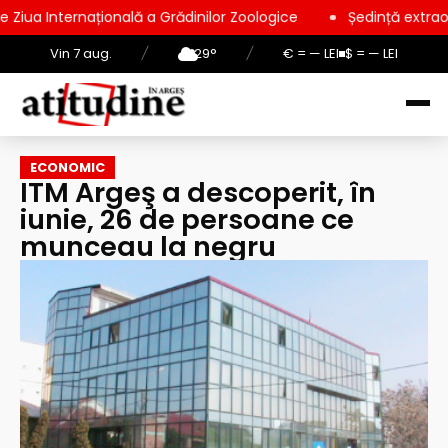
onală a Grădinilor Zoologice
Ședință extraordinară la Consil
Vin 7 aug.
/
29°
/
€ = — LEI
$ = — LEI
ECONOMIC
ITM Argeş a descoperit, în
iunie, 26 de persoane ce
munceau la negru