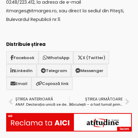
0248/223.412, la adresa de e-mail
itmarges@itmarges.ro
, sau direct la sediul din Piteşti,
Bulevardul Republicii nr.11.
Distribuie știrea
Facebook
WhatsApp
X (Twitter)
LinkedIn
Telegram
Messenger
Email
Copiază link
ȘTIREA ANTERIOARĂ
ȘTIREA URMĂTOARE
ANAF. Declarația unică se depune până la data de 31 iulie 2019
Băiculești – a fost turnat primul kilometru de asfalt pe DJ 704H
AD