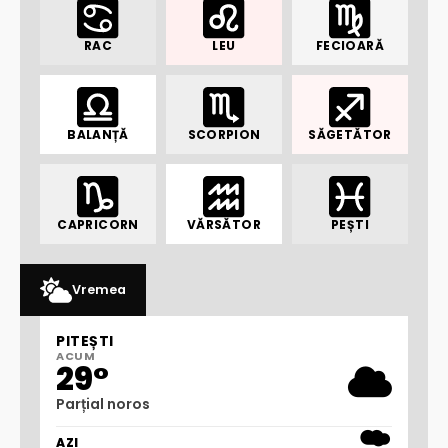
RAC
LEU
FECIOARĂ
BALANȚĂ
SCORPION
SĂGETĂTOR
CAPRICORN
VĂRSĂTOR
PEȘTI
Vremea
PITEȘTI
ACUM
29°
Parțial noros
AZI