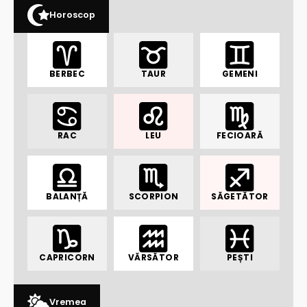
Horoscop
BERBEC
TAUR
GEMENI
RAC
LEU
FECIOARĂ
BALANȚĂ
SCORPION
SĂGETĂTOR
CAPRICORN
VĂRSĂTOR
PEȘTI
Vremea