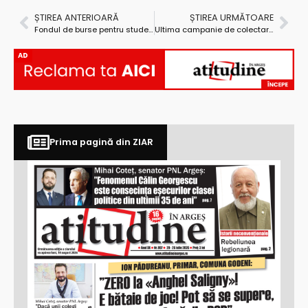
ȘTIREA ANTERIOARĂ
ȘTIREA URMĂTOARE
Fondul de burse pentru studenți – redus și în 2026
Ultima campanie de colectare GRATUITĂ a deșeurilor voluminoase și DEEE, în Pitești!
AD
Prima pagină din ZIAR