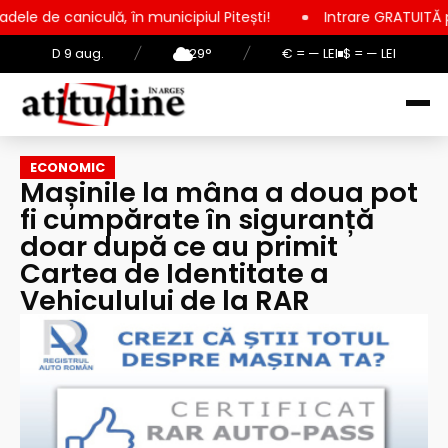
ulă, în municipiul Pitești!
Intrare GRATUITĂ pentru copii, el
D 9 aug.
/
29°
/
€ = — LEI
$ = — LEI
ECONOMIC
Mașinile la mâna a doua pot
fi cumpărate în siguranță
doar după ce au primit
Cartea de Identitate a
Vehiculului de la RAR