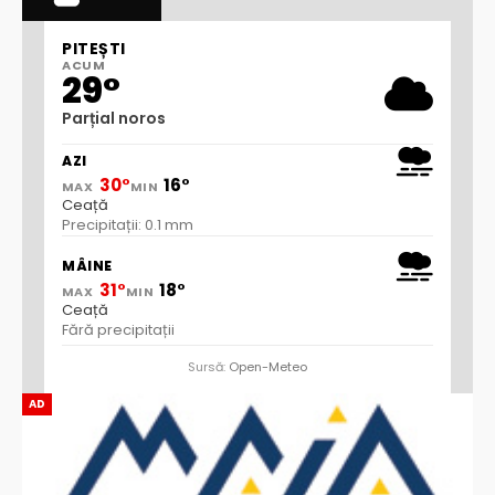
PITEȘTI
ACUM
29°
Parțial noros
AZI
30°
16°
MAX
MIN
Ceață
Precipitații: 0.1 mm
MÂINE
31°
18°
MAX
MIN
Ceață
Fără precipitații
Sursă:
Open-Meteo
AD