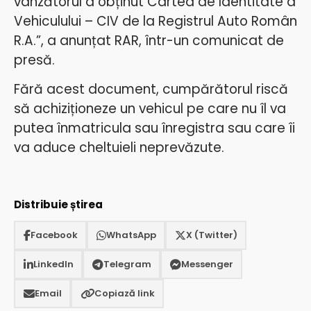
vânzătorul a obținut Cartea de Identitate a
Vehiculului – CIV de la Registrul Auto Român
R.A.”, a anunțat RAR, într-un comunicat de
presă.
Fără acest document, cumpărătorul riscă
să achiziționeze un vehicul pe care nu îl va
putea înmatricula sau înregistra sau care îi
va aduce cheltuieli neprevăzute.
Distribuie știrea
Facebook
WhatsApp
X (Twitter)
LinkedIn
Telegram
Messenger
Email
Copiază link