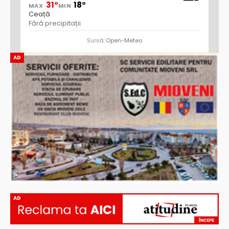
31°
18°
MAX
MIN
Ceață
Fără precipitații
Sursă:
Open-Meteo
AD
AD