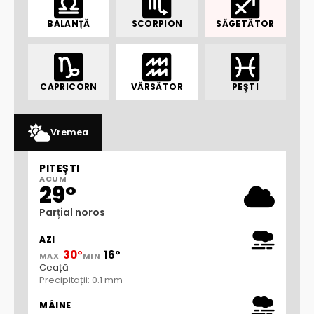
BALANȚĂ
SCORPION
SĂGETĂTOR
CAPRICORN
VĂRSĂTOR
PEȘTI
Vremea
PITEȘTI
ACUM
29°
Parțial noros
AZI
30°
16°
MAX
MIN
Ceață
Precipitații: 0.1 mm
MÂINE