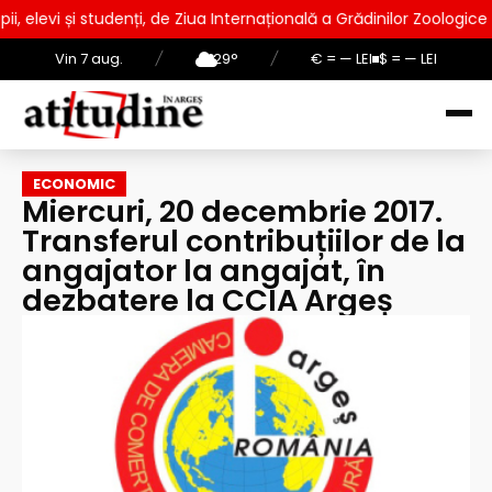
enți, de Ziua Internațională a Grădinilor Zoologice
Ședință 
Vin 7 aug.
/
29°
/
€ = — LEI
$ = — LEI
ECONOMIC
Miercuri, 20 decembrie 2017.
Transferul contribuțiilor de la
angajator la angajat, în
dezbatere la CCIA Argeș