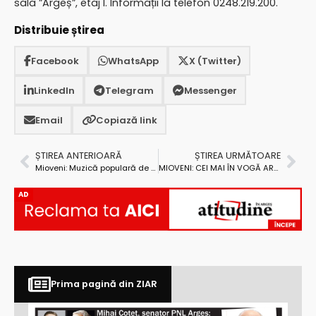
sala ”Argeș”, etaj I. Informații la telefon 0248.219.200.
Distribuie știrea
Facebook
WhatsApp
X (Twitter)
LinkedIn
Telegram
Messenger
Email
Copiază link
ȘTIREA ANTERIOARĂ
ȘTIREA URMĂTOARE
Mioveni: Muzică populară de calitate la Târgul de Crăciun
MIOVENI: CEI MAI ÎN VOGĂ ARTIȘTI CÂNTĂ LA TÂRGUL DE CRĂCIUN
AD
Prima pagină din ZIAR