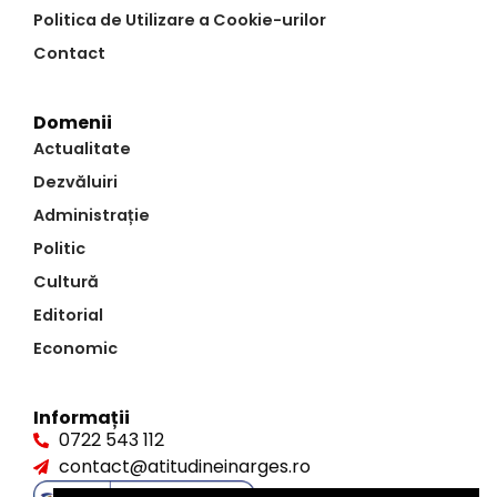
Politica de Utilizare a Cookie-urilor
Contact
Domenii
Actualitate
Dezvăluiri
Administrație
Politic
Cultură
Editorial
Economic
Informații
0722 543 112
contact@atitudineinarges.ro