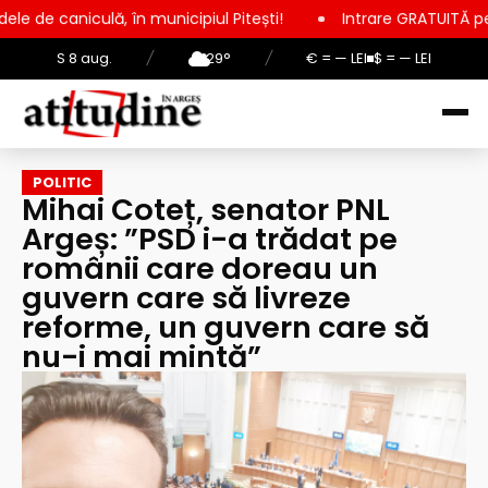
n municipiul Pitești!
Intrare GRATUITĂ pentru copii, elevi ș
S 8 aug.
/
29°
/
€ = — LEI
$ = — LEI
POLITIC
Mihai Coteț, senator PNL
Argeș: ”PSD i-a trădat pe
românii care doreau un
guvern care să livreze
reforme, un guvern care să
nu-i mai mintă”