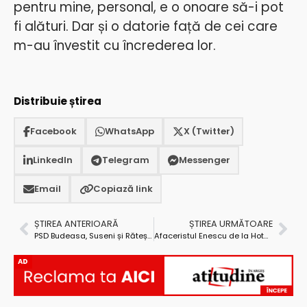
pentru mine, personal, e o onoare să-i pot
fi alături. Dar și o datorie față de cei care
m-au învestit cu încrederea lor.
Distribuie știrea
Facebook
WhatsApp
X (Twitter)
LinkedIn
Telegram
Messenger
Email
Copiază link
ȘTIREA ANTERIOARĂ
ȘTIREA URMĂTOARE
PSD Budeasa, Suseni și Rătești și-au desemnat echipele de conducere
Afaceristul Enescu de la Hotel Victoria s-a războit cu un vecin
AD