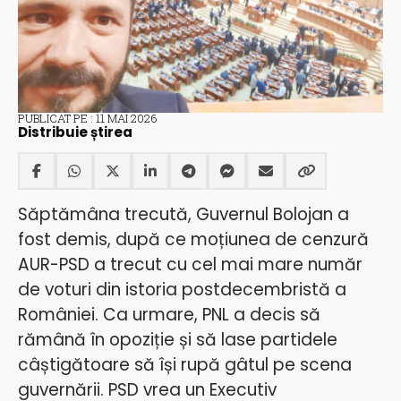
PUBLICAT PE : 11 MAI 2026
Distribuie știrea
Săptămâna trecută, Guvernul Bolojan a
fost demis, după ce moțiunea de cenzură
AUR-PSD a trecut cu cel mai mare număr
de voturi din istoria postdecembristă a
României. Ca urmare, PNL a decis să
rămână în opoziție și să lase partidele
câștigătoare să își rupă gâtul pe scena
guvernării. PSD vrea un Executiv