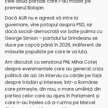
cele două partide care l-au mazilit pe
premierul Bolojan.
Dacă AUR nu e agreat să intre la
guvernare, vine potopul asupra PSD, iar
dacă social-democrații vor bate palma cu
George Simion – partidul lui Grindeanu se
duce pe copcă până în 2028, indiferent de
măsurile populiste pe care le va luta.
Am discutat cu senatorul PNL Mihai Coteț
despre evenimentele care au generat criza
politică de azi. Un interviu cu cărțile pe față
despre trădări și interese, într-o Românie
care primește, din nou, o mare umilință din
partea celor care au ajuns în Parlament și
care n-au înțeles că a-l urma pe Marcel