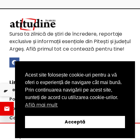
Sursa ta zilnică de știri de încredere, reportaje
exclusive și informații esențiale din Pitești și județul
Argeș. Află primul tot ce contează pentru tine!
Acest site folosește cookie-uri pentru a vă
Link-uri utile
oferi o experiență de navigare cât mai bună.
Termeni și condiții
Prin continuarea navigării pe acest site,
sunteți de acord cu utilizarea cookie-urilor.
Politica de Confidențialitate a Datelor (GDPR)
Află mai mult
Politica de Utilizare a Cookie-urilor
Contact
Acceptă
Domenii
ȘTIRI
DISTRIBUIE
CATEGORII