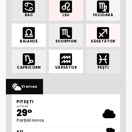
RAC
LEU
FECIOARĂ
BALANȚĂ
SCORPION
SĂGETĂTOR
CAPRICORN
VĂRSĂTOR
PEȘTI
Vremea
PITEȘTI
ACUM
29°
Parțial noros
AZI