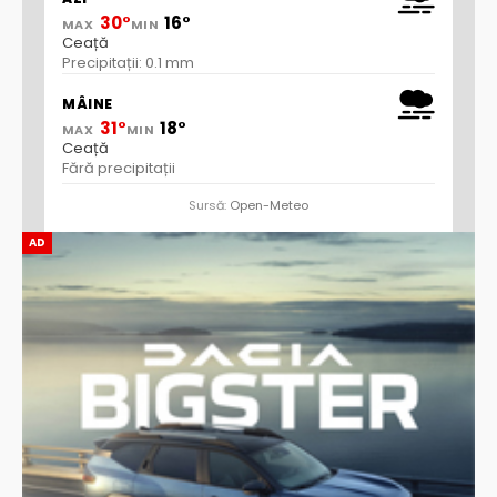
30°
16°
MAX
MIN
Ceață
Precipitații: 0.1 mm
MÂINE
31°
18°
MAX
MIN
Ceață
Fără precipitații
Sursă:
Open-Meteo
AD