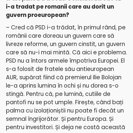
i-a tradat pe romanii care au dorit un
guvern proeuropean?
– Cred că PSD i-a trădat, în primul rând, pe
românii care doreau un guvern care să
livreze reforme, un guvern cinstit, un guvern
care să nu-i mai mintă. Că aici e problema.
PSD nu a întors armele împotriva Europei. El
s-a folosit de fratele său antieuropean
AUR, supărat fiind că premierul Ilie Bolojan
le-a aprins lumina în ochi și nu dorea s-o
stingă. Pentru că, pe lumină, cutiile de
pantofi nu se pot umple.
Firește, când bați
palma cu izolaționiștii nu poate fi decât un
semnal îngrijorător. Și pentru Europa. Și
pentru investitori. Și deja ne costă această