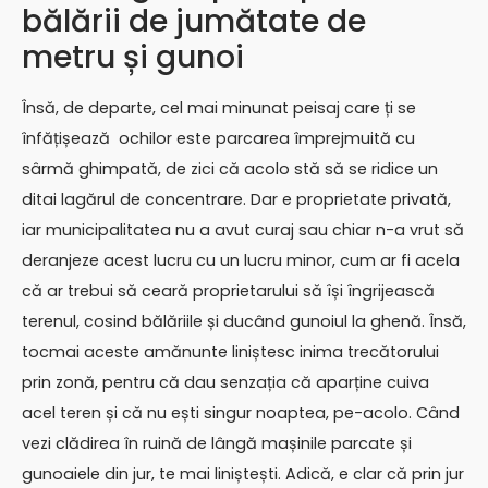
bălării de jumătate de
metru și gunoi
Însă, de departe, cel mai minunat peisaj care ți se
înfățișează ochilor este parcarea împrejmuită cu
sârmă ghimpată, de zici că acolo stă să se ridice un
ditai lagărul de concentrare. Dar e proprietate privată,
iar municipalitatea nu a avut curaj sau chiar n-a vrut să
deranjeze acest lucru cu un lucru minor, cum ar fi acela
că ar trebui să ceară proprietarului să își îngrijească
terenul, cosind bălăriile și ducând gunoiul la ghenă. Însă,
tocmai aceste amănunte liniștesc inima trecătorului
prin zonă, pentru că dau senzația că aparține cuiva
acel teren și că nu ești singur noaptea, pe-acolo. Când
vezi clădirea în ruină de lângă mașinile parcate și
gunoaiele din jur, te mai liniștești. Adică, e clar că prin jur