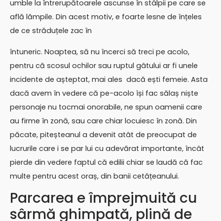
umble la întrerupătoarele ascunse în stâlpii pe care se
află lămpile. Din acest motiv, e foarte lesne de înțeles
de ce străduțele zac în
întuneric. Noaptea, să nu încerci să treci pe acolo,
pentru că scosul ochilor sau ruptul gâtului ar fi unele
incidente de așteptat, mai ales dacă ești femeie. Asta
dacă avem în vedere că pe-acolo își fac sălaș niște
personaje nu tocmai onorabile, ne spun oamenii care
au firme în zonă, sau care chiar locuiesc în zonă. Din
păcate, piteșteanul a devenit atât de preocupat de
lucrurile care i se par lui cu adevărat importante, încât
pierde din vedere faptul că edilii chiar se laudă că fac
multe pentru acest oraș, din banii cetățeanului.
Parcarea e împrejmuită cu
sârmă ghimpată, plină de