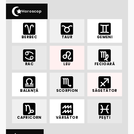
Horoscop
BERBEC
TAUR
GEMENI
RAC
LEU
FECIOARĂ
BALANȚĂ
SCORPION
SĂGETĂTOR
CAPRICORN
VĂRSĂTOR
PEȘTI