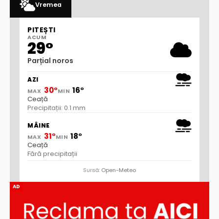
Vremea
PITEȘTI
ACUM
29°
Parțial noros
AZI
30°
16°
MAX
MIN
Ceață
Precipitații: 0.1 mm
MÂINE
31°
18°
MAX
MIN
Ceață
Fără precipitații
Sursă:
Open-Meteo
AD