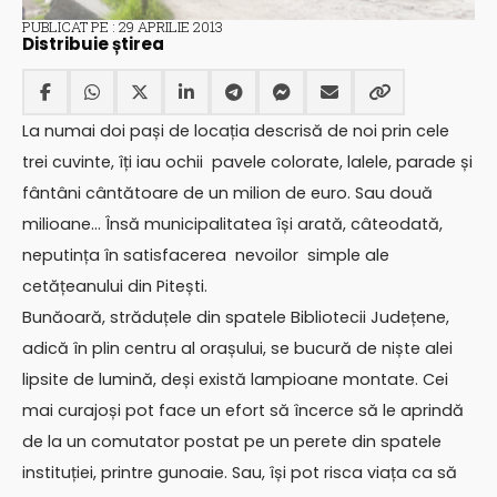
PUBLICAT PE : 29 APRILIE 2013
Distribuie știrea
La numai doi pași de locația descrisă de noi prin cele
trei cuvinte, îți iau ochii pavele colorate, lalele, parade și
fântâni cântătoare de un milion de euro. Sau două
milioane… Însă municipalitatea își arată, câteodată,
neputința în satisfacerea nevoilor simple ale
cetățeanului din Pitești.
Bunăoară, străduțele din spatele Bibliotecii Județene,
adică în plin centru al orașului, se bucură de niște alei
lipsite de lumină, deși există lampioane montate. Cei
mai curajoși pot face un efort să încerce să le aprindă
de la un comutator postat pe un perete din spatele
instituției, printre gunoaie. Sau, își pot risca viața ca să