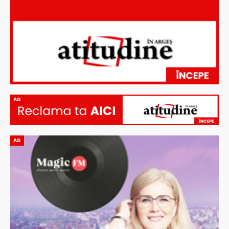
AD
AD