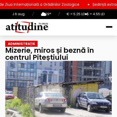
țională a Grădinilor Zoologice
Ședință extraordinară la Cons
J 6 aug.
/
29°
/
€ = 5.25 LEI
$ = 4.55 LEI
ADMINISTRAȚIE
Mizerie, miros și beznă în
centrul Piteștiului