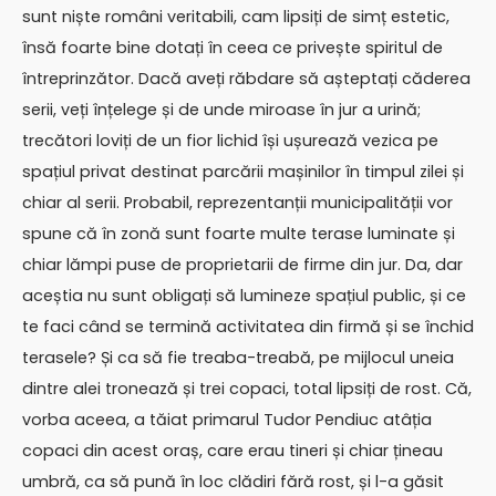
sunt niște români veritabili, cam lipsiți de simț estetic,
însă foarte bine dotați în ceea ce privește spiritul de
întreprinzător. Dacă aveți răbdare să așteptați căderea
serii, veți înțelege și de unde miroase în jur a urină;
trecători loviți de un fior lichid își ușurează vezica pe
spațiul privat destinat parcării mașinilor în timpul zilei și
chiar al serii. Probabil, reprezentanții municipalității vor
spune că în zonă sunt foarte multe terase luminate și
chiar lămpi puse de proprietarii de firme din jur. Da, dar
aceștia nu sunt obligați să lumineze spațiul public, și ce
te faci când se termină activitatea din firmă și se închid
terasele? Și ca să fie treaba-treabă, pe mijlocul uneia
dintre alei tronează și trei copaci, total lipsiți de rost. Că,
vorba aceea, a tăiat primarul Tudor Pendiuc atâția
copaci din acest oraș, care erau tineri și chiar țineau
umbră, ca să pună în loc clădiri fără rost, și l-a găsit