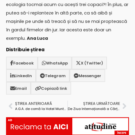
ecologia tocmai acum cu acești trei copaci?! În plus, ar
putea să-i replanteze în altă parte, ca să aibă și
mașinile pe unde să treacă și să nu se mai proptească
în gardul firmelor din jur. Iar acesta este doar un
exemplu.
Ana Luca
Distribuie știrea
Facebook
WhatsApp
X (Twitter)
LinkedIn
Telegram
Messenger
Email
Copiază link
ȘTIREA ANTERIOARĂ
ȘTIREA URMĂTOARE
A.G.A. de comă la Hotel Muntenia
De Ziua Internațională a Cărții și a drepturilor de autor, Dacia a oferit cărţi elevilor din Mioveni
AD