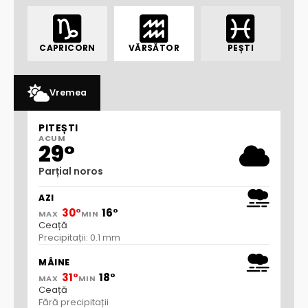
CAPRICORN
VĂRSĂTOR
PEȘTI
Vremea
PITEȘTI
ACUM
29°
Parțial noros
AZI
30°
16°
MAX
MIN
Ceață
Precipitații: 0.1 mm
MÂINE
31°
18°
MAX
MIN
Ceață
Fără precipitații