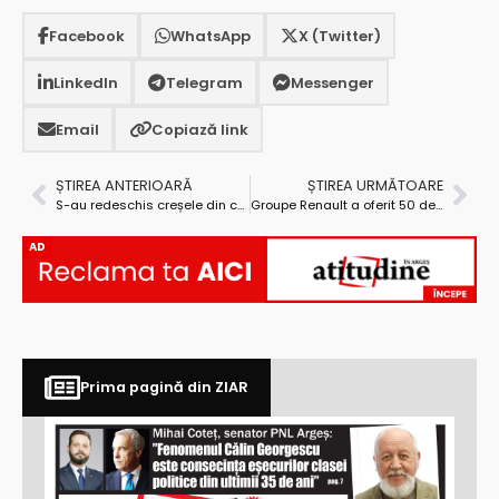
Facebook
WhatsApp
X (Twitter)
LinkedIn
Telegram
Messenger
Email
Copiază link
ȘTIREA ANTERIOARĂ
ȘTIREA URMĂTOARE
S-au redeschis creșele din cadrul Centrului de Îngrijire și Educație Timpurie Pitești
Groupe Renault a oferit 50 de tablete cu internet școlilor din Argeș
AD
Prima pagină din ZIAR