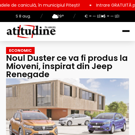
 în municipiul Pitești!
Intrare GRATUITĂ pentru copii, elevi
S 8 aug.
/
29°
/
€ = — LEI
$ = — LEI
ECONOMIC
Noul Duster ce va fi produs la
Mioveni, inspirat din Jeep
Renegade