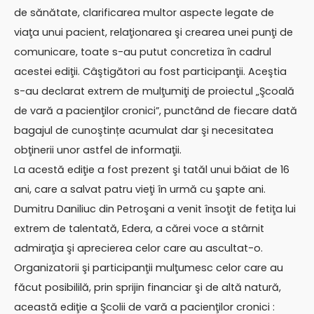
de sănătate, clarificarea multor aspecte legate de
viaţa unui pacient, relaţionarea şi crearea unei punţi de
comunicare, toate s-au putut concretiza în cadrul
acestei ediţii. Câştigători au fost participanţii. Aceştia
s-au declarat extrem de mulţumiţi de proiectul „Şcoală
de vară a pacienţilor cronici”, punctând de fiecare dată
bagajul de cunoştințe acumulat dar şi necesitatea
obţinerii unor astfel de informaţii.
La acestă ediţie a fost prezent şi tatăl unui băiat de 16
ani, care a salvat patru vieţi în urmă cu şapte ani.
Dumitru Daniliuc din Petroşani a venit însoţit de fetiţa lui
extrem de talentată, Edera, a cărei voce a stârnit
admiraţia şi aprecierea celor care au ascultat-o.
Organizatorii şi participanţii mulţumesc celor care au
făcut posibililă, prin sprijin financiar şi de altă natură,
această ediţie a Şcolii de vară a pacienţilor cronici :