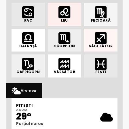
RAC
LEU
FECIOARĂ
BALANȚĂ
SCORPION
SĂGETĂTOR
CAPRICORN
VĂRSĂTOR
PEȘTI
Vremea
PITEȘTI
ACUM
29°
Parțial noros