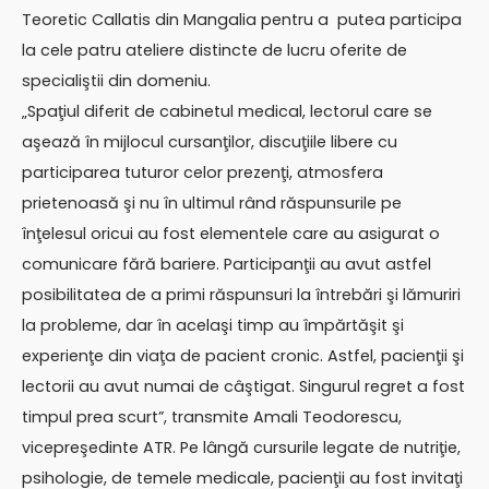
Teoretic Callatis din Mangalia pentru a putea participa
la cele patru ateliere distincte de lucru oferite de
specialiştii din domeniu.
„Spaţiul diferit de cabinetul medical, lectorul care se
aşează în mijlocul cursanţilor, discuţiile libere cu
participarea tuturor celor prezenţi, atmosfera
prietenoasă şi nu în ultimul rând răspunsurile pe
înţelesul oricui au fost elementele care au asigurat o
comunicare fără bariere. Participanţii au avut astfel
posibilitatea de a primi răspunsuri la întrebări şi lămuriri
la probleme, dar în acelaşi timp au împărtăşit şi
experienţe din viaţa de pacient cronic. Astfel, pacienţii şi
lectorii au avut numai de câştigat. Singurul regret a fost
timpul prea scurt”, transmite Amali Teodorescu,
vicepreşedinte ATR. Pe lângă cursurile legate de nutriţie,
psihologie, de temele medicale, pacienţii au fost invitaţi