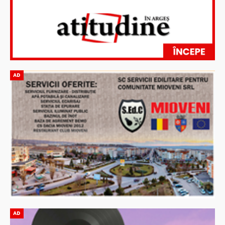
AD
AD