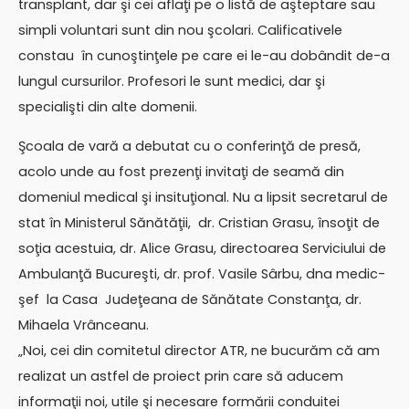
transplant, dar şi cei aflaţi pe o listă de aşteptare sau
simpli voluntari sunt din nou şcolari. Calificativele
constau în cunoştinţele pe care ei le-au dobândit de-a
lungul cursurilor. Profesori le sunt medici, dar şi
specialişti din alte domenii.
Şcoala de vară a debutat cu o conferinţă de presă,
acolo unde au fost prezenţi invitaţi de seamă din
domeniul medical şi insituţional. Nu a lipsit secretarul de
stat în Ministerul Sănătăţii, dr. Cristian Grasu, însoţit de
soţia acestuia, dr. Alice Grasu, directoarea Serviciului de
Ambulanţă Bucureşti, dr. prof. Vasile Sârbu, dna medic-
şef la Casa Judeţeana de Sănătate Constanţa, dr.
Mihaela Vrânceanu.
„Noi, cei din comitetul director ATR, ne bucurăm că am
realizat un astfel de proiect prin care să aducem
informaţii noi, utile şi necesare formării conduitei