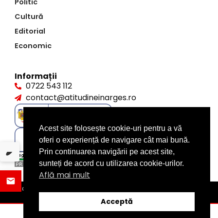
Politic
Cultură
Editorial
Economic
Informații
0722 543 112
contact@atitudineinarges.ro
Acest site folosește cookie-uri pentru a vă
oferi o experiență de navigare cât mai bună.
Prin continuarea navigării pe acest site,
sunteți de acord cu utilizarea cookie-urilor.
Află mai mult
©2026 Atitudine în Argeș. Toate drepturile rezervate
design by
XITE.ro
Acceptă