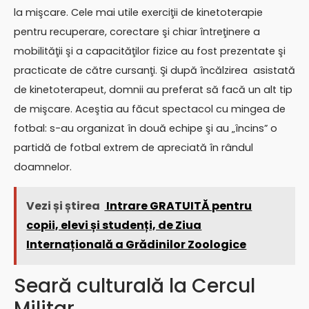
la mişcare. Cele mai utile exerciţii de kinetoterapie
pentru recuperare, corectare şi chiar întreţinere a
mobilităţii şi a capacităţilor fizice au fost prezentate şi
practicate de către cursanţi. Şi după încălzirea asistată
de kinetoterapeut, domnii au preferat să facă un alt tip
de mişcare. Aceştia au făcut spectacol cu mingea de
fotbal: s-au organizat în două echipe şi au „încins” o
partidă de fotbal extrem de apreciată în rândul
doamnelor.
Vezi și știrea
Intrare GRATUITĂ pentru
copii, elevi și studenți, de Ziua
Internațională a Grădinilor Zoologice
Seară culturală la Cercul
Militar