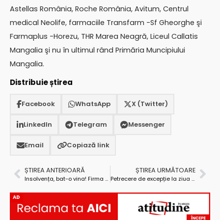
Astellas România, Roche România, Avitum, Centrul
medical Neolife, farmaciile Transfarm -Sf Gheorghe şi
Farmaplus -Horezu, THR Marea Neagră, Liceul Callatis
Mangalia şi nu în ultimul rând Primăria Muncipiului
Mangalia.
Distribuie știrea
Facebook
WhatsApp
X (Twitter)
LinkedIn
Telegram
Messenger
Email
Copiază link
ȘTIREA ANTERIOARĂ
ȘTIREA URMĂTOARE
Insolvența, bat-o vina! Firma argeșeană Building Astrom pierde la licitație bunuri cu preț de pornire de peste 300.000 de euro
Petrecere de excepție la ziua comunei Rociu
AD