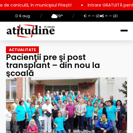
unicipiul Pitești!
Intrare GRATUITĂ pentru copii, elevi și s
D 9 aug.
/
29°
/
€ = — LEI
$ = — LEI
ACTUALITATE
Pacienţii pre şi post
transplant – din nou la
şcoală