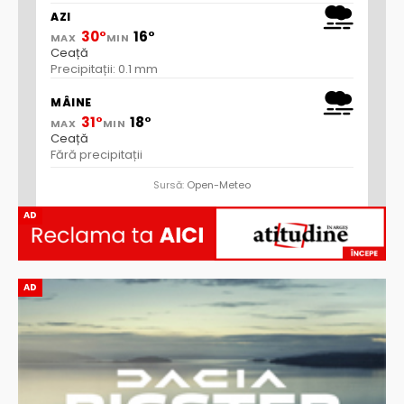
AZI
30°
16°
MAX
MIN
Ceață
Precipitații: 0.1 mm
MÂINE
31°
18°
MAX
MIN
Ceață
Fără precipitații
Sursă:
Open-Meteo
AD
AD