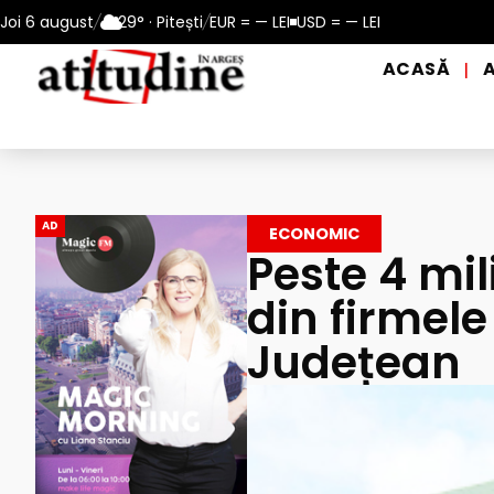
erioadele de caniculă, în municipiul Pitești!
Joi 6 august
/
29° · Pitești
/
EUR = — LEI
USD = — LEI
Intrare GRATUIT
ACASĂ
|
AD
ECONOMIC
Peste 4 mil
din firmele
Județean