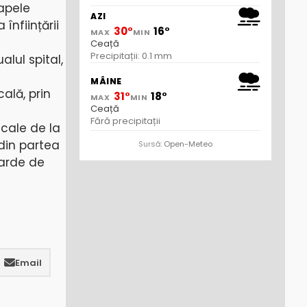
 apele
AZI
înființării
30°
16°
MAX
MIN
Ceață
Precipitații: 0.1 mm
lul spital,
MÂINE
ală, prin
31°
18°
MAX
MIN
Ceață
Fără precipitații
cale de la
 din partea
Sursă:
Open-Meteo
darde de
Email