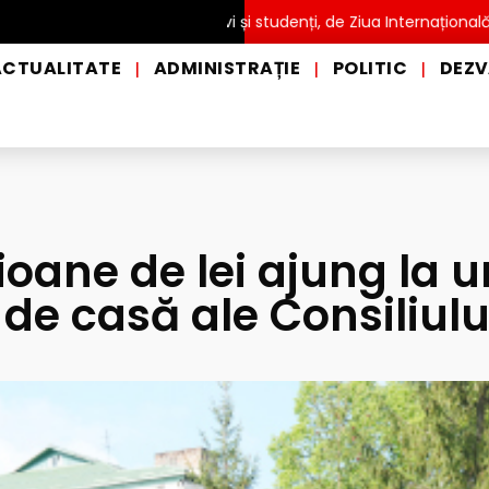
Ă pentru copii, elevi și studenți, de Ziua Internațională a Grădini
ACTUALITATE
ADMINISTRAȚIE
POLITIC
DEZV
|
|
|
ioane de lei ajung la 
 de casă ale Consiliulu