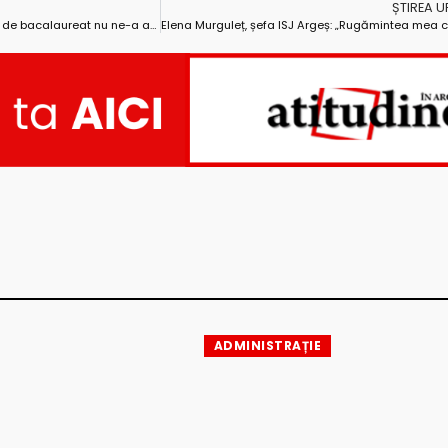
ȘTIREA 
Conducerea ISJ Argeș: „Simularea de bacalaureat nu ne-a adus satisfacțiile pe care noi le-am fi dorit”
ADMINISTRAȚIE