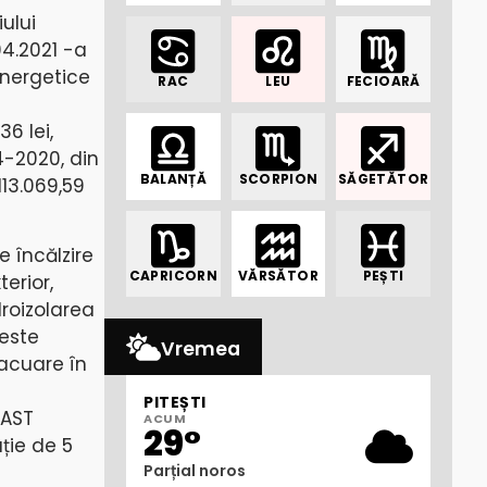
ului
04.2021 -a
 Energetice
RAC
LEU
FECIOARĂ
36 lei,
4-2020, din
BALANȚĂ
SCORPION
SĂGETĂTOR
113.069,59
e încălzire
CAPRICORN
VĂRSĂTOR
PEȘTI
erior,
droizolarea
peste
Vremea
acuare în
PITEȘTI
LAST
ACUM
29°
ție de 5
Parțial noros