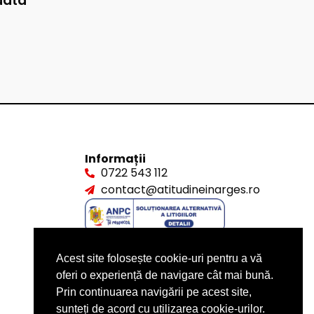
data
Informații
0722 543 112
contact@atitudineinarges.ro
Acest site folosește cookie-uri pentru a vă
oferi o experiență de navigare cât mai bună.
Prin continuarea navigării pe acest site,
sunteți de acord cu utilizarea cookie-urilor.