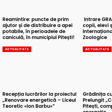
Reamintire: puncte de prim
Intrare GRA
ajutor și de distribuire a apei
copii, elevi 
potabile, în perioadele de
Internaționa
caniculă, în municipiul Pitești!
Zoologice
ACTUALITATE
ACTUALITATE
Recepția lucrărilor la proiectul
Grădinița c
„Renovare energetică – Liceul
Prelungit „C
Teoretic «Ion Barbu»”
Pitești, co