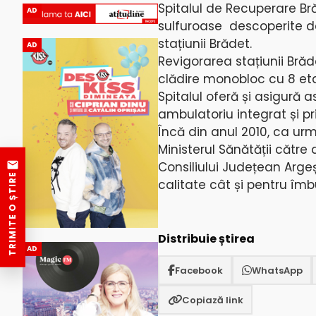
Spitalul de Recuperare Bră
AD
sulfuroase descoperite de 
stațiunii Brădet.
AD
Revigorarea stațiunii Brăd
clădire monobloc cu 8 et
Spitalul oferă și asigură a
ambulatoriu integrat și pr
Încă din anul 2010, ca ur
Ministerul Sănătății către 
Consiliului Județean Arge
TRIMITE O ȘTIRE
calitate cât și pentru îmbu
Distribuie știrea
AD
Facebook
WhatsApp
Copiază link