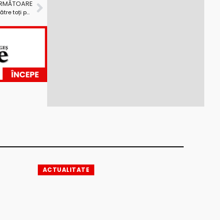
URMĂTOARE
Elena Murguleț, șefa ISJ Argeș: „Rugămintea mea către toți partenerii educaționali este să mergem să ne vaccinăm”
ACTUALITATE