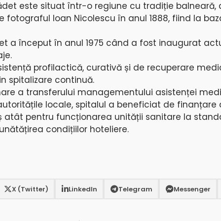
det este situat într-o regiune cu tradiție balneară,
fotograful Ioan Nicolescu în anul 1888, fiind la baza 
et a început în anul 1975 când a fost inaugurat actua
aje.
sistență profilactică, curativă și de recuperare medic
in spitalizare continuă.
mare a transferului managementului asistenței medi
autoritățile locale, spitalul a beneficiat de finanțare
ș atât pentru funcționarea unității sanitare la stan
nătățirea condițiilor hoteliere.
X (Twitter)
LinkedIn
Telegram
Messenger