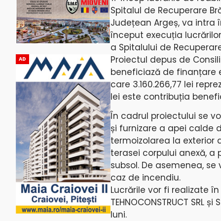
Spitalul de Recuperare Bră
Județean Argeș, va intra î
început execuția lucrărilor
a Spitalului de Recuperar
Proiectul depus de Consili
AD
beneficiază de finanțare
care 3.160.266,77 lei repre
lei este contribuția benefic
În cadrul proiectului se vo
și furnizare a apei calde d
termoizolarea la exterior 
terasei corpului anexă, a 
subsol. De asemenea, se v
caz de incendiu.
Lucrările vor fi realizate
TEHNOCONSTRUCT SRL și S.
luni.