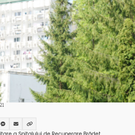
21
litare a Spitalului de Recuperare Brădet