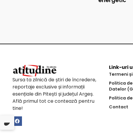
energetic
Link-uri u
Termeni și
Sursa ta zilnică de știri de încredere,
Politica d
reportaje exclusive și informații
Datelor (
esențiale din Pitești și județul Argeș.
Politica de
Află primul tot ce contează pentru
Contact
tine!