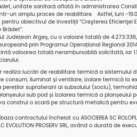
det, unitate sanitară aflată în administrarea Consili
ntr-un amplu proces de reabilitare. Astfel, luni -19.
 pentru obiectivul de investiții “Creşterea Eficienţei
e Brădet”.
ul Județean Argeș, cu o valoare totală de 4.273.336,
 europeană prin Programul Operațional Regional 201
zintă valoarea totală nerambursabilă solicitată, iar 1.
iarului.
r realiza lucrări de reabilitare termică a sistemului d
e consum, iluminat și ventilare, izolare termică la ext
a pereților supraterani ai subsolului (soclu), termohi
planșeului sub pod și izolarea termică a planșeului 
a construi o scară pe structură metalică pentru ev
 în baza contractului încheiat cu ASOCIEREA SC ROLOP
C EVOLUTION PROSERV SRL, având o durată de execu