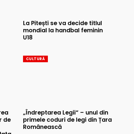
La Pitești se va decide titlul
mondial la handbal feminin
U18
CULTURĂ
rea
„Îndreptarea Legii“ – unul din
r de
primele coduri de legi din Țara
Românească