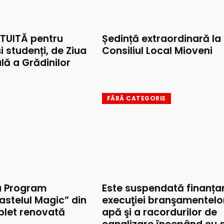
TUITĂ pentru
Ședință extraordinară la
și studenți, de Ziua
Consiliul Local Mioveni
lă a Grădinilor
FĂRĂ CATEGORIE
u Program
Este suspendată finanța
astelul Magic” din
execuţiei branşamentelo
mplet renovată
apă şi a racordurilor de