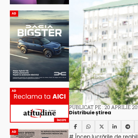
AD
AD
PUBLICAT PE : 20 APRILIE 20
Distribuie știrea
AD
# Încep lucrările de reabi