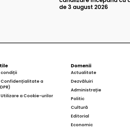
canalizare începând cu 
de 3 august 2026
tile
Domenii
 condiții
Actualitate
e Confidențialitate a
Dezvăluiri
GDPR)
Administrație
 Utilizare a Cookie-urilor
Politic
Cultură
Editorial
Economic