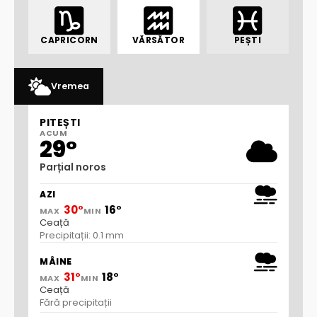
CAPRICORN
VĂRSĂTOR
PEȘTI
Vremea
PITEȘTI
ACUM
29°
Parțial noros
AZI
30°
16°
MAX
MIN
Ceață
Precipitații: 0.1 mm
MÂINE
31°
18°
MAX
MIN
Ceață
Fără precipitații