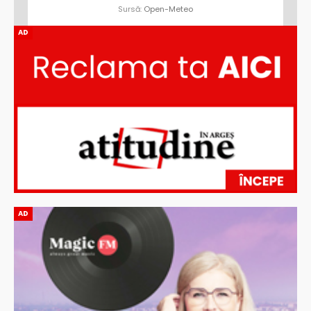
Sursă:
Open-Meteo
AD
AD