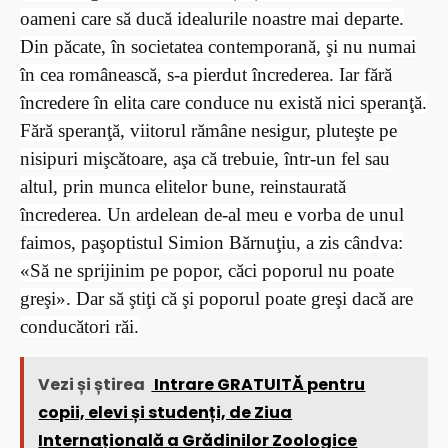
oameni care să ducă idealurile noastre mai departe.
Din păcate, în societatea contemporană, şi nu numai
în cea românească, s-a pierdut încrederea. Iar fără
încredere în elita care conduce nu există nici speranţă.
Fără speranţă, viitorul rămâne nesigur, pluteşte pe
nisipuri mişcătoare, aşa că trebuie, într-un fel sau
altul, prin munca elitelor bune, reinstaurată
încrederea. Un ardelean de-al meu e vorba de unul
faimos, paşoptistul Simion Bărnuţiu, a zis cândva:
«Să ne sprijinim pe popor, căci poporul nu poate
greşi». Dar să ştiţi că şi poporul poate greşi dacă are
conducători răi.
Vezi și știrea
Intrare GRATUITĂ pentru
copii, elevi și studenți, de Ziua
Internațională a Grădinilor Zoologice