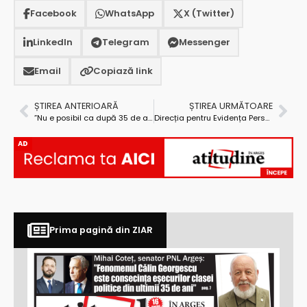
Facebook
WhatsApp
X (Twitter)
LinkedIn
Telegram
Messenger
Email
Copiază link
ȘTIREA ANTERIOARĂ
ȘTIREA URMĂTOARE
”Nu e posibil ca după 35 de ani de la căderea regimului comunist o masă mare de români să regrete un regim totalitar, care ne-a condus prin minciună, hoție, frică și opresiune”
Direcția pentru Evidența Persoanelor a Municipiului Pitești program special în week-end
AD
Prima pagină din ZIAR