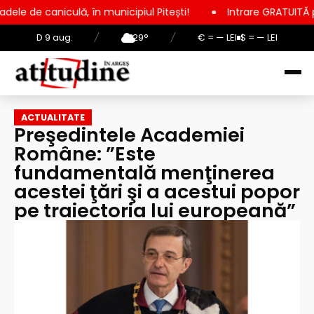
lă, în municipiul Pitești!
Intrare GRATUITĂ pentru copii, ele
D 9 aug.
/
29°
/
€ = — LEI
$ = — LEI
ACTUALITATE
Preşedintele Academiei
Române: ”Este
fundamentală menţinerea
acestei ţări şi a acestui popor
pe traiectoria lui europeană”