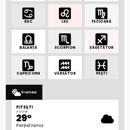
RAC
LEU
FECIOARĂ
BALANȚĂ
SCORPION
SĂGETĂTOR
CAPRICORN
VĂRSĂTOR
PEȘTI
Vremea
PITEȘTI
ACUM
29°
Parțial noros