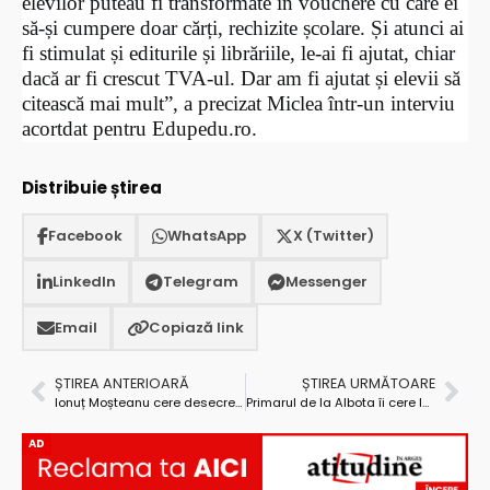
elevilor puteau fi transformate în vouchere cu care ei
să-și cumpere doar cărți, rechizite școlare. Și atunci ai
fi stimulat și editurile și librăriile, le-ai fi ajutat, chiar
dacă ar fi crescut TVA-ul. Dar am fi ajutat și elevii să
citească mai mult”, a precizat Miclea într-un interviu
acortdat pentru Edupedu.ro.
Distribuie știrea
Facebook
WhatsApp
X (Twitter)
LinkedIn
Telegram
Messenger
Email
Copiază link
ȘTIREA ANTERIOARĂ
ȘTIREA URMĂTOARE
Ionuț Moșteanu cere desecretizarea ajutorul pe care România îl acordă Ucrainei
Primarul de la Albota îi cere lui Grindeanu să scoată PSD-ul de la guvernare
AD