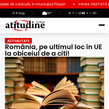
ă, în municipiul Pitești!
Intrare GRATUITĂ pentru copii, elev
D 9 aug.
/
29°
/
€ = — LEI
$ = — LEI
ACTUALITATE
România, pe ultimul loc în UE
la obiceiul de a citi!