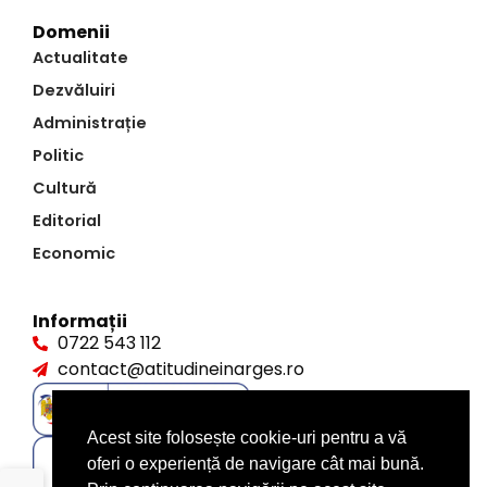
Domenii
Actualitate
Dezvăluiri
Administrație
Politic
Cultură
Editorial
Economic
Informații
0722 543 112
contact@atitudineinarges.ro
Acest site folosește cookie-uri pentru a vă
oferi o experiență de navigare cât mai bună.