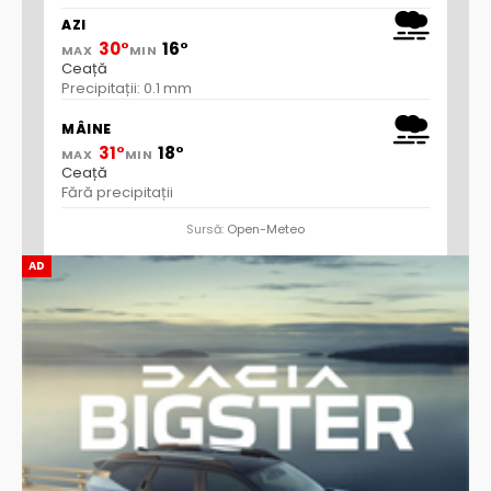
AZI
30°
16°
MAX
MIN
Ceață
Precipitații: 0.1 mm
MÂINE
31°
18°
MAX
MIN
Ceață
Fără precipitații
Sursă:
Open-Meteo
AD