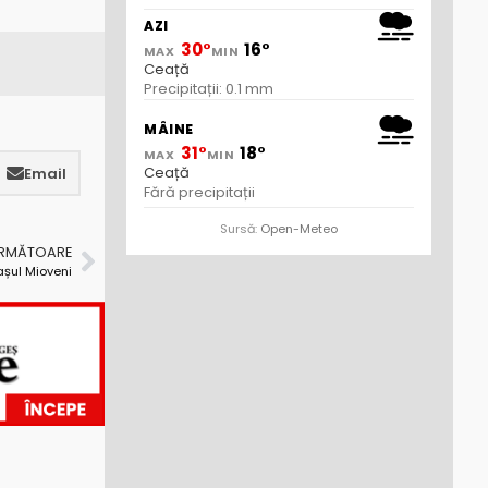
AZI
30°
16°
MAX
MIN
Ceață
Precipitații: 0.1 mm
MÂINE
31°
18°
MAX
MIN
Ceață
Email
Fără precipitații
Sursă:
Open-Meteo
URMĂTOARE
așul Mioveni