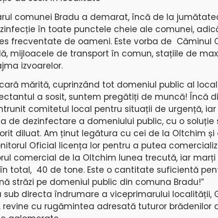
rul comunei Bradu a demarat, încă de la jumătatea
zinfecție în toate punctele cheie ale comunei, adic
des frecventate de oameni. Este vorba de Căminul C
lă, mijloacele de transport în comun, stațiile de maxi
ajma izvoarelor.
cară mărită, cuprinzând tot domeniul public al localit
fectantul a sosit, suntem pregătiți de muncă! Încă 
ntrunit comitetul local pentru situații de urgență, ia
ea de dezinfectare a domeniului public, cu o soluție
rit diluat. Am ținut legătura cu cei de la Oltchim ș
itorul Oficial licența lor pentru a putea comerciali
rul comercial de la Oltchim lunea trecută, iar marț
total, 40 de tone. Este o cantitate suficientă pen
nă străzi pe domeniul public din comuna Bradu!”
sub directa îndrumare a viceprimarului localității,
e, revine cu rugămintea adresată tuturor brădenilor 