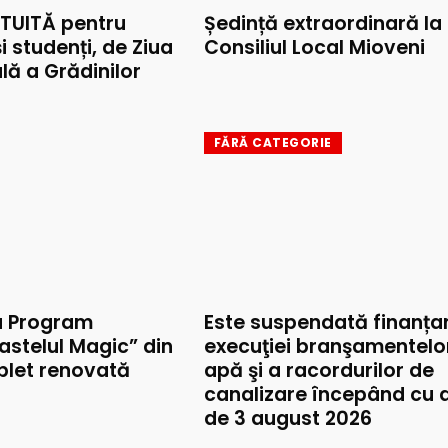
TUITĂ pentru
Ședință extraordinară la
și studenți, de Ziua
Consiliul Local Mioveni
lă a Grădinilor
FĂRĂ CATEGORIE
u Program
Este suspendată finanța
astelul Magic” din
execuţiei branşamentelo
mplet renovată
apă şi a racordurilor de
canalizare începând cu 
de 3 august 2026