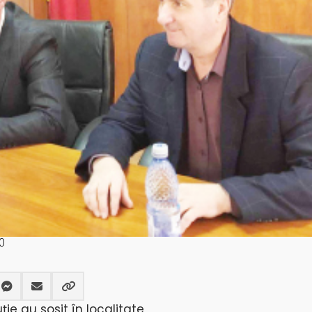
0
ie au sosit în localitate