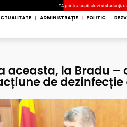
Intrare GRATUITĂ pentru copii, elevi și studenți, de Ziua Inte
ACTUALITATE
ADMINISTRAȚIE
POLITIC
DEZV
|
|
|
aceasta, la Bradu – 
cțiune de dezinfecție 