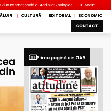
rnațională a Grădinilor Zoologice
Ședință extraordinară la C
ĂLUIRI
CULTURĂ
EDITORIAL
ECONOMIC
|
|
|
CONTACT
cea
Prima pagină din ZIAR
din