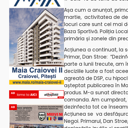
Așa cum a anunțat, prima
martie, activitatea de de
locuri care sunt cel mai 
Baza Sportivă. Poliția Loca
primăria și zonele din pre
Acțiunea a continuat, la s
Primar, Dan Stroe: “Dezin
parte a lunii trecute, am î
deciziile luate a fost ace
agreată de DSP, cu hipoclo
așteptat publicarea în Mon
produs. M-a sunat directo
AD
comanda. Am cumpărat, în 
dezinfecta tot ce înseam
AD
Acțiunea se va desfășura 
Negoi. Primarul, Dan Stro