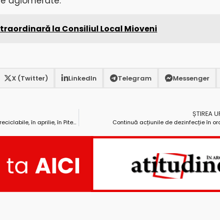
iile aglomerate.
traordinară la Consiliul Local Mioveni
X (Twitter)
LinkedIn
Telegram
Messenger
ȘTIREA 
Graficul de colectare a deșeurilor reciclabile, în aprilie, în Pitești
Continuă acțiunile de dezinfecție în or