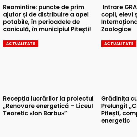
Reamintire: puncte de prim
Intrare GRA
ajutor și de distribuire a apei
copii, elevi 
potabile, în perioadele de
Internaționa
caniculă, în municipiul Pitești!
Zoologice
ACTUALITATE
ACTUALITATE
Recepția lucrărilor la proiectul
Grădinița c
„Renovare energetică – Liceul
Prelungit „C
Teoretic «Ion Barbu»”
Pitești, co
energetic