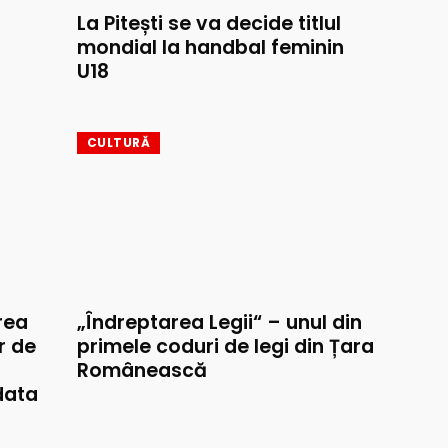
La Pitești se va decide titlul
mondial la handbal feminin
U18
CULTURĂ
rea
„Îndreptarea Legii“ – unul din
r de
primele coduri de legi din Țara
Românească
data