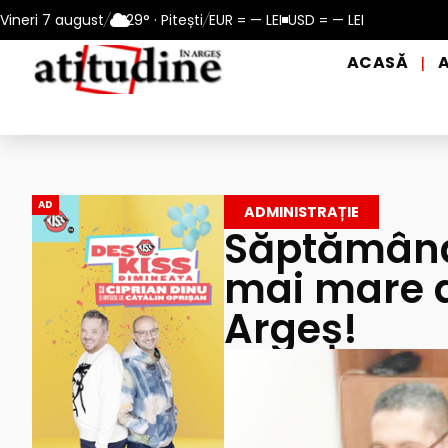
 apei potabile, în perioadele de caniculă, în municipiul Pitești!
Vineri 7 august
/
29° · Pitești
/
EUR = — LEI
USD = — LEI
ACASĂ
|
AD
ADMINISTRAȚIE
Săptămâna 
mai mare a
Argeș!