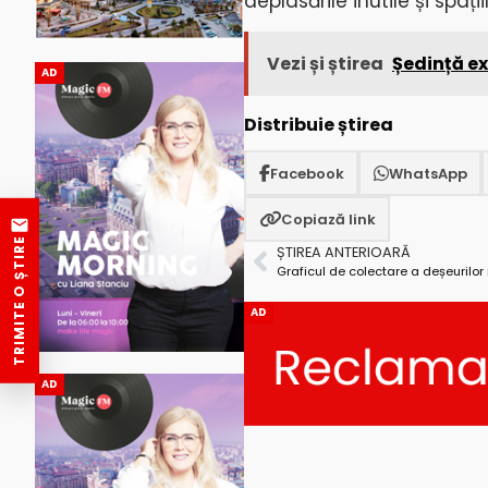
deplasările inutile și spaț
Vezi și știrea
Ședință ex
AD
Distribuie știrea
Facebook
WhatsApp
Copiază link
TRIMITE O ȘTIRE
ȘTIREA ANTERIOARĂ
AD
AD