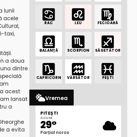
 lunii
ă acele
RAC
LEU
FECIOARĂ
ultural,
-taxi,
BALANȚĂ
SCORPION
SĂGETĂTOR
ății.
din a doua
r una dintre
 specială
CAPRICORN
VĂRSĂTOR
PEȘTI
i am
za acest
Vremea
i am lansat
tru a
PITEȘTI
ACUM
29°
 Gheorghe
de a evita
Parțial noros