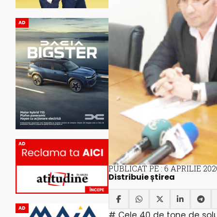
AD
AD
PUBLICAT PE : 6 APRILIE 202
Distribuie știrea
AD
# Cele 40 de tone de soluț