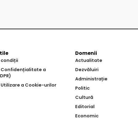
tile
Domenii
 condiții
Actualitate
e Confidențialitate a
Dezvăluiri
GDPR)
Administrație
 Utilizare a Cookie-urilor
Politic
Cultură
Editorial
Economic