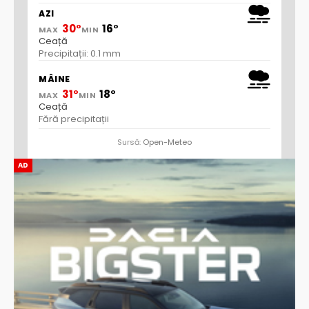
AZI
30°
16°
MAX
MIN
Ceață
Precipitații: 0.1 mm
MÂINE
31°
18°
MAX
MIN
Ceață
Fără precipitații
Sursă:
Open-Meteo
AD