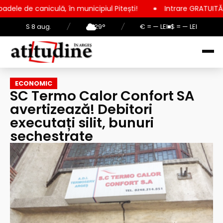
ă, în municipiul Pitești!
Intrare GRATUITĂ pentru copii, elev
S 8 aug.
/
29°
/
€ = — LEI
$ = — LEI
ECONOMIC
SC Termo Calor Confort SA
avertizează! Debitori
executați silit, bunuri
sechestrate