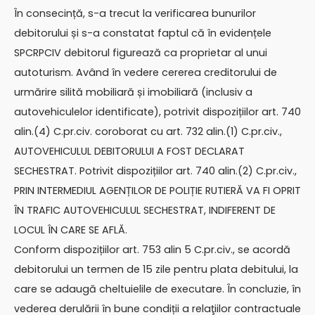
În consecință, s-a trecut la verificarea bunurilor
debitorului și s-a constatat faptul că în evidențele
SPCRPCIV debitorul figurează ca proprietar al unui
autoturism. Având în vedere cererea creditorului de
urmărire silită mobiliară și imobiliară (inclusiv a
autovehiculelor identificate), potrivit dispozițiilor art. 740
alin.(4) C.pr.civ. coroborat cu art. 732 alin.(1) C.pr.civ.,
AUTOVEHICULUL DEBITORULUI A FOST DECLARAT
SECHESTRAT. Potrivit dispozițiilor art. 740 alin.(2) C.pr.civ.,
PRIN INTERMEDIUL AGENȚILOR DE POLIȚIE RUTIERĂ VA FI OPRIT
ÎN TRAFIC AUTOVEHICULUL SECHESTRAT, INDIFERENT DE
LOCUL ÎN CARE SE AFLĂ.
Conform dispozițiilor art. 753 alin 5 C.pr.civ., se acordă
debitorului un termen de 15 zile pentru plata debitului, la
care se adaugă cheltuielile de executare. În concluzie, în
vederea derulării în bune condiții a relaţiilor contractuale