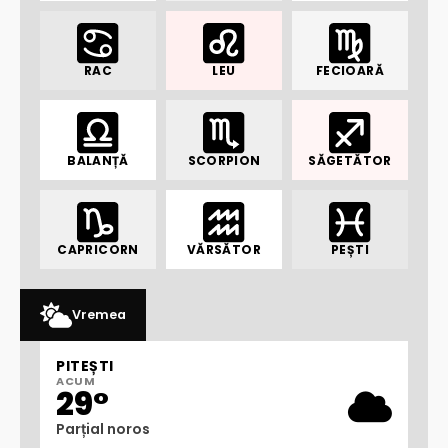
RAC
LEU
FECIOARĂ
BALANȚĂ
SCORPION
SĂGETĂTOR
CAPRICORN
VĂRSĂTOR
PEȘTI
Vremea
PITEȘTI
ACUM
29°
Parțial noros