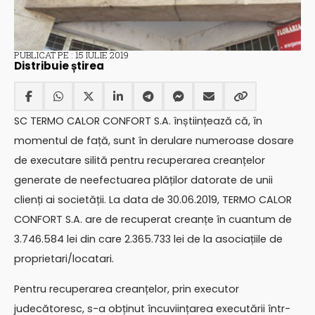
PUBLICAT PE : 15 IULIE 2019
Distribuie știrea
SC TERMO CALOR CONFORT S.A. înștiințează că, în
momentul de față, sunt în derulare numeroase dosare
de executare silită pentru recuperarea creanțelor
generate de neefectuarea plăților datorate de unii
clienți ai societății. La data de 30.06.2019, TERMO CALOR
CONFORT S.A. are de recuperat creanțe în cuantum de
3.746.584 lei din care 2.365.733 lei de la asociațiile de
proprietari/locatari.
Pentru recuperarea creanțelor, prin executor
judecătoresc, s-a obținut încuviințarea executării într-