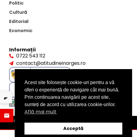
Politic
Cultură
Editorial
Economic
Informații
0722 543 112
contact@atitudineinarges.ro
Acest site folosește cookie-uri pentru a vă
oferi o experiență de navigare cât mai bună.
Prin continuarea navigării pe acest site,
sunteți de acord cu utilizarea cookie-urilor.
Află mai mult
©2026 Atitudine în Argeș. Toate drepturile rezervate
design by
XITE.ro
Acceptă