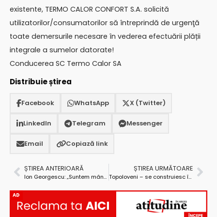
existente, TERMO CALOR CONFORT S.A. solicită
utilizatorilor/consumatorilor să întreprindă de urgenţă
toate demersurile necesare în vederea efectuării plății
integrale a sumelor datorate!
Conducerea SC Termo Calor SA
Distribuie știrea
Facebook
WhatsApp
X (Twitter)
LinkedIn
Telegram
Messenger
Email
Copiază link
ȘTIREA ANTERIOARĂ
ȘTIREA URMĂTOARE
Ion Georgescu: „Suntem mândri că Liceul «Iulia Zamfirescu» se află în topul celor mai bune instituții de învățământ din Argeș”
Topoloveni – se construiesc încă 100 de locuințe sociale
AD