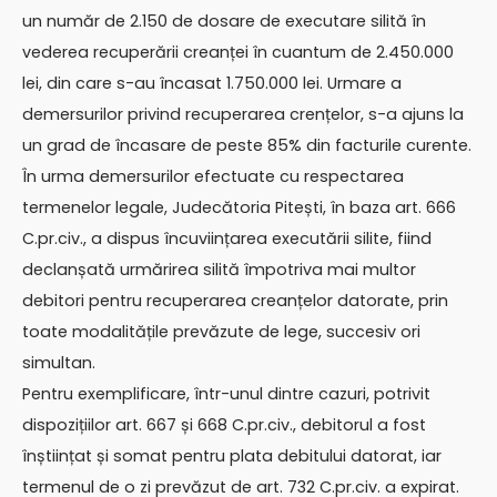
un număr de 2.150 de dosare de executare silită în
vederea recuperării creanței în cuantum de 2.450.000
lei, din care s-au încasat 1.750.000 lei. Urmare a
demersurilor privind recuperarea crențelor, s-a ajuns la
un grad de încasare de peste 85% din facturile curente.
În urma demersurilor efectuate cu respectarea
termenelor legale, Judecătoria Pitești, în baza art. 666
C.pr.civ., a dispus încuviințarea executării silite, fiind
declanșată urmărirea silită împotriva mai multor
debitori pentru recuperarea creanțelor datorate, prin
toate modalitățile prevăzute de lege, succesiv ori
simultan.
Pentru exemplificare, într-unul dintre cazuri, potrivit
dispozițiilor art. 667 și 668 C.pr.civ., debitorul a fost
înștiințat și somat pentru plata debitului datorat, iar
termenul de o zi prevăzut de art. 732 C.pr.civ. a expirat.