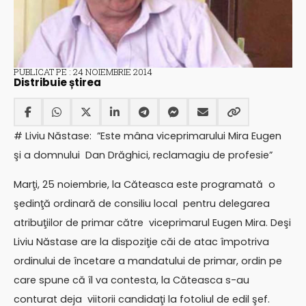
PUBLICAT PE : 24 NOIEMBRIE 2014
Distribuie știrea
# Liviu Năstase: ”Este mâna viceprimarului Mira Eugen
şi a domnului Dan Drăghici, reclamagiu de profesie”
Marţi, 25 noiembrie, la Căteasca este programată o
şedinţă ordinară de consiliu local pentru delegarea
atribuţiilor de primar către viceprimarul Eugen Mira. Deşi
Liviu Năstase are la dispoziţie căi de atac împotriva
ordinului de încetare a mandatului de primar, ordin pe
care spune că îl va contesta, la Căteasca s-au
conturat deja viitorii candidaţi la fotoliul de edil şef.