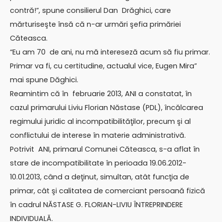
contră!”, spune consilierul Dan Drăghici, care
mărturiseşte însă că n-ar urmări şefia primăriei
Căteasca.
“Eu am 70 de ani, nu mă intereseză acum să fiu primar.
Primar va fi, cu certitudine, actualul vice, Eugen Mira”
mai spune Dăghici.
Reamintim că în februarie 2013, ANI a constatat, în
cazul primarului Liviu Florian Năstase (PDL), încălcarea
regimului juridic al incompatibilităţilor, precum şi al
conflictului de interese în materie administrativă.
Potrivit ANI, primarul Comunei Căteasca, s-a aflat în
stare de incompatibilitate în perioada 19.06.2012-
10.01.2013, când a deţinut, simultan, atât funcţia de
primar, cât şi calitatea de comerciant persoană fizică
în cadrul NĂSTASE G. FLORIAN-LIVIU ÎNTREPRINDERE
INDIVIDUALĂ.