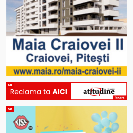
AD
AD