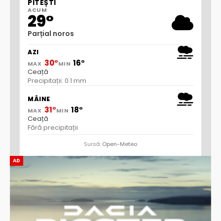
PITEȘTI
ACUM
29°
Parțial noros
AZI
30°
16°
MAX
MIN
Ceață
Precipitații: 0.1 mm
MÂINE
31°
18°
MAX
MIN
Ceață
Fără precipitații
Sursă:
Open-Meteo
AD