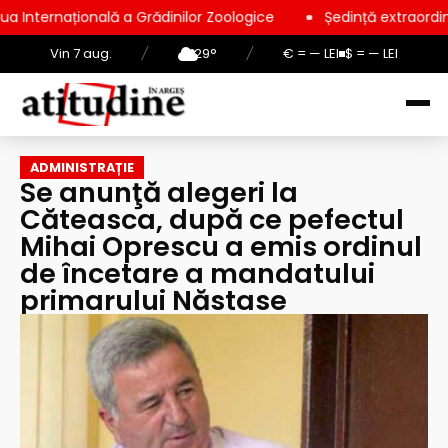
onală a Grădinilor Zoologice
Ședință extraordinară la Consil
Vin 7 aug.
/
29°
/
€ = — LEI
$ = — LEI
ADMINISTRAȚIE
Se anunţă alegeri la
Căteasca, după ce pefectul
Mihai Oprescu a emis ordinul
de încetare a mandatului
primarului Năstase