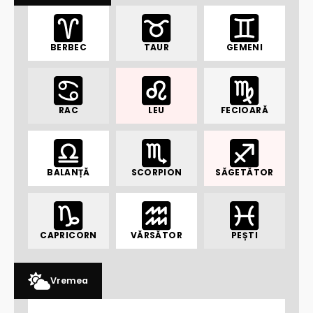
BERBEC
TAUR
GEMENI
RAC
LEU
FECIOARĂ
BALANȚĂ
SCORPION
SĂGETĂTOR
CAPRICORN
VĂRSĂTOR
PEȘTI
Vremea