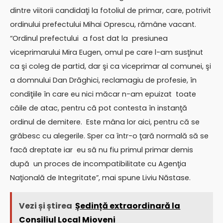
dintre viitorii candidaţi la fotoliul de primar, care, potrivit
ordinului prefectului Mihai Oprescu, rămâne vacant.
“Ordinul prefectului a fost dat la presiunea
viceprimarului Mira Eugen, omul pe care l-am susţinut
ca şi coleg de partid, dar şi ca viceprimar al comunei, şi
a domnului Dan Drăghici, reclamagiu de profesie, în
condiţiile în care eu nici măcar n-am epuizat toate
căile de atac, pentru că pot contesta în instanţă
ordinul de demitere. Este mâna lor aici, pentru că se
grăbesc cu alegerile. Sper ca într-o ţară normală să se
facă dreptate iar eu să nu fiu primul primar demis
după un proces de incompatibilitate cu Agenţia
Naţională de Integritate”, mai spune Liviu Năstase.
Vezi și știrea
Ședință extraordinară la
Consiliul Local Mioveni