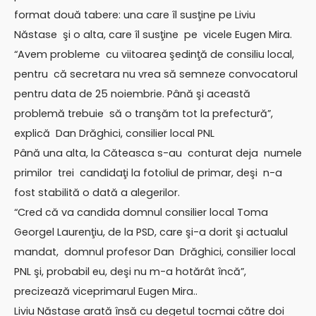
format două tabere: una care îl susţine pe Liviu
Năstase şi o alta, care îl susţine pe vicele Eugen Mira.
“Avem probleme cu viitoarea şedinţă de consiliu local,
pentru că secretara nu vrea să semneze convocatorul
pentru data de 25 noiembrie. Până şi această
problemă trebuie să o tranşăm tot la prefectură”,
explică Dan Drăghici, consilier local PNL
Până una alta, la Căteasca s-au conturat deja numele
primilor trei candidaţi la fotoliul de primar, deşi n-a
fost stabilită o dată a alegerilor.
“Cred că va candida domnul consilier local Toma
Georgel Laurenţiu, de la PSD, care şi-a dorit şi actualul
mandat, domnul profesor Dan Drăghici, consilier local
PNL şi, probabil eu, deşi nu m-a hotărât încă”,
precizează viceprimarul Eugen Mira..
Liviu Năstase arată însă cu degetul tocmai către doi