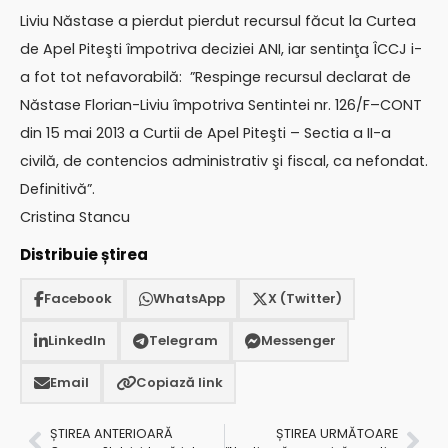
Liviu Năstase a pierdut pierdut recursul făcut la Curtea
de Apel Piteşti împotriva deciziei ANI, iar sentinţa ÎCCJ i-
a fot tot nefavorabilă: ”Respinge recursul declarat de
Năstase Florian-Liviu împotriva Sentintei nr. 126/F–CONT
din 15 mai 2013 a Curtii de Apel Piteşti – Sectia a II-a
civilă, de contencios administrativ şi fiscal, ca nefondat.
Definitivă”.
Cristina Stancu
Distribuie știrea
Facebook
WhatsApp
X (Twitter)
LinkedIn
Telegram
Messenger
Email
Copiază link
ȘTIREA ANTERIOARĂ
ȘTIREA URMĂTOARE