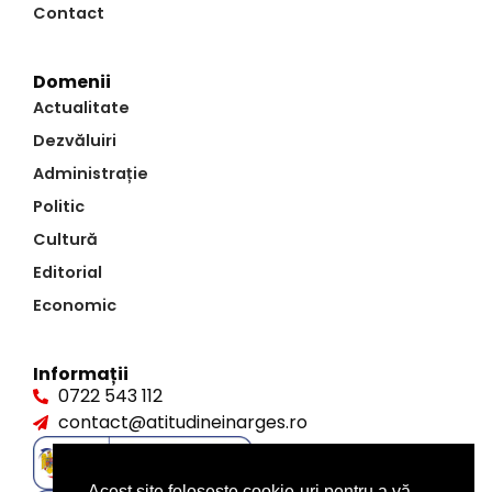
Contact
Domenii
Actualitate
Dezvăluiri
Administrație
Politic
Cultură
Editorial
Economic
Informații
0722 543 112
contact@atitudineinarges.ro
Acest site folosește cookie-uri pentru a vă