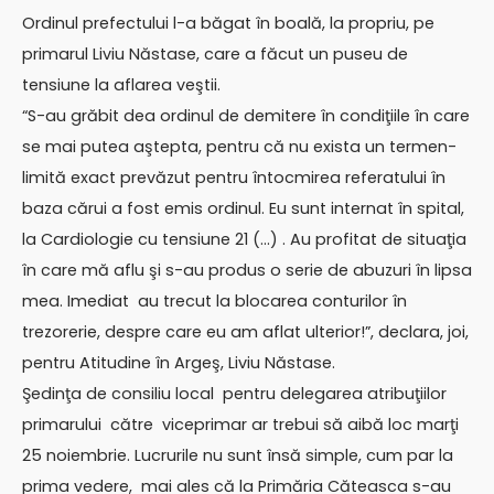
Ordinul prefectului l-a băgat în boală, la propriu, pe
primarul Liviu Năstase, care a făcut un puseu de
tensiune la aflarea veştii.
“S-au grăbit dea ordinul de demitere în condiţiile în care
se mai putea aştepta, pentru că nu exista un termen-
limită exact prevăzut pentru întocmirea referatului în
baza cărui a fost emis ordinul. Eu sunt internat în spital,
la Cardiologie cu tensiune 21 (…) . Au profitat de situaţia
în care mă aflu şi s-au produs o serie de abuzuri în lipsa
mea. Imediat au trecut la blocarea conturilor în
trezorerie, despre care eu am aflat ulterior!”, declara, joi,
pentru Atitudine în Argeş, Liviu Năstase.
Şedinţa de consiliu local pentru delegarea atribuţiilor
primarului către viceprimar ar trebui să aibă loc marţi
25 noiembrie. Lucrurile nu sunt însă simple, cum par la
prima vedere, mai ales că la Primăria Căteasca s-au