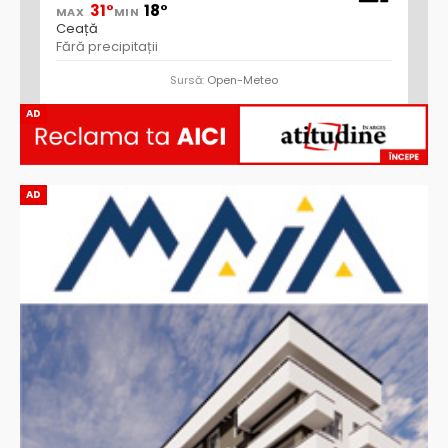
31°
18°
MAX
MIN
Ceață
Fără precipitații
Sursă:
Open-Meteo
AD
AD