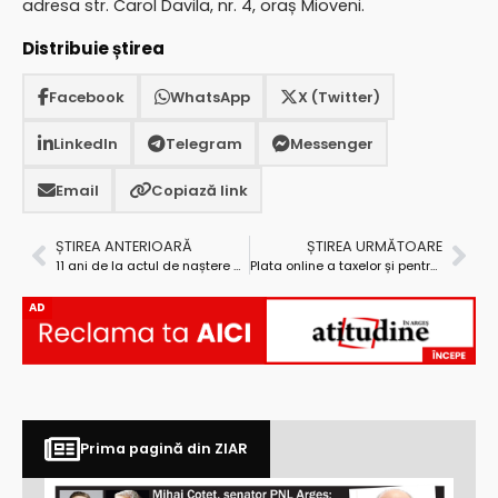
adresa str. Carol Davila, nr. 4, oraș Mioveni.
Distribuie știrea
Facebook
WhatsApp
X (Twitter)
LinkedIn
Telegram
Messenger
Email
Copiază link
ȘTIREA ANTERIOARĂ
ȘTIREA URMĂTOARE
11 ani de la actul de naștere al noului sediu al Filarmonicii Pitești
Plata online a taxelor și pentru persoane juridice, la Mioveni!
AD
Prima pagină din ZIAR