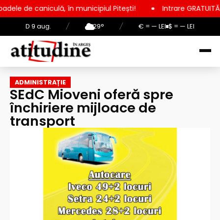
lă, în municipiul Pitești!
Intrare GRATUITĂ pentru copii, ele
D 9 aug.
/
29°
/
€ = — LEI
$ = — LEI
ADMINISTRAȚIE
SEdC Mioveni oferă spre
închiriere mijloace de
transport