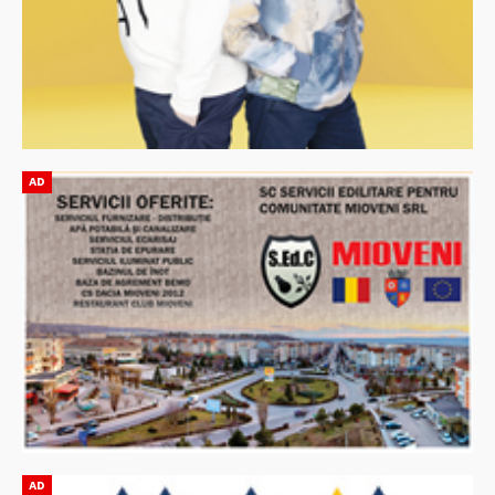
AD
AD