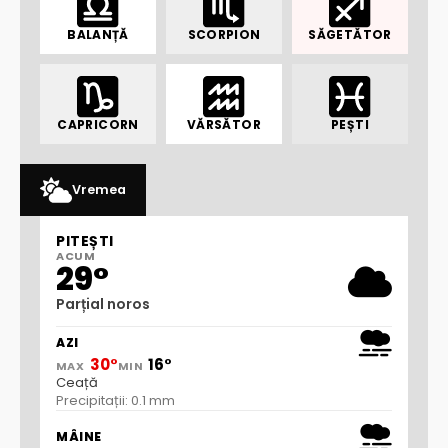
BALANȚĂ
SCORPION
SĂGETĂTOR
CAPRICORN
VĂRSĂTOR
PEȘTI
Vremea
PITEȘTI
ACUM
29°
Parțial noros
AZI
30°
16°
MAX
MIN
Ceață
Precipitații: 0.1 mm
MÂINE