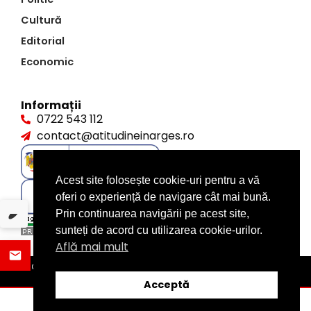
Cultură
Editorial
Economic
Informații
0722 543 112
contact@atitudineinarges.ro
Acest site folosește cookie-uri pentru a vă
oferi o experiență de navigare cât mai bună.
Prin continuarea navigării pe acest site,
sunteți de acord cu utilizarea cookie-urilor.
Află mai mult
©2026 Atitudine în Argeș. Toate drepturile rezervate
design by
XITE.ro
Acceptă