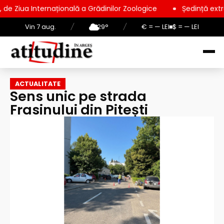
ațională a Grădinilor Zoologice
Ședință extraordinară la Con
Vin 7 aug.
/
29°
/
€ = — LEI
$ = — LEI
ACTUALITATE
Sens unic pe strada
Frasinului din Pitești