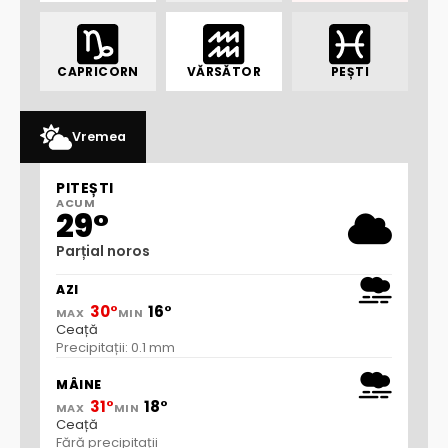
CAPRICORN
VĂRSĂTOR
PEȘTI
Vremea
PITEȘTI
ACUM
29°
Parțial noros
AZI
30°
16°
MAX
MIN
Ceață
Precipitații: 0.1 mm
MÂINE
31°
18°
MAX
MIN
Ceață
Fără precipitații