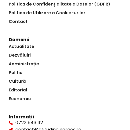
Politica de Confidențialitate a Datelor (GDPR)
Politica de Utilizare a Cookie-urilor
Contact
Domenii
Actualitate
Dezvăluiri
Administrație
Politic
Cultură
Editorial
Economic
Informații
0722 543 112
contact@atitudineinarges.ro