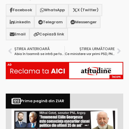
Facebook
WhatsApp
X (Twitter)
LinkedIn
Telegram
Messenger
Email
Copiază link
ȘTIREA ANTERIOARĂ
ȘTIREA URMĂTOARE
Abia în toamnă se intră pe fond. Procesul furtului gigantic de motorină din Primăria Poiana Lacului a început… cu o amânare!
Ce ministere vor primi PSD, PNL, USR și UDMR în noul Guvern?
AD
Prima pagină din ZIAR