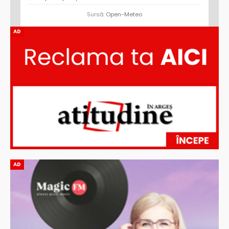
Sursă:
Open-Meteo
AD
AD