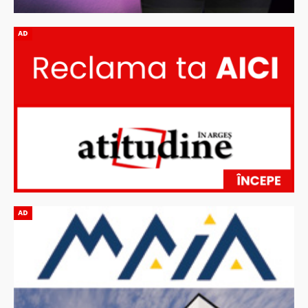
AD
AD