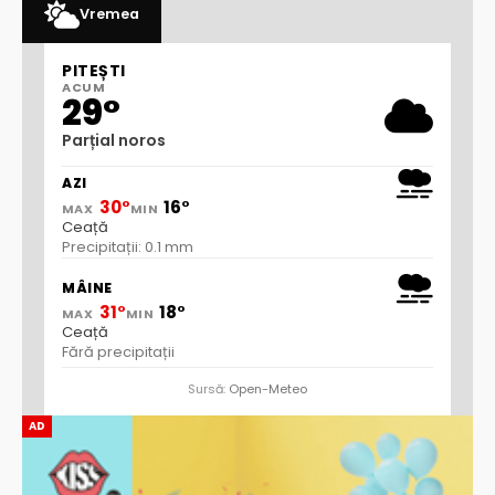
Vremea
PITEȘTI
ACUM
29°
Parțial noros
AZI
30°
16°
MAX
MIN
Ceață
Precipitații: 0.1 mm
MÂINE
31°
18°
MAX
MIN
Ceață
Fără precipitații
Sursă:
Open-Meteo
AD