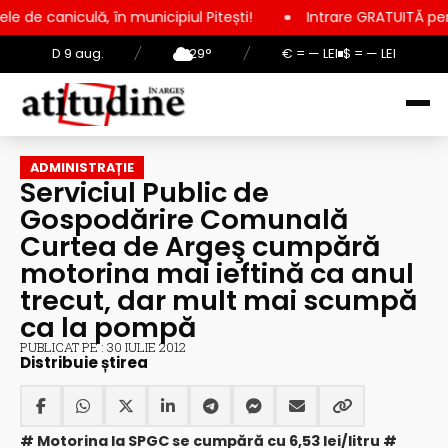
în municipiul Pitești!
Intrare GRATUITĂ pentru copii, elevi ș
D 9 aug.
/
29°
/
€ = — LEI
$ = — LEI
ADMINISTRAȚIE
Serviciul Public de
Gospodărire Comunală
Curtea de Argeş cumpără
motorina mai ieftină ca anul
trecut, dar mult mai scumpă
ca la pompă
PUBLICAT PE : 30 IULIE 2012
Distribuie știrea
# Motorina la SPGC se cumpără cu 6,53 lei/litru #