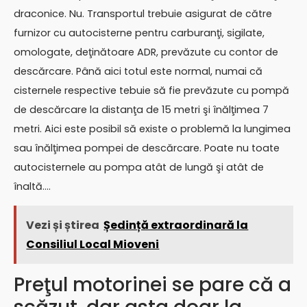
draconice. Nu. Transportul trebuie asigurat de către
furnizor cu autocisterne pentru carburanţi, sigilate,
omologate, deţinătoare ADR, prevăzute cu contor de
descărcare. Până aici totul este normal, numai că
cisternele respective tebuie să fie prevăzute cu pompă
de descărcare la distanţa de 15 metri şi înălţimea 7
metri. Aici este posibil să existe o problemă la lungimea
sau înălţimea pompei de descărcare. Poate nu toate
autocisternele au pompa atât de lungă şi atât de
înaltă….
Vezi și știrea
Ședință extraordinară la
Consiliul Local Mioveni
Preţul motorinei se pare că a