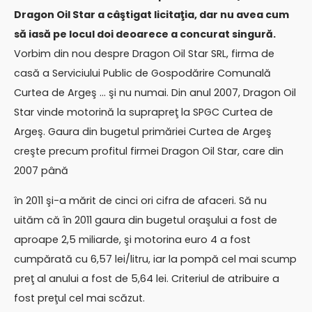
Dragon Oil Star a câştigat licitaţia, dar nu avea cum
să iasă pe locul doi deoarece a concurat singură.
Vorbim din nou despre Dragon Oil Star SRL, firma de
casă a Serviciului Public de Gospodărire Comunală
Curtea de Argeş … şi nu numai. Din anul 2007, Dragon Oil
Star vinde motorină la suprapreţ la SPGC Curtea de
Argeş. Gaura din bugetul primăriei Curtea de Argeş
creşte precum profitul firmei Dragon Oil Star, care din
2007 până
în 2011 şi-a mărit de cinci ori cifra de afaceri. Să nu
uităm că în 2011 gaura din bugetul oraşului a fost de
aproape 2,5 miliarde, şi motorina euro 4 a fost
cumpărată cu 6,57 lei/litru, iar la pompă cel mai scump
preţ al anului a fost de 5,64 lei. Criteriul de atribuire a
fost preţul cel mai scăzut.