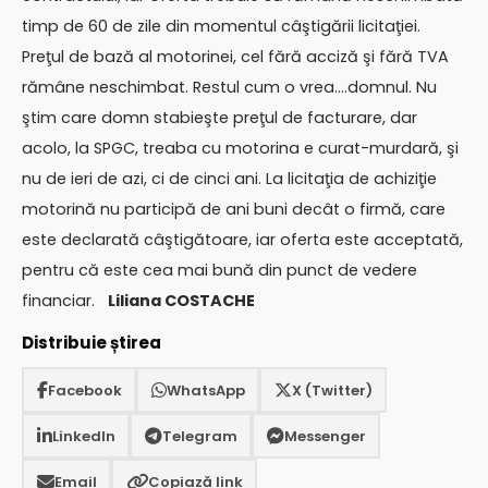
timp de 60 de zile din momentul câştigării licitaţiei.
Preţul de bază al motorinei, cel fără acciză şi fără TVA
rămâne neschimbat. Restul cum o vrea….domnul. Nu
ştim care domn stabieşte preţul de facturare, dar
acolo, la SPGC, treaba cu motorina e curat-murdară, şi
nu de ieri de azi, ci de cinci ani. La licitaţia de achiziţie
motorină nu participă de ani buni decât o firmă, care
este declarată câştigătoare, iar oferta este acceptată,
pentru că este cea mai bună din punct de vedere
financiar.
Liliana COSTACHE
Distribuie știrea
Facebook
WhatsApp
X (Twitter)
LinkedIn
Telegram
Messenger
Email
Copiază link