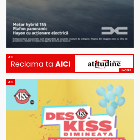
AD
AD