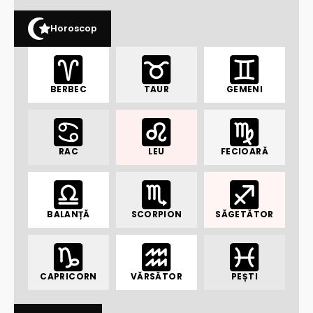
Horoscop
BERBEC
TAUR
GEMENI
RAC
LEU
FECIOARĂ
BALANȚĂ
SCORPION
SĂGETĂTOR
CAPRICORN
VĂRSĂTOR
PEȘTI