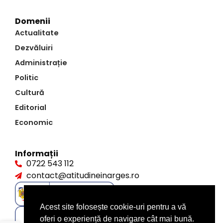
Domenii
Actualitate
Dezvăluiri
Administrație
Politic
Cultură
Editorial
Economic
Informații
0722 543 112
contact@atitudineinarges.ro
Acest site folosește cookie-uri pentru a vă
oferi o experiență de navigare cât mai bună.