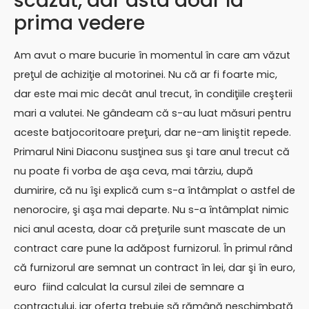
scăzut, dar asta doar la
prima vedere
Am avut o mare bucurie în momentul în care am văzut
preţul de achiziţie al motorinei. Nu că ar fi foarte mic,
dar este mai mic decât anul trecut, în condiţiile creşterii
mari a valutei. Ne gândeam că s-au luat măsuri pentru
aceste batjocoritoare preţuri, dar ne-am liniştit repede.
Primarul Nini Diaconu susţinea sus şi tare anul trecut că
nu poate fi vorba de aşa ceva, mai târziu, după
dumirire, că nu îşi explică cum s-a întâmplat o astfel de
nenorocire, şi aşa mai departe. Nu s-a întâmplat nimic
nici anul acesta, doar că preţurile sunt mascate de un
contract care pune la adăpost furnizorul. În primul rând
că furnizorul are semnat un contract în lei, dar şi în euro,
euro fiind calculat la cursul zilei de semnare a
contractului, iar oferta trebuie să rămână neschimbată