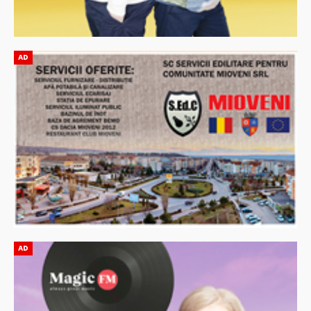
AD
AD