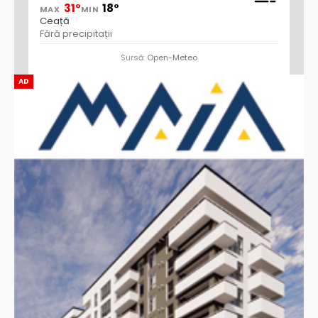
31°
18°
MAX
MIN
Ceață
Fără precipitații
Sursă:
Open-Meteo
AD