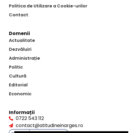
Politica de Utilizare a Cookie-urilor
Contact
Domenii
Actualitate
Dezvăluiri
Administrație
Politic
Cultură
Editorial
Economic
Informații
0722 543 112
contact@atitudineinarges.ro