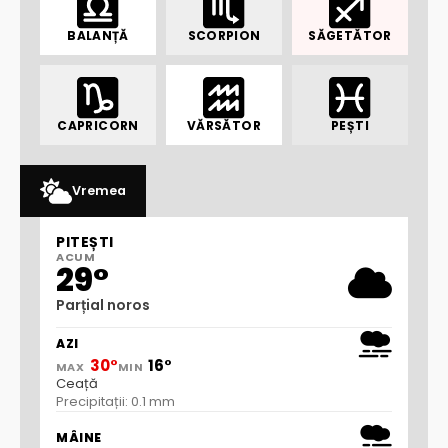
BALANȚĂ
SCORPION
SĂGETĂTOR
CAPRICORN
VĂRSĂTOR
PEȘTI
Vremea
PITEȘTI
ACUM
29°
Parțial noros
AZI
30°
16°
MAX
MIN
Ceață
Precipitații: 0.1 mm
MÂINE