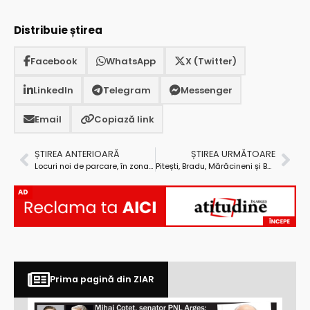
Distribuie știrea
Facebook
WhatsApp
X (Twitter)
LinkedIn
Telegram
Messenger
Email
Copiază link
ȘTIREA ANTERIOARĂ
ȘTIREA URMĂTOARE
Locuri noi de parcare, în zona Expo Parc!
Pitești, Bradu, Mărăcineni și Bascov sunt primele localități în care va funcționa serviciul de transport public în regim intercomunitar
AD
Prima pagină din ZIAR