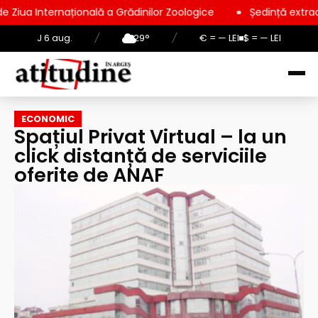
ională a Grădinilor Zoologice
Ședință extraordinară la Consil
J 6 aug.
/
29°
/
€ = — LEI
$ = — LEI
ECONOMIC
Spațiul Privat Virtual – la un
click distanță de serviciile
oferite de ANAF